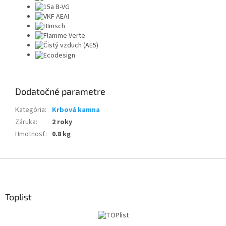
Dodatočné parametre
Kategória
:
Krbová kamna
Záruka
:
2 roky
Hmotnosť
:
0.8 kg
Z
á
p
ä
Toplist
t
i