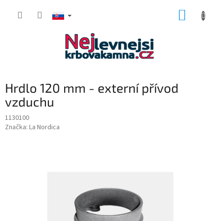
Prejsť
NÁKUP
na
obsah
KOŠÍK
Hrdlo 120 mm - externí přívod
vzduchu
1130100
Značka:
La Nordica