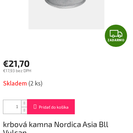
Z
ZADARMO
A
D
€21,70
A
€17,93 bez DPH
Jednotková
R
Skladem
(2 ks)
cena:
M
O
Pridať do košíka
krbová kamna Nordica Asia Bll
Vulcan