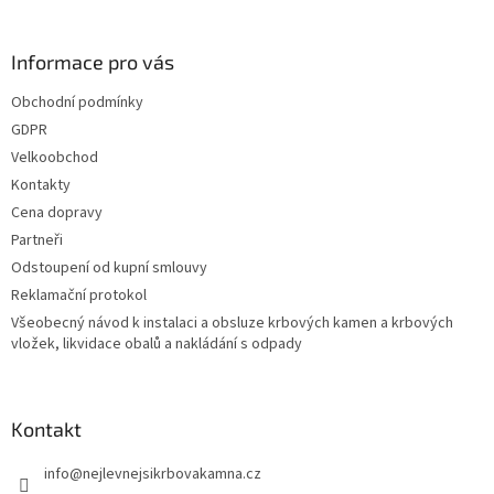
e
Informace pro vás
Obchodní podmínky
GDPR
Velkoobchod
Kontakty
Cena dopravy
Partneři
Odstoupení od kupní smlouvy
Reklamační protokol
Všeobecný návod k instalaci a obsluze krbových kamen a krbových
vložek, likvidace obalů a nakládání s odpady
Kontakt
info
@
nejlevnejsikrbovakamna.cz