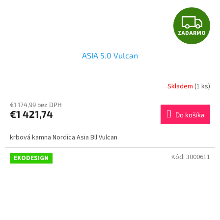
Z
ZADARMO
A
ASIA 5.0 Vulcan
D
A
Skladem
(1 ks)
R
€1 174,99 bez DPH
€1 421,74
Do košíka
M
krbová kamna Nordica Asia Bll Vulcan
O
Kód:
3000611
EKODESIGN