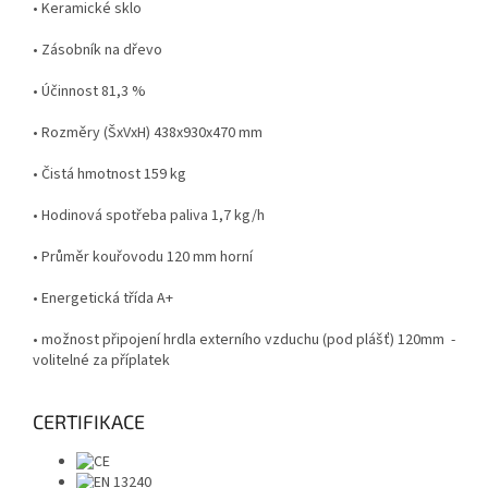
• Keramické sklo
• Zásobník na dřevo
• Účinnost
81,3 %
• Rozměry (ŠxVxH)
438x930x470 mm
• Čistá hmotnost
159 kg
• Hodinová spotřeba paliva
1,7 kg/h
• Průměr kouřovodu
120 mm horní
• Energetická třída A+
• možnost připojení hrdla externího vzduchu (pod plášť) 120mm -
volitelné za příplatek
CERTIFIKACE