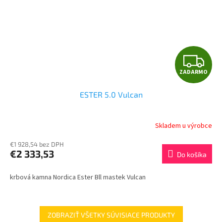
Z
ZADARMO
A
ESTER 5.0 Vulcan
D
A
Skladem u výrobce
R
€1 928,54 bez DPH
€2 333,53
Do košíka
M
krbová kamna Nordica Ester Bll mastek Vulcan
O
ZOBRAZIŤ VŠETKY SÚVISIACE PRODUKTY