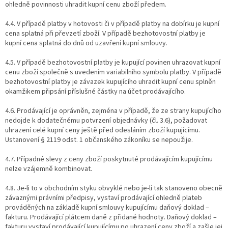
ohledně povinnosti uhradit kupní cenu zboží předem.
4.4. V případě platby v hotovosti či v případě platby na dobírku je kupní
cena splatná při převzetí zboží. V případě bezhotovostní platby je
kupní cena splatná do dnů od uzavření kupní smlouvy.
4.5. V případě bezhotovostní platby je kupující povinen uhrazovat kupní
cenu zboží společně s uvedením variabilního symbolu platby. V případě
bezhotovostní platby je závazek kupujícího uhradit kupní cenu splněn
okamžikem připsání příslušné částky na účet prodávajícího.
4.6. Prodávající je oprávněn, zejména v případě, že ze strany kupujícího
nedojde k dodatečnému potvrzení objednávky (čl. 3.6), požadovat
uhrazení celé kupní ceny ještě před odesláním zboží kupujícímu.
Ustanovení § 2119 odst. 1 občanského zákoníku se nepoužije.
4.7. Případné slevy z ceny zboží poskytnuté prodávajícím kupujícímu
nelze vzájemně kombinovat.
4.8. Je-li to v obchodním styku obvyklé nebo je-li tak stanoveno obecně
závaznými právními předpisy, vystaví prodávající ohledně plateb
prováděných na základě kupní smlouvy kupujícímu daňový doklad –
fakturu. Prodávající plátcem daně z přidané hodnoty. Daňový doklad –
fakturu vystaví prodávající kupujícímu po uhrazení ceny zboží a zašle jej