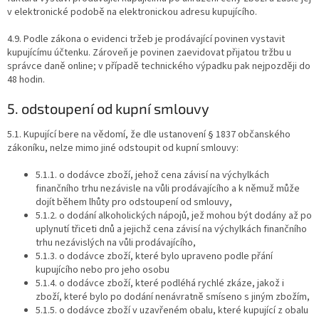
v elektronické podobě na elektronickou adresu kupujícího.
4.9. Podle zákona o evidenci tržeb je prodávající povinen vystavit
kupujícímu účtenku. Zároveň je povinen zaevidovat přijatou tržbu u
správce daně online; v případě technického výpadku pak nejpozději do
48 hodin.
5. odstoupení od kupní smlouvy
5.1. Kupující bere na vědomí, že dle ustanovení § 1837 občanského
zákoníku, nelze mimo jiné odstoupit od kupní smlouvy:
5.1.1. o dodávce zboží, jehož cena závisí na výchylkách
finančního trhu nezávisle na vůli prodávajícího a k němuž může
dojít během lhůty pro odstoupení od smlouvy,
5.1.2. o dodání alkoholických nápojů, jež mohou být dodány až po
uplynutí třiceti dnů a jejichž cena závisí na výchylkách finančního
trhu nezávislých na vůli prodávajícího,
5.1.3. o dodávce zboží, které bylo upraveno podle přání
kupujícího nebo pro jeho osobu
5.1.4. o dodávce zboží, které podléhá rychlé zkáze, jakož i
zboží, které bylo po dodání nenávratně smíseno s jiným zbožím,
5.1.5. o dodávce zboží v uzavřeném obalu, které kupující z obalu