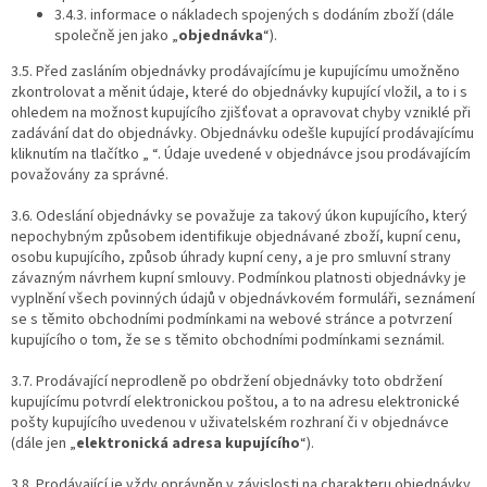
3.4.3. informace o nákladech spojených s dodáním zboží (dále
společně jen jako „
objednávka
“).
3.5. Před zasláním objednávky prodávajícímu je kupujícímu umožněno
zkontrolovat a měnit údaje, které do objednávky kupující vložil, a to i s
ohledem na možnost kupujícího zjišťovat a opravovat chyby vzniklé při
zadávání dat do objednávky. Objednávku odešle kupující prodávajícímu
kliknutím na tlačítko „ “. Údaje uvedené v objednávce jsou prodávajícím
považovány za správné.
3.6. Odeslání objednávky se považuje za takový úkon kupujícího, který
nepochybným způsobem identifikuje objednávané zboží, kupní cenu,
osobu kupujícího, způsob úhrady kupní ceny, a je pro smluvní strany
závazným návrhem kupní smlouvy. Podmínkou platnosti objednávky je
vyplnění všech povinných údajů v objednávkovém formuláři, seznámení
se s těmito obchodními podmínkami na webové stránce a potvrzení
kupujícího o tom, že se s těmito obchodními podmínkami seznámil.
3.7. Prodávající neprodleně po obdržení objednávky toto obdržení
kupujícímu potvrdí elektronickou poštou, a to na adresu elektronické
pošty kupujícího uvedenou v uživatelském rozhraní či v objednávce
(dále jen „
elektronická adresa kupujícího
“).
3.8. Prodávající je vždy oprávněn v závislosti na charakteru objednávky