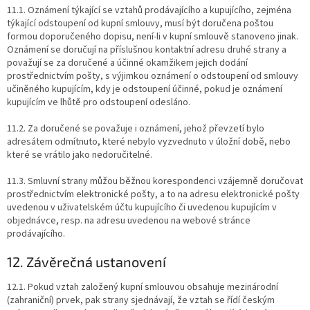
11.1. Oznámení týkající se vztahů prodávajícího a kupujícího, zejména
týkající odstoupení od kupní smlouvy, musí být doručena poštou
formou doporučeného dopisu, není-li v kupní smlouvě stanoveno jinak.
Oznámení se doručují na příslušnou kontaktní adresu druhé strany a
považují se za doručené a účinné okamžikem jejich dodání
prostřednictvím pošty, s výjimkou oznámení o odstoupení od smlouvy
učiněného kupujícím, kdy je odstoupení účinné, pokud je oznámení
kupujícím ve lhůtě pro odstoupení odesláno.
11.2. Za doručené se považuje i oznámení, jehož převzetí bylo
adresátem odmítnuto, které nebylo vyzvednuto v úložní době, nebo
které se vrátilo jako nedoručitelné.
11.3. Smluvní strany můžou běžnou korespondenci vzájemně doručovat
prostřednictvím elektronické pošty, a to na adresu elektronické pošty
uvedenou v uživatelském účtu kupujícího či uvedenou kupujícím v
objednávce, resp. na adresu uvedenou na webové stránce
prodávajícího.
12. Závěrečná ustanovení
12.1. Pokud vztah založený kupní smlouvou obsahuje mezinárodní
(zahraniční) prvek, pak strany sjednávají, že vztah se řídí českým