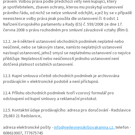
právem. Volbou práva podle předchozí věty není kupující, který
je spotřebitelem, zbaven ochrany, kterou mu poskytují ustanovení
právního řádu, od nichž se nelze smluvně odchýlit, a jež by se v případě
neexistence volby práva jinak použila dle ustanovení čl. 6 odst. 1
Nařízení Evropského parlamentu a Rady (ES) č. 593/2008 ze dne 17.
června 2008 o právu rozhodném pro smluvní závazkové vztahy (Řím I).
12.2. Je-li některé ustanovení obchodních podmínek neplatné nebo
neúčinné, nebo se takovým stane, namísto neplatných ustanovení
nastoupí ustanovení, jehož smysl se neplatnému ustanovení co nejvíce
přibližuje. Neplatností nebo neúčinností jednoho ustanovení není
dotčená platnost ostatních ustanovení.
12.3. Kupní smlouva včetně obchodních podmínek je archivována
prodávajícím v elektronické podobě a není přístupná.
12.4. Přílohu obchodních podmínek tvoří vzorový formulář pro
odstoupení od kupní smlouvy a reklamační protokol.
12.5. Kontaktní údaje prodávajícího: adresa pro doručování - Radslavice
29,683 21 Radslavice,
adresa elektronické pošty -
info@nejlevnejsikrbovakamna.cz,
telefon -
608610007, 777675745