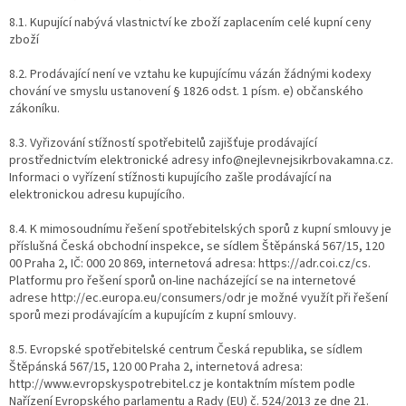
8.1. Kupující nabývá vlastnictví ke zboží zaplacením celé kupní ceny
zboží
8.2. Prodávající není ve vztahu ke kupujícímu vázán žádnými kodexy
chování ve smyslu ustanovení § 1826 odst. 1 písm. e) občanského
zákoníku.
8.3. Vyřizování stížností spotřebitelů zajišťuje prodávající
prostřednictvím elektronické adresy info@nejlevnejsikrbovakamna.cz.
Informaci o vyřízení stížnosti kupujícího zašle prodávající na
elektronickou adresu kupujícího.
8.4. K mimosoudnímu řešení spotřebitelských sporů z kupní smlouvy je
příslušná Česká obchodní inspekce, se sídlem Štěpánská 567/15, 120
00 Praha 2, IČ: 000 20 869, internetová adresa: https://adr.coi.cz/cs.
Platformu pro řešení sporů on-line nacházející se na internetové
adrese http://ec.europa.eu/consumers/odr je možné využít při řešení
sporů mezi prodávajícím a kupujícím z kupní smlouvy.
8.5. Evropské spotřebitelské centrum Česká republika, se sídlem
Štěpánská 567/15, 120 00 Praha 2, internetová adresa:
http://www.evropskyspotrebitel.cz je kontaktním místem podle
Nařízení Evropského parlamentu a Rady (EU) č. 524/2013 ze dne 21.