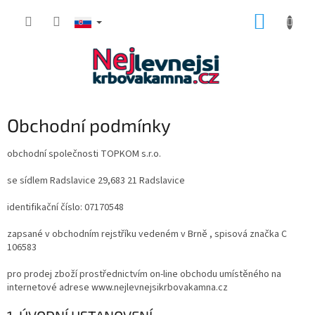
Prejsť
NÁKUP
na
obsah
KOŠÍK
Obchodní podmínky
obchodní společnosti TOPKOM s.r.o.
se sídlem Radslavice 29,683 21 Radslavice
identifikační číslo: 07170548
zapsané v obchodním rejstříku vedeném v Brně , spisová značka C
106583
pro prodej zboží prostřednictvím on-line obchodu umístěného na
internetové adrese www.nejlevnejsikrbovakamna.cz