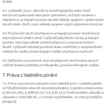
dodání.
6.3. V případě, že je z důvodů na straně kupujícího nutno zboží
doručovat opakovaně nebo jiným způsobem, než bylo uvedeno v
objednávce, je kupující povinen uhradit náklady spojené s opakovaným
doručováním zboží, resp. náklady spojené s jiným způsobem doručení.
6.4. Při převzetí zboží od přepravce je kupující povinen zkontrolovat
neporušenost obalů a zboží. V případě jakýchkoliv závad, je kupující
povinen toto neprodleně oznámit přepravci a sepsat protokol o
škodě. V případě shledání porušení obalu svědčícího o neoprávněném
vniknutí do zásilky nemusí kupující zásilku od přepravce převzít.
6.5. Další práva a povinnosti stran při přepravě zboží mohou upravit
zvláštní dodací podmínky prodávajícího, jsou-li prodávajícím vydány.
7. Práva z Vadného plnění
7.1. Práva a povinnosti smluvních stran ohledně práv z vadného plnění
se řídí příslušnými obecně závaznými předpisy (zejména ustanoveními
§ 1914 až 1925, § 2099 až 2117 a § 2161 až 2174 občanského zákoníku a
zákonem č. 634/1992 Sb., o ochraně spotřebitele, ve znění pozdějších
předpisů).