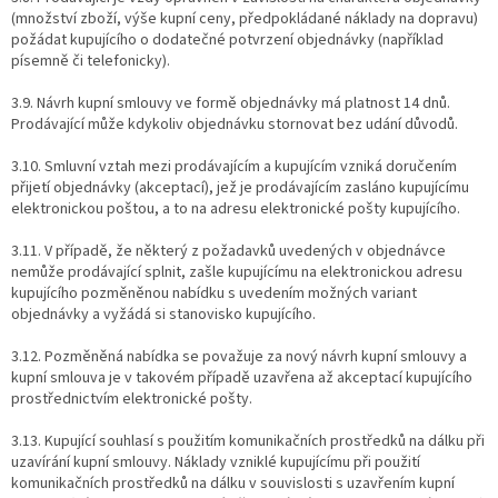
(množství zboží, výše kupní ceny, předpokládané náklady na dopravu)
požádat kupujícího o dodatečné potvrzení objednávky (například
písemně či telefonicky).
3.9. Návrh kupní smlouvy ve formě objednávky má platnost 14 dnů.
Prodávající může kdykoliv objednávku stornovat bez udání důvodů.
3.10. Smluvní vztah mezi prodávajícím a kupujícím vzniká doručením
přijetí objednávky (akceptací), jež je prodávajícím zasláno kupujícímu
elektronickou poštou, a to na adresu elektronické pošty kupujícího.
3.11. V případě, že některý z požadavků uvedených v objednávce
nemůže prodávající splnit, zašle kupujícímu na elektronickou adresu
kupujícího pozměněnou nabídku s uvedením možných variant
objednávky a vyžádá si stanovisko kupujícího.
3.12. Pozměněná nabídka se považuje za nový návrh kupní smlouvy a
kupní smlouva je v takovém případě uzavřena až akceptací kupujícího
prostřednictvím elektronické pošty.
3.13. Kupující souhlasí s použitím komunikačních prostředků na dálku při
uzavírání kupní smlouvy. Náklady vzniklé kupujícímu při použití
komunikačních prostředků na dálku v souvislosti s uzavřením kupní