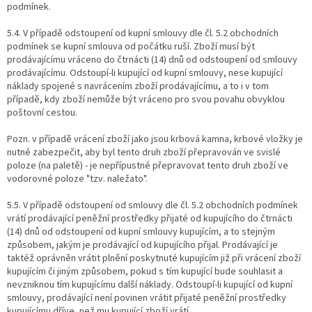
podmínek.
5.4. V případě odstoupení od kupní smlouvy dle čl. 5.2 obchodních
podmínek se kupní smlouva od počátku ruší. Zboží musí být
prodávajícímu vráceno do čtrnácti (14) dnů od odstoupení od smlouvy
prodávajícímu. Odstoupí-li kupující od kupní smlouvy, nese kupující
náklady spojené s navrácením zboží prodávajícímu, a to i v tom
případě, kdy zboží nemůže být vráceno pro svou povahu obvyklou
poštovní cestou.
Pozn. v případě vrácení zboží jako jsou krbová kamna, krbové vložky je
nutné zabezpečit, aby byl tento druh zboží přepravován ve svislé
poloze (na paletě) - je nepřípustné přepravovat tento druh zboží ve
vodorovné poloze "tzv. naležato".
5.5. V případě odstoupení od smlouvy dle čl. 5.2 obchodních podmínek
vrátí prodávající peněžní prostředky přijaté od kupujícího do čtrnácti
(14) dnů od odstoupení od kupní smlouvy kupujícím, a to stejným
způsobem, jakým je prodávající od kupujícího přijal. Prodávající je
taktéž oprávněn vrátit plnění poskytnuté kupujícím již při vrácení zboží
kupujícím či jiným způsobem, pokud s tím kupující bude souhlasit a
nevzniknou tím kupujícímu další náklady. Odstoupí-li kupující od kupní
smlouvy, prodávající není povinen vrátit přijaté peněžní prostředky
kupujícímu dříve, než mu kupující zboží vrátí.