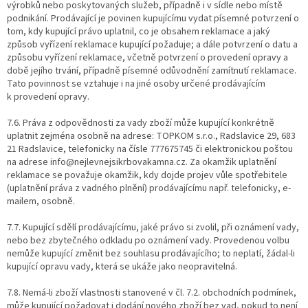
výrobků nebo poskytovaných služeb, případně i v sídle nebo místě
podnikání. Prodávající je povinen kupujícímu vydat písemné potvrzení o
tom, kdy kupující právo uplatnil, co je obsahem reklamace a jaký
způsob vyřízení reklamace kupující požaduje; a dále potvrzení o datu a
způsobu vyřízení reklamace, včetně potvrzení o provedení opravy a
době jejího trvání, případně písemné odůvodnění zamítnutí reklamace.
Tato povinnost se vztahuje i na jiné osoby určené prodávajícím
k provedení opravy.
7.6. Práva z odpovědnosti za vady zboží může kupující konkrétně
uplatnit zejména osobně na adrese: TOPKOM s.r.o., Radslavice 29, 683
21 Radslavice, telefonicky na čísle 777675745 či elektronickou poštou
na adrese info@nejlevnejsikrbovakamna.cz. Za okamžik uplatnění
reklamace se považuje okamžik, kdy dojde projev vůle spotřebitele
(uplatnění práva z vadného plnění) prodávajícímu např. telefonicky, e-
mailem, osobně.
7.7. Kupující sdělí prodávajícímu, jaké právo si zvolil, při oznámení vady,
nebo bez zbytečného odkladu po oznámení vady. Provedenou volbu
nemůže kupující změnit bez souhlasu prodávajícího; to neplatí, žádal-li
kupující opravu vady, která se ukáže jako neopravitelná.
7.8. Nemá-li zboží vlastnosti stanovené v čl. 7.2. obchodních podmínek,
může kupující požadovat i dodání nového zboží bez vad, pokud to není