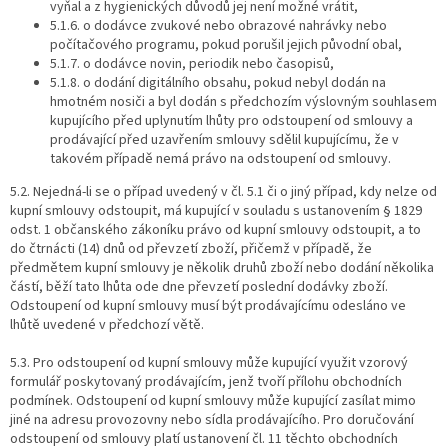
vyňal a z hygienických důvodů jej není možné vrátit,
5.1.6. o dodávce zvukové nebo obrazové nahrávky nebo
počítačového programu, pokud porušil jejich původní obal,
5.1.7. o dodávce novin, periodik nebo časopisů,
5.1.8. o dodání digitálního obsahu, pokud nebyl dodán na
hmotném nosiči a byl dodán s předchozím výslovným souhlasem
kupujícího před uplynutím lhůty pro odstoupení od smlouvy a
prodávající před uzavřením smlouvy sdělil kupujícímu, že v
takovém případě nemá právo na odstoupení od smlouvy.
5.2. Nejedná-li se o případ uvedený v čl. 5.1 či o jiný případ, kdy nelze od
kupní smlouvy odstoupit, má kupující v souladu s ustanovením § 1829
odst. 1 občanského zákoníku právo od kupní smlouvy odstoupit, a to
do čtrnácti (14) dnů od převzetí zboží, přičemž v případě, že
předmětem kupní smlouvy je několik druhů zboží nebo dodání několika
částí, běží tato lhůta ode dne převzetí poslední dodávky zboží.
Odstoupení od kupní smlouvy musí být prodávajícímu odesláno ve
lhůtě uvedené v předchozí větě.
5.3. Pro odstoupení od kupní smlouvy může kupující využit vzorový
formulář poskytovaný prodávajícím, jenž tvoří přílohu obchodních
podmínek. Odstoupení od kupní smlouvy může kupující zasílat mimo
jiné na adresu provozovny nebo sídla prodávajícího. Pro doručování
odstoupení od smlouvy platí ustanovení čl. 11 těchto obchodních