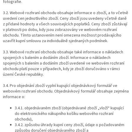
fotografie.
3.2. Webové rozhraní obchodu obsahuje informace o zboží, a to včetně
uvedení cen jednotlivého zboží. Ceny zboží jsou uvedeny včetně daně
z přidané hodnoty a všech souvisejících poplatků. Ceny zboží zůstávají
v platnosti po dobu, kdy jsou zobrazovány ve webovém rozhraní
obchodu. Tímto ustanovením není omezena možnost prodávajícího
uzavřít kupní smlouvu za individuálně sjednaných podmínek.
3.3. Webové rozhraní obchodu obsahuje také informace o nákladech
spojených s balením a dodáním zboží. Informace o nákladech
spojených s balením a dodáním zboží uvedené ve webovém rozhraní
obchodu platí pouze v případech, kdy je zboží doručováno v rámci
území České republiky.
3.4. Pro objednání zboží vyplní kupující objednávkový formulář ve
webovém rozhraní obchodu. Objednávkový formulář obsahuje zejména
informace o:
3.4.1. objednávaném zboží (objednávané zboží „vloží“ kupující
do elektronického nákupního košíku webového rozhraní
obchodu),
3.4.2. způsobu úhrady kupní ceny zboží, údaje o požadovaném
způsobu doručení objednávaného zboží a