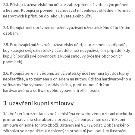
2.3. Přístup k uživatelskému účtu je zabezpečen uživatelským jménem
a heslem. Kupující je povinen zachovávat mlčenlivost ohledně informací
nezbytných k přístupu do jeho uživatelského účtu.
2.4. Kupující není oprávněn umožnit využívání uživatelského účtu třetím
osobám.
2.5. Prodávající může zrušit uživatelský účet, a to zejména v případě,
kdy kupující svůj uživatelský účet déle než nevyužívá, či v případě, kdy
kupující poruší své povinnosti z kupní smlouvy (včetně obchodních
podmínek).
2.6. Kupující bere na vědomí, že uživatelský účet nemusí být dostupný
nepřetržitě, a to zejména s ohledem na nutnou údržbu hardwarového a
softwarového vybavení prodávajícího, popř. nutnou údržbu
hardwarového a softwarového vybavení třetích osob.
3. uzavření kupní smlouvy
3.1. Veškerá prezentace zboží umístěná ve webovém rozhraní obchodu
je informativního charakteru a prodávající není povinen uzavřít kupní
smlouvu ohledně tohoto zboží. Ustanovení § 1732 odst. 2 občanského
zákoníku se nepoužije. U nabízených produktů jsou použity ilustrační