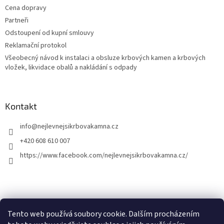
Cena dopravy
Partneři
Odstoupení od kupní smlouvy
Reklamační protokol
Všeobecný návod k instalaci a obsluze krbových kamen a krbových
vložek, likvidace obalů a nakládání s odpady
Kontakt
info
@
nejlevnejsikrbovakamna.cz
+420 608 610 007
https://www.facebook.com/nejlevnejsikrbovakamna.cz/
Tento web používá soubory cookie. Dalším procházením