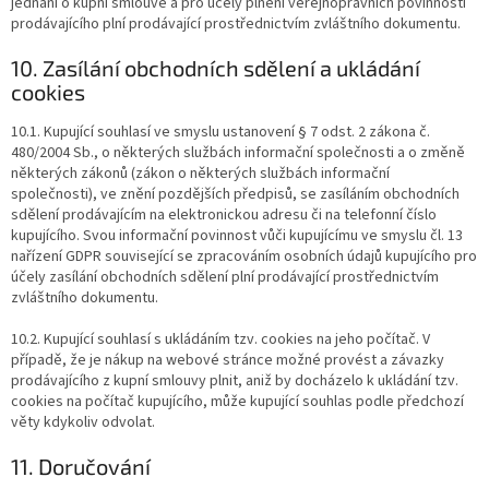
jednání o kupní smlouvě a pro účely plnění veřejnoprávních povinností
prodávajícího plní prodávající prostřednictvím zvláštního dokumentu.
10. Zasílání obchodních sdělení a ukládání
cookies
10.1. Kupující souhlasí ve smyslu ustanovení § 7 odst. 2 zákona č.
480/2004 Sb., o některých službách informační společnosti a o změně
některých zákonů (zákon o některých službách informační
společnosti), ve znění pozdějších předpisů, se zasíláním obchodních
sdělení prodávajícím na elektronickou adresu či na telefonní číslo
kupujícího. Svou informační povinnost vůči kupujícímu ve smyslu čl. 13
nařízení GDPR související se zpracováním osobních údajů kupujícího pro
účely zasílání obchodních sdělení plní prodávající prostřednictvím
zvláštního dokumentu.
10.2. Kupující souhlasí s ukládáním tzv. cookies na jeho počítač. V
případě, že je nákup na webové stránce možné provést a závazky
prodávajícího z kupní smlouvy plnit, aniž by docházelo k ukládání tzv.
cookies na počítač kupujícího, může kupující souhlas podle předchozí
věty kdykoliv odvolat.
11. Doručování