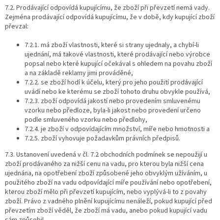
7.2. Prodávající odpovídá kupujícímu, že zboží při převzetí nemá vady.
Zejména prodávající odpovídá kupujícímu, že v době, kdy kupující zboží
převzal:
7.2.1. má zboží vlastnosti, které si strany ujednaly, a chybí-li
ujednání, má takové vlastnosti, které prodávající nebo výrobce
popsal nebo které kupující očekával s ohledem na povahu zboží
a na základě reklamy jimi prováděné,
7.2.2. se zboží hodí k účelu, který pro jeho použití prodávající
uvádí nebo ke kterému se zboží tohoto druhu obvykle používá,
7.2.3. zboží odpovídá jakostí nebo provedením smluvenému
vzorku nebo předloze, byla-li jakost nebo provedení určeno
podle smluveného vzorku nebo předlohy,
7.2.4. je zboží v odpovídajícím množství, míře nebo hmotnosti a
7.2.5. zboží vyhovuje požadavkům právních předpisů.
7.3. Ustanovení uvedená v čl. 7.2 obchodních podmínek se nepoužijí u
zboží prodávaného za nižší cenu na vadu, pro kterou byla nižší cena
ujednána, na opotřebení zboží způsobené jeho obvyklým užíváním, u
použitého zboží na vadu odpovídající míře používání nebo opotřebení,
kterou zboží mělo při převzetí kupujícím, nebo vyplývá-li to z povahy
zboží. Právo z vadného plnění kupujícímu nenáleží, pokud kupující před
převzetím zboží věděl, že zboží má vadu, anebo pokud kupující vadu
sám způsobil.