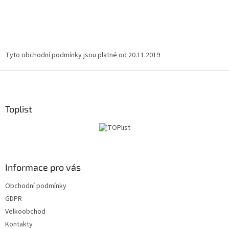
Tyto obchodní podmínky jsou platné od 20.11.2019
Z
á
p
ä
Toplist
t
i
e
Informace pro vás
Obchodní podmínky
GDPR
Velkoobchod
Kontakty