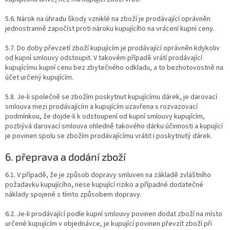
5.6. Nárok na úhradu škody vzniklé na zboží je prodávající oprávněn
jednostranně započíst proti nároku kupujícího na vrácení kupní ceny.
5.7. Do doby převzetí zboží kupujícím je prodávající oprávněn kdykoliv
od kupní smlouvy odstoupit. V takovém případě vrátí prodávající
kupujícímu kupní cenu bez zbytečného odkladu, a to bezhotovostně na
účet určený kupujícím.
5.8. Je-li společně se zbožím poskytnut kupujícímu dárek, je darovací
smlouva mezi prodávajícím a kupujícím uzavřena s rozvazovací
podmínkou, že dojde-li k odstoupení od kupní smlouvy kupujícím,
pozbývá darovací smlouva ohledně takového dárku účinnosti a kupující
je povinen spolu se zbožím prodávajícímu vrátit i poskytnutý dárek.
6. přeprava a dodání zboží
6.1. V případě, že je způsob dopravy smluven na základě zvláštního
požadavku kupujícího, nese kupující riziko a případné dodatečné
náklady spojené s tímto způsobem dopravy.
6.2. Je-li prodávající podle kupní smlouvy povinen dodat zboží na místo
určené kupujícím v objednávce, je kupující povinen převzít zboží při