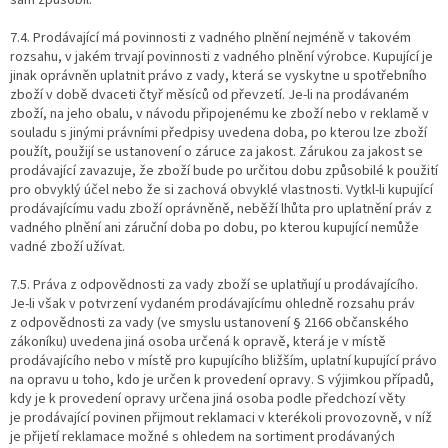
7.4. Prodávající má povinnosti z vadného plnění nejméně v takovém
rozsahu, v jakém trvají povinnosti z vadného plnění výrobce. Kupující je
jinak oprávněn uplatnit právo z vady, která se vyskytne u spotřebního
zboží v době dvaceti čtyř měsíců od převzetí. Je-li na prodávaném
zboží, na jeho obalu, v návodu připojenému ke zboží nebo v reklamě v
souladu s jinými právními předpisy uvedena doba, po kterou lze zboží
použít, použijí se ustanovení o záruce za jakost. Zárukou za jakost se
prodávající zavazuje, že zboží bude po určitou dobu způsobilé k použití
pro obvyklý účel nebo že si zachová obvyklé vlastnosti. Vytkl-li kupující
prodávajícímu vadu zboží oprávněně, neběží lhůta pro uplatnění práv z
vadného plnění ani záruční doba po dobu, po kterou kupující nemůže
vadné zboží užívat.
7.5.
Práva z odpovědnosti za vady zboží se uplatňují u prodávajícího.
Je-li však v potvrzení vydaném prodávajícímu ohledně rozsahu práv
z odpovědnosti za vady (ve smyslu ustanovení § 2166 občanského
zákoníku) uvedena jiná osoba určená k opravě, která je v místě
prodávajícího nebo v místě pro kupujícího bližším, uplatní kupující právo
na opravu u toho, kdo je určen k provedení opravy. S výjimkou případů,
kdy je k provedení opravy určena jiná osoba podle předchozí věty
je prodávající povinen přijmout reklamaci v kterékoli provozovně, v níž
je přijetí reklamace možné s ohledem na sortiment prodávaných