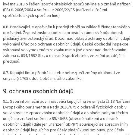
května 2013 o řešení spotřebitelských sporů on-line a o změně nařízení
(ES) č. 2006/2004 a směrnice 2009/22/ES (nařízení o řešení
spotřebitelských sporů on-line).
8.6. Prodávající je oprávněn k prodeji zboží na základě živnostenského
oprávnění. Živnostenskou kontrolu provádí v rámci své působnosti
příslušný živnostenský úřad. Dozor nad oblastí ochrany osobních údajů
vykonává Úřad pro ochranu osobních údajů. Česká obchodní inspekce
vykonává ve vymezeném rozsahu mimo jiné dozor nad dodržováním
zákona č. 634/1992 Sb., o ochraně spotřebitele, ve znění pozdějších
předpisů.
8.7. Kupující tímto přebírá na sebe nebezpečí změny okolností ve
smyslu § 1765 odst. 2 občanského zákoníku.
9. ochrana osobních údajů
9.1. Svou informační povinnost vůči kupujícímu ve smyslu čl. 13 Nařízení
Evropského parlamentu a Rady 2016/679 o ochraně fyzických osob v
souvislosti se zpracováním osobních údajů a o volném pohybu těchto
údajů a o zrušení směrnice 95/46/ES (obecné nařízení o ochraně
osobních údajů) (dále jen „nařízení GDPR“) související se zpracováním
osobních údajů kupujícího pro účely plnění kupní smlouvy, pro účely