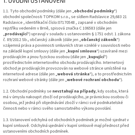
1. ÚVODNÍ USTANOVENÍ
1.1. Tyto obchodní podmínky (dále jen „
obchodní podmínky
“)
obchodní společnosti TOPKOM s.r.o., se sídlem Radslavice 29,683 21
Radslavice , identifikační číslo:07170548 , zapsané v obchodním
rejstříku vedeném v Brně, spisová značka C 106583 (dále jen
„
prodávající
“) upravují v souladu s ustanovením § 1751 odst. 1 zákona
č. 89/2012 Sb., občanský zákoník (dále jen „
občanský zákoník
“)
vzájemná práva a povinnosti smluvních stran vzniklé v souvislosti nebo
na základě kupní smlouvy (dále jen „
kupní smlouva
“) uzavírané mezi
prodávajícím a jinou fyzickou osobou (dále jen „
kupující
“)
prostřednictvím internetového obchodu prodávajícího. Internetový
obchod je prodávajícím provozován na webové stránce umístěné na
internetové adrese (dále jen „
webová stránka
“), a to prostřednictvím
rozhraní webové stránky (dále jen „
webové rozhraní obchodu
“).
1.2. Obchodní podmínky se
nevztahují na případy
, kdy osoba, která
má v úmyslu nakoupit zboží od prodávajícího, je právnickou osobou či
osobou, jež jedná při objednávání zboží v rámci své podnikatelské
činnosti nebo v rámci svého samostatného výkonu povolání.
1.3. Ustanovení odchylná od obchodních podmínek je možné sjednat v
kupní smlouvě. Odchylná ujednání v kupní smlouvě mají přednost před
ustanoveními obchodních podmínek.