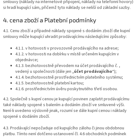
smlouvy (náklady na internetové připojení, náklady na telefonní hovory)
si hradí kupující sám, přičemž tyto náklady se neliší od základní sazby.
4. cena zboží a Platební podmínky
4.1. Cenu zboží a případné náklady spojené s dodáním zboží dle kupní
smlouvy může kupující uhradit prodávajícímu následujícími způsoby:
4.1.1. v hotovosti v provozovně prodávajícího na adrese;
4.1.2. v hotovosti na dobírku v místě určeném kupujícím v
objednávce;
4.1.3. bezhotovostně převodem na účet prodávajícího č. ,
vedený u společnosti (dále jen „
účet prodávajícího
“);
4.1.4. bezhotovostně prostřednictvím platebního systému;
4.1.5. bezhotovostně platební kartou;
4.1.6. prostřednictvím úvěru poskytnutého třetí osobou.
4.2. Společně s kupní cenou je kupující povinen zaplatit prodávajícímu
také náklady spojené s balením a dodáním zboží ve smluvené výši.
Není-li uvedeno výslovně jinak, rozumí se dále kupní cenou i náklady
spojené s dodáním zboží.
4.3. Prodávající nepožaduje od kupujícího zálohu či jinou obdobnou
platbu. Tímto není dotčeno ustanovení čl. 4.6 obchodních podmínek