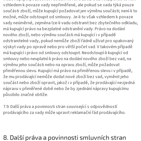
vzhledem k povaze vady nepřiměřené, ale pokud se vada týká pouze
součásti zboží, může kupující požadovat jen výměnu součásti; není-li to
možné, může odstoupit od smlouvy. Je-li to však vzhledem k povaze
vady neúměrné, zejména lze-li vadu odstranit bez zbytečného odkladu,
má kupující právo na bezplatné odstranění vady. Právo na dodání
nového zboží, nebo výměnu součásti má kupující i v případě
odstranitelné vady, pokud nemůže zboží řádně užívat pro opakovaný
výskyt vady po opravě nebo pro větší počet vad. V takovém případě
má kupující i právo od smlouvy odstoupit. Neodstoupí-li kupující od
smlouvy nebo neuplatní-li právo na dodání nového zboží bez vad, na
výměnu jeho součásti nebo na opravu zboží, může požadovat
přiměřenou slevu. Kupující má právo na přiměřenou slevu i v případě,
že mu prodávající nemůže dodat nové zboží bez vad, vyměnit jeho
součást nebo zboží opravit, jakož i v případě, že prodávající nezjedná
nápravu v přiměřené době nebo že by zjednání nápravy kupujícímu
působilo značné obtíže.
7.9. Další práva a povinnosti stran související s odpovědností
prodávajícího za vady může upravit reklamační řád prodávajícího.
8. Další práva a povinnosti smluvních stran