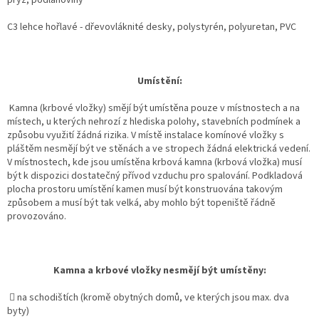
C3 lehce hořlavé - dřevovláknité desky, polystyrén, polyuretan, PVC
Umístění:
Kamna (krbové vložky) smějí být umístěna pouze v místnostech a na
místech, u kterých nehrozí z hlediska polohy, stavebních podmínek a
způsobu využití žádná rizika. V místě instalace komínové vložky s
pláštěm nesmějí být ve stěnách a ve stropech žádná elektrická vedení.
V místnostech, kde jsou umístěna krbová kamna (krbová vložka) musí
být k dispozici dostatečný přívod vzduchu pro spalování. Podkladová
plocha prostoru umístění kamen musí být konstruována takovým
způsobem a musí být tak velká, aby mohlo být topeniště řádně
provozováno.
Kamna a krbové vložky nesmějí být umístěny:
 na schodištích (kromě obytných domů, ve kterých jsou max. dva
byty)