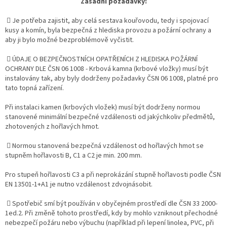
Zásadní požadavky:
 Je potřeba zajistit, aby celá sestava kouřovodu, tedy i spojovací
kusy a komín, byla bezpečná z hlediska provozu a požární ochrany a
aby ji bylo možné bezproblémově vyčistit.
 ÚDAJE O BEZPEČNOSTNÍCH OPATŘENÍCH Z HLEDISKA POŽÁRNÍ
OCHRANY DLE ČSN 06 1008 - Krbová kamna (krbové vložky) musí být
instalovány tak, aby byly dodrženy požadavky ČSN 06 1008, platné pro
tato topná zařízení.
Při instalaci kamen (krbových vložek) musí být dodrženy normou
stanovené minimální bezpečné vzdálenosti od jakýchkoliv předmětů,
zhotovených z hořlavých hmot.
 Normou stanovená bezpečná vzdálenost od hořlavých hmot se
stupněm hořlavosti B, C1 a C2 je min. 200 mm.
Pro stupeň hořlavosti C3 a při neprokázání stupně hořlavosti podle ČSN
EN 13501-1+A1 je nutno vzdálenost zdvojnásobit.
 Spotřebič smí být používán v obyčejném prostředí dle ČSN 33 2000-
1ed.2. Při změně tohoto prostředí, kdy by mohlo vzniknout přechodné
nebezpečí požáru nebo výbuchu (například při lepení linolea, PVC, při