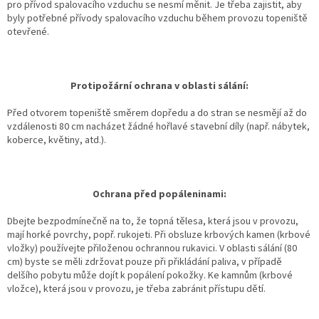
pro přívod spalovacího vzduchu se nesmí měnit. Je třeba zajistit, aby
byly potřebné přívody spalovacího vzduchu během provozu topeniště
otevřené.
Protipožární ochrana v oblasti sálání:
Před otvorem topeniště směrem dopředu a do stran se nesmějí až do
vzdálenosti 80 cm nacházet žádné hořlavé stavební díly (např. nábytek,
koberce, květiny, atd.).
Ochrana před popáleninami:
Dbejte bezpodmínečně na to, že topná tělesa, která jsou v provozu,
mají horké povrchy, popř. rukojeti. Při obsluze krbových kamen (krbové
vložky) používejte přiloženou ochrannou rukavici. V oblasti sálání (80
cm) byste se měli zdržovat pouze při přikládání paliva, v případě
delšího pobytu může dojít k popálení pokožky. Ke kamnům (krbové
vložce), která jsou v provozu, je třeba zabránit přístupu dětí.