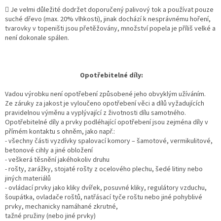
 Je velmi důležité dodržet doporučený palivový tok a používat pouze
suché dřevo (max. 20% vlhkosti), jinak dochází k nesprávnému hoření,
tvarovky v topeništi jsou přetěžovány, množství popela je příliš velké a
není dokonale spálen.
Opotřebitelné díly:
Vadou výrobku není opotřebení způsobené jeho obvyklým užíváním.
Ze záruky za jakost je vyloučeno opotřebení věci a dílů vyžadujících
pravidelnou výměnu a vyplývající z životnosti dílu samotného.
Opotřebitelné díly a prvky podléhající opotřebení jsou zejména díly v
přímém kontaktu s ohněm, jako např.:
- všechny části vyzdívky spalovací komory – šamotové, vermikulitové,
betonové cihly a jiné obložení
- veškerá těsnění jakéhokoliv druhu
- rošty, zarážky, stojaté rošty z ocelového plechu, šedé litiny nebo
jiných materiálů
- ovládací prvky jako kliky dvířek, posuvné kliky, regulátory vzduchu,
šoupátka, ovladače roštů, natřásací tyče roštu nebo jiné pohyblivé
prvky, mechanicky namáhané zkrutné,
tažné pružiny (nebo jiné prvky)