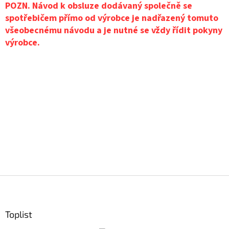
POZN. Návod k obsluze dodávaný společně se
spotřebičem přímo od výrobce je nadřazený tomuto
všeobecnému návodu a je nutné se vždy řídit pokyny
výrobce.
Z
á
p
ä
Toplist
t