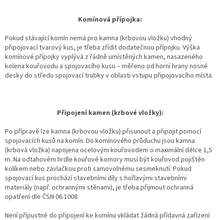
Komínová přípojka:
Pokud stávající komín nemá pro kamna (krbovou vložku) vhodný
připojovací tvarový kus, je třeba zřídit dodatečnou přípojku. Výška
komínové přípojky vyplývá z řádně umístěných kamen, nasazeného
kolena kouřovodu a spojovacího kusu – měřeno od horní hrany nosné
desky do středu spojovací trubky v oblasti vstupu připojovacího místa.
Připojení kamen (krbové vložky):
Po přípravě lze kamna (krbovou vložku) přisunout a připojit pomocí
spojovacích kusů na komín. Do komínového průduchu jsou kamna
(krbová vložka) napojena ocelovým kouřovodem o maximální délce 1,5
m. Na odtahovém hrdle kouřové komory musí být kouřovod pojištěn
kolíkem nebo závlačkou proti samovolnému sesmeknutí. Pokud
spojovací kus prochází stavebními díly s hořlavými stavebními
materiály (např. ochrannými stěnami), je třeba přijmout ochranná
opatření dle ČSN 06 1008.
Není přípustné do připojení ke komínu vkládat žádná přídavná zařízení