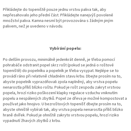
Přikládejte do topeniště pouze jednu vrstvu paliva tak, aby
nepřesahovalo jeho přední část. Přikládejte nanejvýš povolené
množství paliva. Kamna nesmí být provozována s žádným jiným
palivem, než je uvedeno v návodu.
Vybírání popelu:
Po delším provozu, minimálně jedenkrát denně, je třeba pomocí
pohrabáče odstranit popel skrz rošt (pokud se jedná o roštové
topeniště) do popelníku a popelník je třeba vysypat. Nejlépe se to
provádí ráno při relativně chladném stavu krbu. Dbejte prosím na to,
abyste popelník vyprazdňovali zpola naplněný, aby vrstva popelu
nenarostla příliš blízko roštu. Pokud je rošt zespodu zakryt vrstvou
popela, hrozí riziko poškození klapky regulace vzduchu vniknutím
popelu a nespálených zbytků. Popel ze dřeva je možné kompostovat a
používat jako hnojivo. U bezroštových topenišť dbejte prosím na to,
abyste ohniště vybírali tak, aby vrstva popela nenarostla příliš blízko
hraně dvířek. Pokud je ohniště zakryto vrstvou popelu, hrozí riziko
vypadnutí žhavých zbytků z krbu.