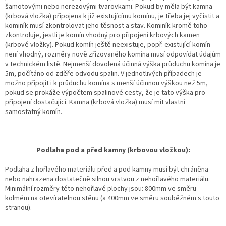
šamotovými nebo nerezovými tvarovkami. Pokud by měla být kamna
(krbová vložka) připojena k již existujícímu komínu, je třeba jej vyčistit a
kominík musí zkontrolovat jeho těsnost a stav. Kominík kromě toho
zkontroluje, jestli je komín vhodný pro připojení krbových kamen
(krbové vložky). Pokud komín ještě neexistuje, popř. existující komín
není vhodný, rozměry nově zřizovaného komína musí odpovídat údajům
v technickém listě. Nejmenší dovolená účinná výška průduchu komína je
5m, počítáno od zděře odvodu spalin. V jednotlivých případech je
možno připojit i k průduchu komína s menší účinnou výškou než 5m,
pokud se prokáže výpočtem spalinové cesty, že je tato výška pro
připojení dostačující. Kamna (krbová vložka) musí mít vlastní
samostatný komín.
Podlaha pod a před kamny (krbovou vložkou):
Podlaha z hořlavého materiálu před a pod kamny musí být chráněna
nebo nahrazena dostatečně silnou vrstvou z nehořlavého materiálu.
Minimální rozměry této nehořlavé plochy jsou: 800mm ve směru
kolmém na otevíratelnou stěnu (a 400mm ve směru souběžném s touto
stranou).