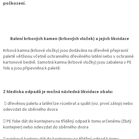
poškození.
Balení krbových kamen (krbových vložek) a jejich likvidace
Krbová kamna (krbové vložky) jsou dodávána na dřevěné přepravní
paletě většinou včetně ochranného dřevěného latění nebo v ochranné
kartonové bedně. Samotná kamna (krbové vložky) jsou zabalena v PE
folii a jsou připevněna k paletě.
Z hlediska odpadů je možná následná likvidace obalu:
 dřevěnou paletu a latění lze rozebrat a spálit (viz. první zátop) nebo
odevzdat do sběrného dvora
 PE folie dát do kontejneru na tříděný odpad k tomu určenému (žlutý
kontejner) nebo odevzdat do sběrného dvora
 papírové kartony dát do kontejneru na tříděný odpad k tomu