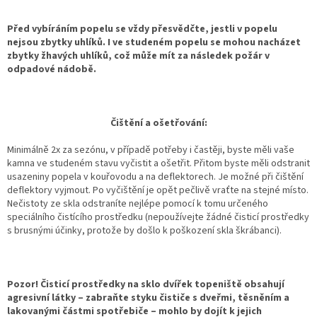
Před vybíráním popelu se vždy přesvědčte, jestli v popelu
nejsou zbytky uhlíků. I ve studeném popelu se mohou nacházet
zbytky žhavých uhlíků, což může mít za následek požár v
odpadové nádobě.
Čištění a ošetřování:
Minimálně 2x za sezónu, v případě potřeby i častěji, byste měli vaše
kamna ve studeném stavu vyčistit a ošetřit. Přitom byste měli odstranit
usazeniny popela v kouřovodu a na deflektorech. Je možné při čištění
deflektory vyjmout. Po vyčištění je opět pečlivě vraťte na stejné místo.
Nečistoty ze skla odstraníte nejlépe pomocí k tomu určeného
speciálního čistícího prostředku (nepoužívejte žádné čisticí prostředky
s brusnými účinky, protože by došlo k poškození skla škrábanci).
Pozor! Čisticí prostředky na sklo dvířek topeniště obsahují
agresivní látky – zabraňte styku čističe s dveřmi, těsněním a
lakovanými částmi spotřebiče – mohlo by dojít k jejich