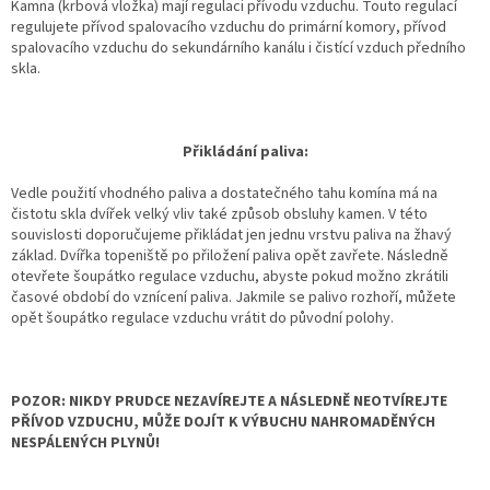
Kamna (krbová vložka) mají regulaci přívodu vzduchu. Touto regulací
regulujete přívod spalovacího vzduchu do primární komory, přívod
spalovacího vzduchu do sekundárního kanálu i čistící vzduch předního
skla.
Přikládání paliva:
Vedle použití vhodného paliva a dostatečného tahu komína má na
čistotu skla dvířek velký vliv také způsob obsluhy kamen. V této
souvislosti doporučujeme přikládat jen jednu vrstvu paliva na žhavý
základ. Dvířka topeniště po přiložení paliva opět zavřete. Následně
otevřete šoupátko regulace vzduchu, abyste pokud možno zkrátili
časové období do vznícení paliva. Jakmile se palivo rozhoří, můžete
opět šoupátko regulace vzduchu vrátit do původní polohy.
POZOR: NIKDY PRUDCE NEZAVÍREJTE A NÁSLEDNĚ NEOTVÍREJTE
PŘÍVOD VZDUCHU, MŮŽE DOJÍT K VÝBUCHU NAHROMADĚNÝCH
NESPÁLENÝCH PLYNŮ!