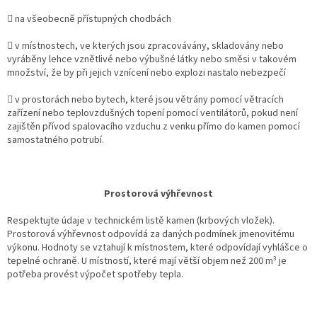
 na všeobecně přístupných chodbách
 v místnostech, ve kterých jsou zpracovávány, skladovány nebo
vyráběny lehce vznětlivé nebo výbušné látky nebo směsi v takovém
množství, že by při jejich vznícení nebo explozi nastalo nebezpečí
 v prostorách nebo bytech, které jsou větrány pomocí větracích
zařízení nebo teplovzdušných topení pomocí ventilátorů, pokud není
zajištěn přívod spalovacího vzduchu z venku přímo do kamen pomocí
samostatného potrubí.
Prostorová výhřevnost
Respektujte údaje v technickém listě kamen (krbových vložek).
Prostorová výhřevnost odpovídá za daných podmínek jmenovitému
výkonu. Hodnoty se vztahují k místnostem, které odpovídají vyhlášce o
tepelné ochraně. U místností, které mají větší objem než 200 m³ je
potřeba provést výpočet spotřeby tepla.