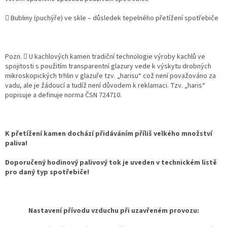
 Bubliny (puchýře) ve skle – důsledek tepelného přetížení spotřebiče
Pozn.  U kachlových kamen tradiční technologie výroby kachlů ve
spojitosti s použitím transparentní glazury vede k výskytu drobných
mikroskopických trhlin v glazuře tzv. „harisu“ což není považováno za
vadu, ale je žádoucí a tudíž není důvodem k reklamaci. Tzv. „haris“
popisuje a definuje norma ČSN 724710.
K přetížení kamen dochází přidáváním příliš velkého množství
paliva!
Doporučený hodinový palivový tok je uveden v technickém listě
pro daný typ spotřebiče!
Nastavení přívodu vzduchu při uzavřeném provozu: