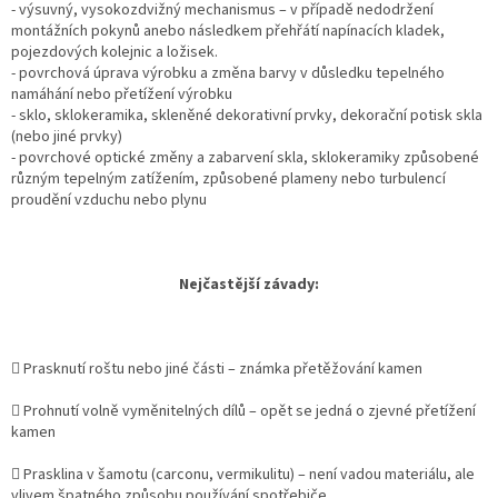
- výsuvný, vysokozdvižný mechanismus – v případě nedodržení
montážních pokynů anebo následkem přehřátí napínacích kladek,
pojezdových kolejnic a ložisek.
- povrchová úprava výrobku a změna barvy v důsledku tepelného
namáhání nebo přetížení výrobku
- sklo, sklokeramika, skleněné dekorativní prvky, dekorační potisk skla
(nebo jiné prvky)
- povrchové optické změny a zabarvení skla, sklokeramiky způsobené
různým tepelným zatížením, způsobené plameny nebo turbulencí
proudění vzduchu nebo plynu
Nejčastější závady:
 Prasknutí roštu nebo jiné části – známka přetěžování kamen
 Prohnutí volně vyměnitelných dílů – opět se jedná o zjevné přetížení
kamen
 Prasklina v šamotu (carconu, vermikulitu) – není vadou materiálu, ale
vlivem špatného způsobu používání spotřebiče