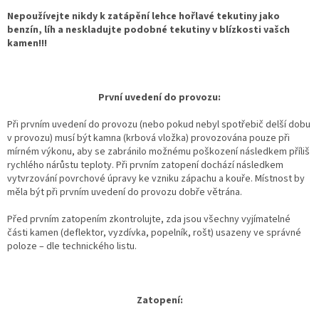
Nepoužívejte nikdy k zatápění lehce hořlavé tekutiny jako
benzín, líh a neskladujte podobné tekutiny v blízkosti vašch
kamen!!!
První uvedení do provozu:
Při prvním uvedení do provozu (nebo pokud nebyl spotřebič delší dobu
v provozu) musí být kamna (krbová vložka) provozována pouze při
mírném výkonu, aby se zabránilo možnému poškození následkem příliš
rychlého nárůstu teploty. Při prvním zatopení dochází následkem
vytvrzování povrchové úpravy ke vzniku zápachu a kouře. Místnost by
měla být při prvním uvedení do provozu dobře větrána.
Před prvním zatopením zkontrolujte, zda jsou všechny vyjímatelné
části kamen (deflektor, vyzdívka, popelník, rošt) usazeny ve správné
poloze – dle technického listu.
Zatopení: