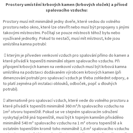
Prostory umístění krbových kamen (krbových vložek) a přívod
spalovacího vzduchu:
Prostory musí mít minimálně jedny dveře, které vedou do volného
prostoru nebo okno, které lze otevřít nebo musí být propojeny s jinými
takovými místnostmi. Počítají se pouze místnosti téhož bytu nebo
využívané jednotky. Pokud to nestačí, musí mít místnost, kde jsou
umístěna kamna potrubí:
 kterým je přiveden venkovní vzduch pro spalování přímo do kamen a
které přivádí k topeništi minimální objem spalovacího vzduchu. Při
připojení krbových kamen na venkovní vzduch musí být krbová kamna
umístěna na podstavci dodávaném výrobcem krbových kamen (při
dimenzování potrubí pro spalovací vzduch je třeba zohlednit odpory, a
to platí zejména při instalaci oblouků, odboček, popř. u dlouhých
potrubí).
 alternativně pro spalovací vzduch, které vede do volného prostoru a
které přivádí k topeništi minimálně 360 m³/h spalovacího vzduchu na
1m² otvoru topeniště. Pokud se ve stejném spalovacím sdružení
vyskytují ještě jiná topeniště, musí být k topným kamnům přiváděno
minimálně 540 m³ spalovacího vzduchu na 1 m² otvoru topeniště a k
ostatním topeništím kromě toho minimálně 1,6 m³ spalovacího vzduchu