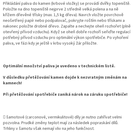
Přikládání paliva do kamen (krbové vložky) se provádí dvířky topeniště.
Položte na dno topeniště nejprve 2 středně velká polena a na ně
křížem dřevěné třísky (max. 1,5 kg dřeva). Navrch vložte povrchově
neošetřený papír nebo podpalovač, pokryjte roštím nebo třískami a
nakonec položte drobné dřevo. Zapalte a nechejte oheň rozhořet (plně
otevřený přívod vzduchu). Když se oheň dobře rozhoří seřiďte regulací
potřebný přívod vzduchu pro optimální výkon spotřebiče. Po vyhoření
paliva, ve fázi kdy je ještě v krbu vysoký žár přiložte.
Optimální množství paliva je uvedeno v technickém listě.
V důsledku přetěžování kamen dojde k nezvratným změnám na
kamnech!
Při přetěžování spotřebiče zaniká nárok na záruku spotřebiče!
 šamotové (carconové, vermikulitové) díly je nutno zahřívat velmi
pozvolna. Prudké změny teplot mají za následek popraskání dílů.
Trhliny v šamotu však nemají vliv na jeho funkčnost.