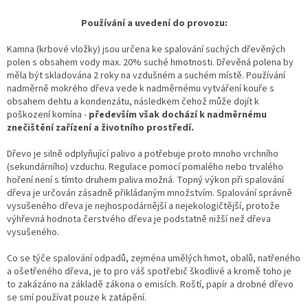
Používání a uvedení do provozu:
Kamna (krbové vložky) jsou určena ke spalování suchých dřevěných
polen s obsahem vody max. 20% suché hmotnosti. Dřevěná polena by
měla být skladována 2 roky na vzdušném a suchém místě. Používání
nadměrně mokrého dřeva vede k nadměrnému vytváření kouře s
obsahem dehtu a kondenzátu, následkem čehož může dojít k
poškození komína -
především však dochází k nadměrnému
znečištění zařízení a životního prostředí.
Dřevo je silně odplyňující palivo a potřebuje proto mnoho vrchního
(sekundárního) vzduchu. Regulace pomocí pomalého nebo trvalého
hoření není s tímto druhem paliva možná. Topný výkon při spalování
dřeva je určován zásadně přikládaným množstvím. Spalování správně
vysušeného dřeva je nejhospodárnější a nejekologičtější, protože
výhřevná hodnota čerstvého dřeva je podstatně nižší než dřeva
vysušeného.
Co se týče spalování odpadů, zejména umělých hmot, obalů, natřeného
a ošetřeného dřeva, je to pro váš spotřebič škodlivé a kromě toho je
to zakázáno na základě zákona o emisích. Roští, papír a drobné dřevo
se smí používat pouze k zatápění.