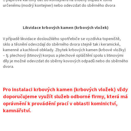
určenému (modrý kontejner) nebo odevzdat do sběrného dvora
Likvidace krbových kamen (krbových vložek)
V případě likvidace dosloužilého spotřebiče se vyzdívka topeniště,
sklo a těsnění odevzdají do sběrného dvora stejně tak i keramické,
kamenné a kachlové obklady. Zbytek krbových kamen (krbové vložky)
– tj. plechový (litinový) korpus a plechové opláštění spolu s litinovými
díly je možné odevzdat do sběrny kovových odpadů nebo do sběrného
dvora.
Pro instalaci krbových kamen (krbových vložek) vždy
doporučujeme využít služeb odborné firmy, která má
oprávnění k provádění prací v oblasti kominictví,
kamnářství.