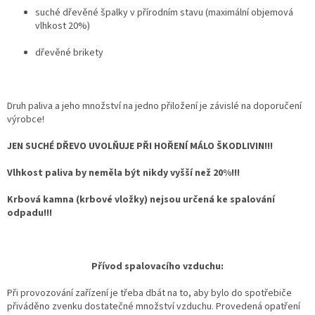
suché dřevěné špalky v přírodním stavu (maximální objemová
vlhkost 20%)
dřevěné brikety
Druh paliva a jeho množství na jedno přiložení je závislé na doporučení
výrobce!
JEN SUCHÉ DŘEVO UVOLŇUJE PŘI HOŘENÍ MÁLO ŠKODLIVIN!!!
Vlhkost paliva by neměla být nikdy vyšší než 20%!!!
Krbová kamna (krbové vložky) nejsou určená ke spalování
odpadu!!!
Přívod spalovacího vzduchu:
Při provozování zařízení je třeba dbát na to, aby bylo do spotřebiče
přiváděno zvenku dostatečné množství vzduchu. Provedená opatření