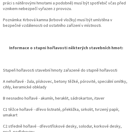
práci s nátěrovými hmotami a podobně) musí být spotřebič včas před
vznikem nebezpečí vyřazen z provozu.
Poznámka: Krbová kamna (krbové vložky) musí být umístěna v
bezpečné vzdálenosti od ostatního zařízení v místnosti.
Informace o stupni hořlavosti některých stavebních hmot:
Stupeň hořlavosti stavební hmoty zařazené do stupně hořlavosti
A nehořlavé - žula, pískovec, betony těžké, pórovité, speciální omítky,
cihly, keramické obklady
B nesnadno hořlavé - akumín, heraklit, sádrokarton, itaver
C1 těžce hořlavé - dřevo listnaté, překližka, sirkolit, tvrzený papír,
umakart
C2 středně hořlavé - dřevotřískové desky, solodur, korkové desky,
pryž, podlahoviny