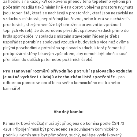
za hodinu a na každý kW celkového jmenovitého tepelného výkonu při
početním rozdílu tlaků minimálně 4 Pa oproti volnému prostoru (vyjmuta
jsou topeniště, která se nacházejí v prostorách, která jsou nezávislá na
vzduchu v místnosti, nepotřebují kouřovod, nebo která se nacházejí v
prostorách, kterými nemůže být ohrožena provozní bezpečnost
topných vložek). Je doporučeno přivádět spalovací vzduch přímo do
hrdla spotřebiče. V souladu s místním stavebním řádem je třeba
uspořádat potrubí na spalovací vzduch v budovách s více než dvěma
plnými poschodími a potrubí na spalovací vzduch, která přemosťují
protipožární stěny takovým způsobem, aby nemohl být oheň a kouř
přenášen do dalších pater nebo požárních úseků.
Pro stanovení rozměrů přívodního potrubí spalovacího vzduchu
je nutné vycházet z údajů v technickém listě spotřebiče -
p
ro
odbornou pomoc se obraťte na svého kominického mistra nebo
kamnáře!
Vhodný komín:
Kamna (krbová vložka) musí být připojena do komína podle ČSN 73
4201. Připojení musí být provedeno se souhlasem kominického
podniku. Komín musí být přímočarý, suchý, nejlépe vyvložkovaný