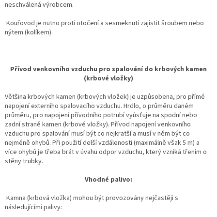
neschválená výrobcem.
Kouřovod je nutno proti otočení a sesmeknutí zajistit šroubem nebo
nýtem (kolíkem).
Přívod venkovního vzduchu pro spalování do krbových kamen
(krbové vložky)
Většina krbových kamen (krbových vložek) je uzpůsobena, pro přímé
napojení externího spalovacího vzduchu. Hrdlo, o průměru daném
průměru, pro napojení přívodního potrubí vyúsťuje na spodní nebo
zadní straně kamen (krbové vložky). Přívod napojení venkovního
vzduchu pro spalování musí být co nejkratší a musí v něm být co
nejméně ohybů. Při použití delší vzdálenosti (maximálně však 5 m) a
více ohybů je třeba brát v úvahu odpor vzduchu, který vzniká třením o
stěny trubky.
Vhodné palivo:
Kamna (krbová vložka) mohou být provozovány nejčastěji s
následujícími palivy: