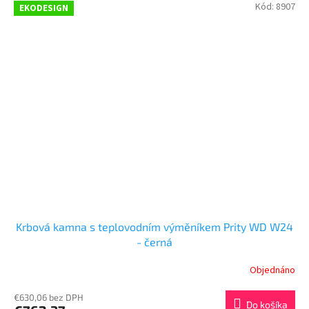
Kód:
8907
EKODESIGN
Krbová kamna s teplovodním výměníkem Prity WD W24
- černá
Objednáno
€630,06 bez DPH
Do košíka