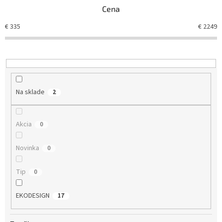
n
Cena
i
e
€
335
€
2249
p
r
o
d
u
k
Na sklade
2
t
o
v
Akcia
0
Novinka
0
Tip
0
EKODESIGN
17