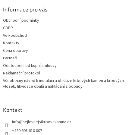
r
v
Informace pro vás
k
y
Obchodní podmínky
v
GDPR
ý
p
Velkoobchod
i
Kontakty
s
Cena dopravy
u
Partneři
Odstoupení od kupní smlouvy
Reklamační protokol
Všeobecný návod k instalaci a obsluze krbových kamen a krbových
vložek, likvidace obalů a nakládání s odpady
Kontakt
info
@
nejlevnejsikrbovakamna.cz
+420 608 610 007