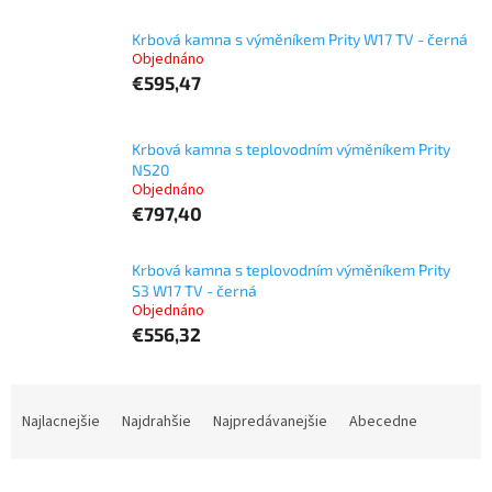
Krbová kamna s výměníkem Prity W17 TV - černá
Objednáno
€595,47
Krbová kamna s teplovodním výměníkem Prity
NS20
Objednáno
€797,40
Krbová kamna s teplovodním výměníkem Prity
S3 W17 TV - černá
Objednáno
€556,32
R
a
Najlacnejšie
Najdrahšie
Najpredávanejšie
Abecedne
d
e