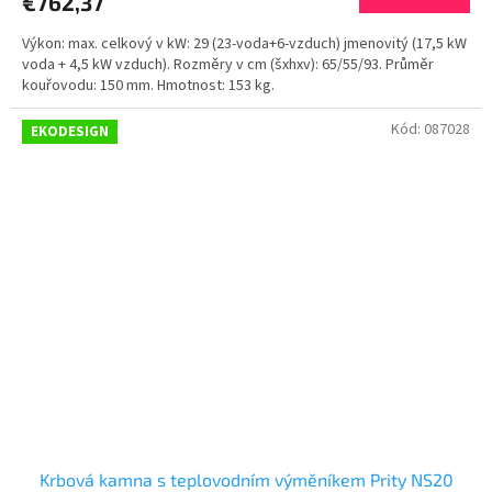
€762,37
Výkon: max. celkový v kW: 29 (23-voda+6-vzduch) jmenovitý (17,5 kW
voda + 4,5 kW vzduch). Rozměry v cm (šxhxv): 65/55/93. Průměr
kouřovodu: 150 mm. Hmotnost: 153 kg.
Kód:
087028
EKODESIGN
Krbová kamna s teplovodním výměníkem Prity NS20