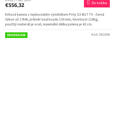
€459,77 bez DPH
Do košíka
€556,32
Krbová kamna s teplovodním výměníkem Prity S3 W17 TV - černá
Výkon až 17kW, průměr kouřovodu 130 mm, hmotnost 118kg,
použitý materiál je ocel, maximální délka polena je 42 cm.
Kód:
062006
EKODESIGN