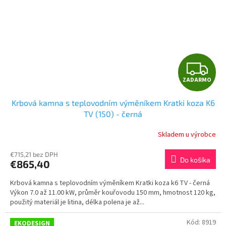
Z
ZADARMO
A
Krbová kamna s teplovodním výměníkem Kratki koza K6
D
TV (150) - černá
A
Skladem u výrobce
R
€715,21 bez DPH
Do košíka
€865,40
M
Krbová kamna s teplovodním výměníkem Kratki koza k6 TV - černá
O
Výkon 7.0 až 11.00 kW, průměr kouřovodu 150 mm, hmotnost 120 kg,
použitý materiál je litina, délka polena je až...
Kód:
8919
EKODESIGN