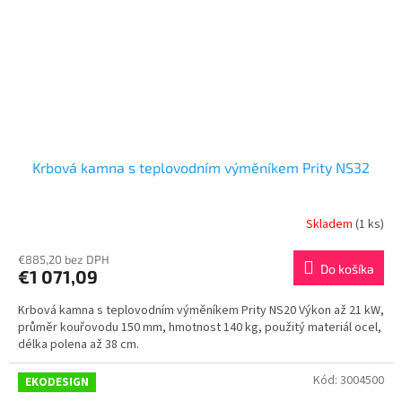
Krbová kamna s teplovodním výměníkem Prity NS32
Skladem
(1 ks)
€885,20 bez DPH
Do košíka
€1 071,09
Krbová kamna s teplovodním výměníkem Prity NS20 Výkon až 21 kW,
průměr kouřovodu 150 mm, hmotnost 140 kg, použitý materiál ocel,
délka polena až 38 cm.
Kód:
3004500
EKODESIGN