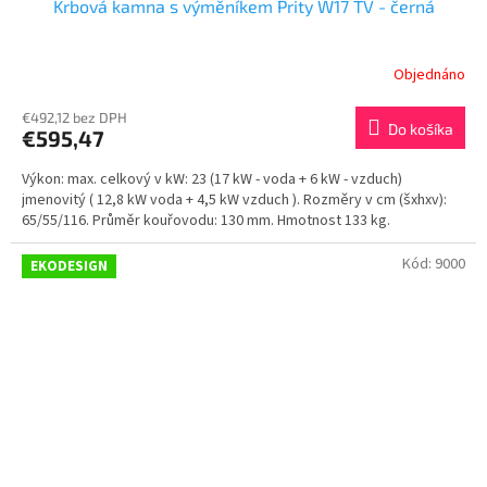
Krbová kamna s výměníkem Prity W17 TV - černá
Objednáno
€492,12 bez DPH
Do košíka
€595,47
Výkon: max. celkový v kW: 23 (17 kW - voda + 6 kW - vzduch)
jmenovitý ( 12,8 kW voda + 4,5 kW vzduch ). Rozměry v cm (šxhxv):
65/55/116. Průměr kouřovodu: 130 mm. Hmotnost 133 kg.
Kód:
9000
EKODESIGN