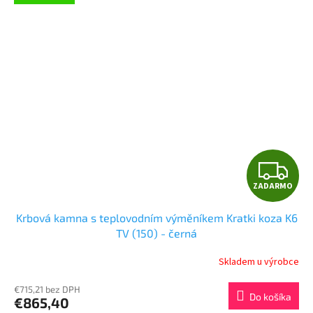
Z
ZADARMO
A
Krbová kamna s teplovodním výměníkem Kratki koza K6
D
TV (150) - černá
A
Skladem u výrobce
R
€715,21 bez DPH
Do košíka
€865,40