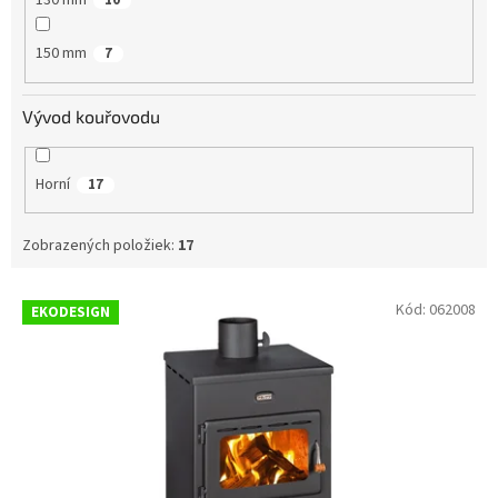
130 mm
10
150 mm
7
Vývod kouřovodu
Horní
17
Zobrazených položiek:
17
V
Kód:
062008
EKODESIGN
ý
p
i
s
p
r
o
d