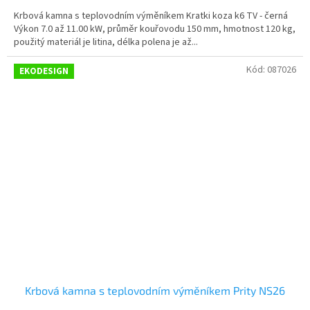
M
Krbová kamna s teplovodním výměníkem Kratki koza k6 TV - černá
O
Výkon 7.0 až 11.00 kW, průměr kouřovodu 150 mm, hmotnost 120 kg,
použitý materiál je litina, délka polena je až...
Kód:
087026
EKODESIGN
Krbová kamna s teplovodním výměníkem Prity NS26