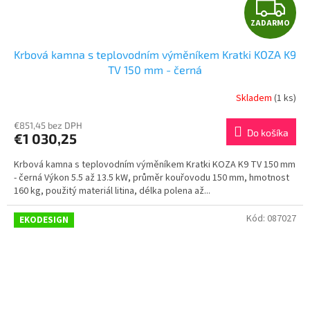
Z
ZADARMO
A
Krbová kamna s teplovodním výměníkem Kratki KOZA K9
D
TV 150 mm - černá
A
Skladem
(1 ks)
R
€851,45 bez DPH
Do košíka
€1 030,25
M
Krbová kamna s teplovodním výměníkem Kratki KOZA K9 TV 150 mm
O
- černá Výkon 5.5 až 13.5 kW, průměr kouřovodu 150 mm, hmotnost
160 kg, použitý materiál litina, délka polena až...
Kód:
087027
EKODESIGN