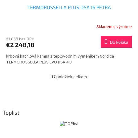
TERMOROSSELLA PLUS DSA.16 PETRA
Skladem u výrobce
€1 858 bez DPH
Do košíka
€2 248,18
krbová kachlová kamna s teplovodním výměníkem Nordica
TERMOROSSELLA PLUS EVO DSA 4.0
17
položiek celkom
O
v
l
Z
á
á
d
p
a
ä
Toplist
c
t
i
i
e
p
e