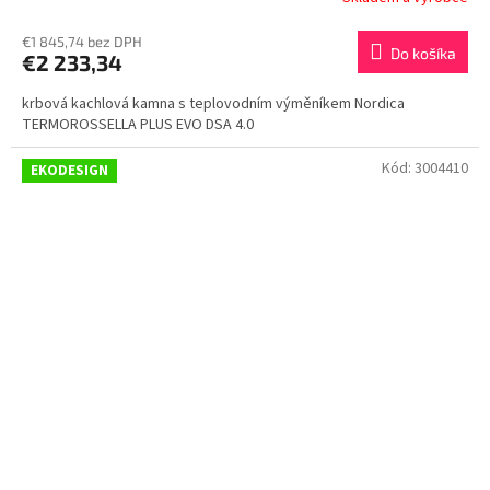
€1 845,74 bez DPH
Do košíka
€2 233,34
krbová kachlová kamna s teplovodním výměníkem Nordica
TERMOROSSELLA PLUS EVO DSA 4.0
Kód:
3004410
EKODESIGN