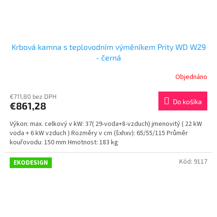
Krbová kamna s teplovodním výměníkem Prity WD W29
- černá
Objednáno
€711,80 bez DPH
Do košíka
€861,28
Výkon: max. celkový v kW: 37( 29-voda+8-vzduch) jmenovitý ( 22 kW
voda + 6 kW vzduch ) Rozměry v cm (šxhxv): 65/55/115 Průměr
kouřovodu: 150 mm Hmotnost: 183 kg
Kód:
9117
EKODESIGN