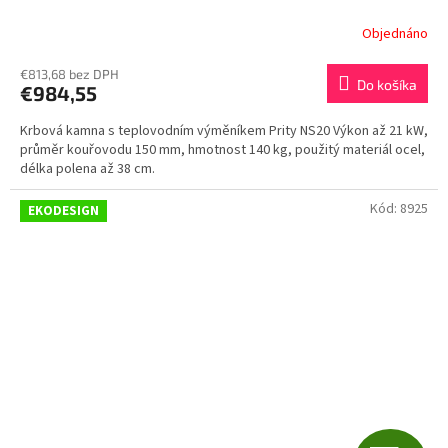
Objednáno
€813,68 bez DPH
Do košíka
€984,55
Krbová kamna s teplovodním výměníkem Prity NS20 Výkon až 21 kW,
průměr kouřovodu 150 mm, hmotnost 140 kg, použitý materiál ocel,
délka polena až 38 cm.
Kód:
8925
EKODESIGN