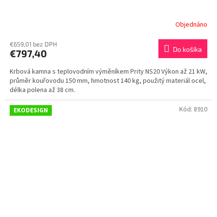
Objednáno
€659,01 bez DPH
Do košíka
€797,40
Krbová kamna s teplovodním výměníkem Prity NS20 Výkon až 21 kW,
průměr kouřovodu 150 mm, hmotnost 140 kg, použitý materiál ocel,
délka polena až 38 cm.
Kód:
8910
EKODESIGN