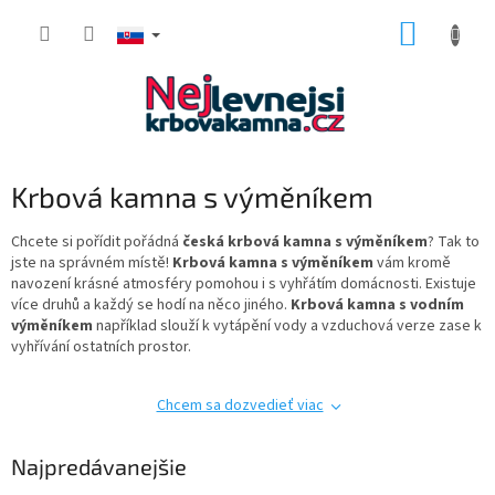
Prejsť
NÁKUP
na
obsah
KOŠÍK
Krbová kamna s výměníkem
Chcete si pořídit pořádná
česká krbová kamna s výměníkem
? Tak to
jste na správném místě!
Krbová kamna s výměníkem
vám kromě
navození krásné atmosféry pomohou i s vyhřátím domácnosti. Existuje
více druhů a každý se hodí na něco jiného.
Krbová kamna s vodním
výměníkem
například slouží k vytápění vody a vzduchová verze zase k
vyhřívání ostatních prostor.
Chcem sa dozvedieť viac
Najpredávanejšie