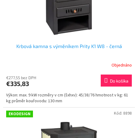
u
k
t
o
v
Krbová kamna s výměníkem Prity K1 W8 - černá
Objednáno
€277,55 bez DPH
Do košíka
€335,83
Výkon: max. 9 kW rozměry v cm (šxhxv): 45/38/76 hmotnost v kg: 61
kg průměr kouřovodu: 130 mm
Kód:
8898
EKODESIGN