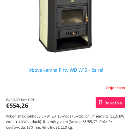
Krbová kamna Prity WD W15 - černá
Objednáno
€458,07 bez DPH
Do košíka
€554,26
Výkon: max. celkový v kW: 20 (15-voda+5-vzduch) jmenovitý (11,5 kW
voda + 4 kW vzduch). Rozměry v cm (šxhxv): 65/55/78. Průměr
kouřovodu: 130 mm. Hmotnost: 119 kg.