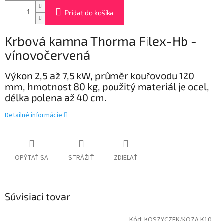
Pridať do košíka
Krbová kamna Thorma Filex-Hb -
vínovočervená
Výkon 2,5 až 7,5 kW, průměr kouřovodu 120
mm, hmotnost 80 kg, použitý materiál je ocel,
délka polena až 40 cm.
Detailné informácie
OPÝTAŤ SA
STRÁŽIŤ
ZDIEĽAŤ
Súvisiaci tovar
Kód:
KOSZYCZEK/KOZA K10