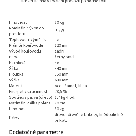
udržet kamna v trvalém provozu po hodně roků
Hmotnost
80 kg
Nominální výkon do
5 kW
prostoru
Teplovodní výměník
ne
Průměr kouřovodu
120 mm
Vývod kouřovodu
zadní
Barva
černý smalt
Kachlová
ne
Šířka
440 mm
Hloubka
350 mm
Výška
680 mm
Materiál
ocel, šamot, litina
Energetická účinnost
78,5 %
Spotřeba paliva (dřevo)
1,7 kg/hod.
Maximální délka polena
40 cm
Hmotnost
80 kg
dřevo, dřevěné brikety, hnědouhelné
Palivo
brikety
Dodatočné parametre