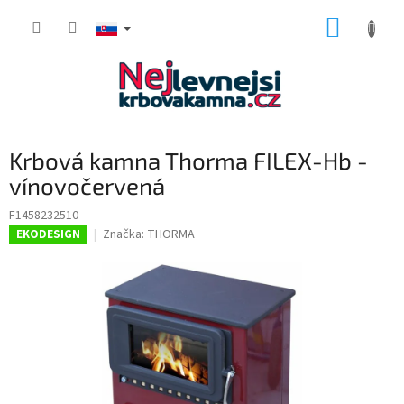
Prejsť
NÁKUP
na
obsah
KOŠÍK
Krbová kamna Thorma FILEX-Hb -
vínovočervená
F1458232510
Značka:
THORMA
EKODESIGN