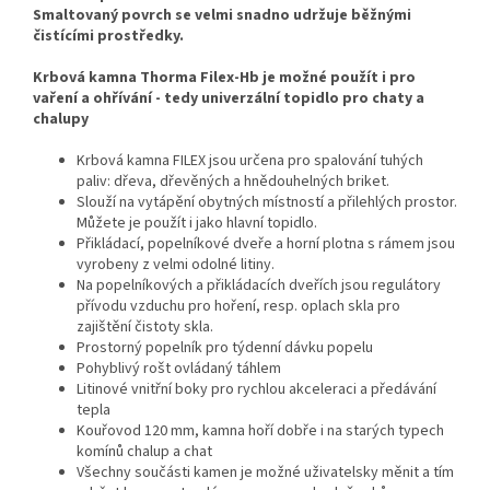
Smaltovaný povrch se velmi snadno udržuje běžnými
čistícími prostředky.
Krbová kamna Thorma Filex-Hb je možné použít i pro
vaření a ohřívání - tedy univerzální topidlo pro chaty a
chalupy
Krbová kamna FILEX jsou určena pro spalování tuhých
paliv: dřeva, dřevěných a hnědouhelných briket.
Slouží na vytápění obytných místností a přilehlých prostor.
Můžete je použít i jako hlavní topidlo.
Přikládací, popelníkové dveře a horní plotna s rámem jsou
vyrobeny z velmi odolné litiny.
Na popelníkových a přikládacích dveřích jsou regulátory
přívodu vzduchu pro hoření, resp. oplach skla pro
zajištění čistoty skla.
Prostorný popelník pro týdenní dávku popelu
Pohyblivý rošt ovládaný táhlem
Litinové vnitřní boky pro rychlou akceleraci a předávání
tepla
Kouřovod 120 mm, kamna hoří dobře i na starých typech
komínů chalup a chat
Všechny součásti kamen je možné uživatelsky měnit a tím