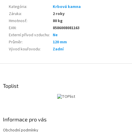
Kategória
:
Krbová kamna
Záruka
:
2 roky
Hmotnosť
:
80 kg
EAN
:
8586008081163
Externí přívod vzduchu
:
Ne
Průměr
:
120 mm
Vývod kouřovodu
:
Zadní
Z
á
p
ä
Toplist
t
i
e
Informace pro vás
Obchodní podmínky