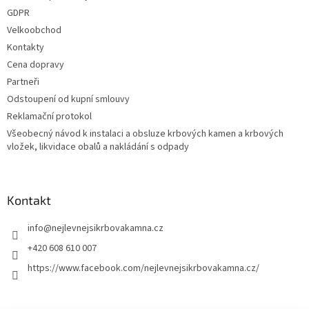
GDPR
Velkoobchod
Kontakty
Cena dopravy
Partneři
Odstoupení od kupní smlouvy
Reklamační protokol
Všeobecný návod k instalaci a obsluze krbových kamen a krbových
vložek, likvidace obalů a nakládání s odpady
Kontakt
info
@
nejlevnejsikrbovakamna.cz
+420 608 610 007
https://www.facebook.com/nejlevnejsikrbovakamna.cz/