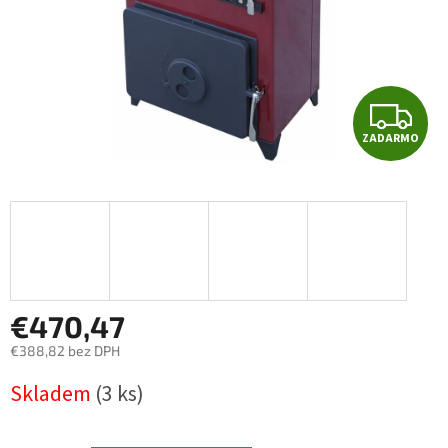
Z
ZADARMO
A
D
A
R
M
€470,47
€388,82 bez DPH
O
Jednotková
Skladem
(3 ks)
cena: