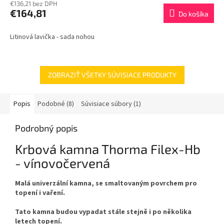
€136,21 bez DPH
€164,81
Do košíka
Litinová lavička - sada nohou
ZOBRAZIŤ VŠETKY SÚVISIACE PRODUKTY
Popis
Podobné (8)
Súvisiace súbory (1)
Podrobný popis
Krbová kamna Thorma Filex-Hb
- vínovočervená
Malá univerzální kamna, se smaltovaným povrchem pro
topení i vaření.
Tato kamna budou vypadat stále stejně i po několika
letech topení.