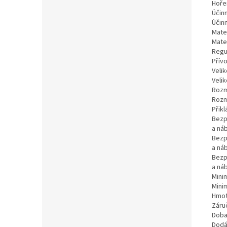
Hoře
Účin
Účinn
Mater
Mate
Regu
Přív
Velik
Velik
Rozm
Rozm
Přik
Bezp
a ná
Bezp
a ná
Bezp
a ná
Mini
Mini
Hmot
Záru
Doba
Dodá