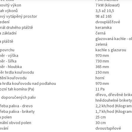
ovitý výkon
7 kW (kilowat)
ah výkonů
3,5 až 10,5
ový vytápěný prostor
98 až 165
edení
dvouplášťové
riál druhého pláště
keramika
a základní
černá
glazovaná kachle - o
a pláště
zelená
 povrchu
kachle s glazurou
ěr - výška
970 mm
ěr - šířka
730 mm
ěr - hloubka
365 mm
ěr hrdla kouřovodu
150 mm
tění kouřovodu
horní
a hrdla kouřovodu nad podlahou
970 mm
ozní tah komína (Pa)
11 Pa
dřevo, dřevěné brik
 doporučených paliv
hnědouhelné brikety
řeba paliva - drevo
2,2 kh/hod (Kilogram
eba paliva - brikety
1,7 kh/hod (Kilogram
a polen
25 cm
mální obvod polen
30 cm
ování
dvoustupňové