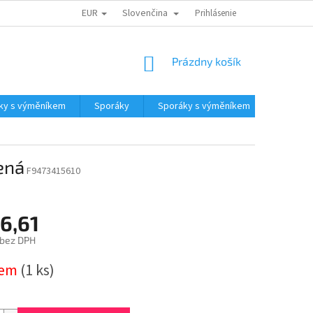
EUR
Slovenčina
CENA DOPRAVY
PARTNEŘI
ODSTOUPENÍ OD KUPNÍ SMLOUVY
Prihlásenie
NÁKUPNÝ
Prázdny košík
KOŠÍK
ky s výměníkem
Sporáky
Sporáky s výměníkem
Kotle a
ená
F9473415610
6,61
 bez DPH
ová
dem
(1 ks)