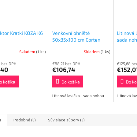
O
ktor Kratki KOZA K6
Venkovní ohniště
Litinová 
50x35x100 cm Corten
sada no
ocel
Skladem
(1 ks)
Skladem
(1 ks)
6 bez DPH
€88,21 bez DPH
€125,68 be
,40
€106,74
€152,0
o košíka
Do košíka
Do ko
Litinová lavička - sada nohou
Litinová la
s
Podobné (8)
Súvisiace súbory (3)