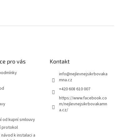
ce pro vás
Kontakt
podmínky
info
@
nejlevnejsikrbovaka
mna.cz
od
+420 608 610 007
https://www.facebook.co
avy
m/nejlevnejsikrbovakamn
a.cz/
 od kupní smlouvy
 protokol
návod k instalaci a