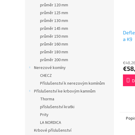
průměr 120 mm
průměr 125 mm
průměr 130 mm
průměr 145 mm
Defle
průměr 150 mm
a K9
průměr 160 mm
průměr 180 mm
průměr 200 mm
€48,2
€58
Nerezové komíny
CHECZ
D
Příslušenství k nerezovým komínům
Příslušenství ke krbovým kamnům
Thorma
příslušenství kratki
Prity
Popi
LA NORDICA
Krbové příslušenství