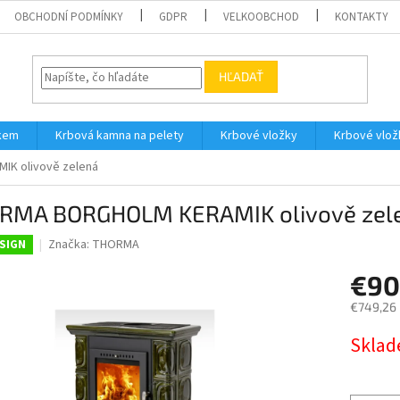
OBCHODNÍ PODMÍNKY
GDPR
VELKOOBCHOD
KONTAKTY
HĽADAŤ
íkem
Krbová kamna na pelety
Krbové vložky
Krbové vlož
K olivově zelená
RMA BORGHOLM KERAMIK olivově zel
Značka:
THORMA
SIGN
€90
€749,26
Jednotk
Skla
cena: