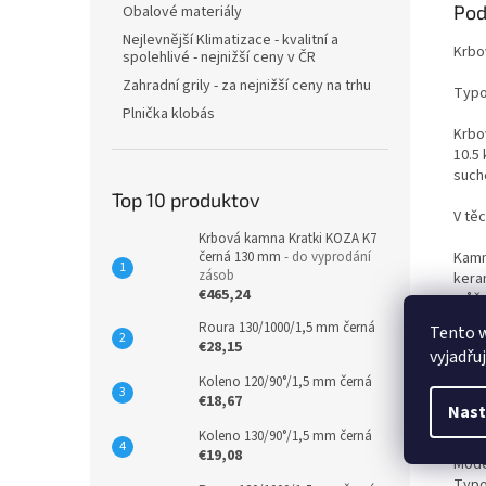
Pod
Obalové materiály
Nejlevnější Klimatizace - kvalitní a
Krbo
spolehlivé - nejnižší ceny v ČR
Zahradní grily - za nejnižší ceny na trhu
Typo
Plnička klobás
Krbo
10.5
such
Top 10 produktov
V tě
Krbová kamna Kratki KOZA K7
Kamn
černá 130 mm
- do vyprodání
zásob
kera
€465,24
může
kame
Roura 130/1000/1,5 mm černá
Tento 
€28,15
vyjadřu
Krbo
pros
Koleno 120/90°/1,5 mm černá
€18,67
Nast
Koleno 130/90°/1,5 mm černá
€19,08
Mode
Typo