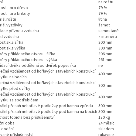
ní
na roštu
nost - pro dřevo
79 %
ost - pro brikety
79 %
iál roštu
litina
riál vyzdívky
šamot
lace přívodu vzduchu
samostaně
od vzduchu
z interiéru
ost skla šířka
300 mm
ost skla výška
300 mm
ěry přikládacího otvoru - šířka
306 mm
ěry přikládacího otvoru - výška
261 mm
ládací dvířka oddělená od dvířek popelníku
ne
ečná vzdálenost od hořlavých stavebních konstrukcí
400 mm
bytku na bocích
ečná vzdálenost od hořlavých stavebních konstrukcí
800 mm
bytku před dvířky
ečná vzdálenost od hořlavých stavebních konstrukcí
400 mm
bytku za spotřebičem
mální přesah nehořlavé podložky pod kamna vpředu
500 mm
mální přesah nehořlavé podložky pod kamna na bocích
300 mm
nost topidla bez příslušenství
130 kg
ční doba
24 měsíc
 dodání
skladem
vané příslušenství
rukavice