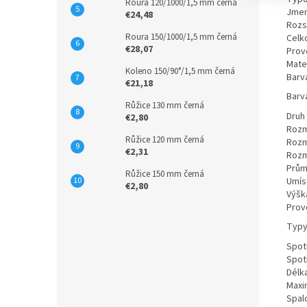
Roura 120/1000/1,5 mm černá
Jmen
€24,48
Rozs
Roura 150/1000/1,5 mm černá
Celk
€28,07
Prov
Mate
Koleno 150/90°/1,5 mm černá
Barv
€21,18
Barv
Růžice 130 mm černá
Druh
€2,80
Rozm
Růžice 120 mm černá
Rozm
€2,31
Rozm
Prům
Růžice 150 mm černá
Umís
€2,80
Výšk
Prov
Typy
Spot
Spotř
Délk
Maxi
Spal