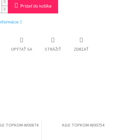
Pridať do košíka
informácie
OPÝTAŤ SA
STRÁŽIŤ
ZDIEĽAŤ
ód:
TOPKOM-W00874
Kód:
TOPKOM-W00754