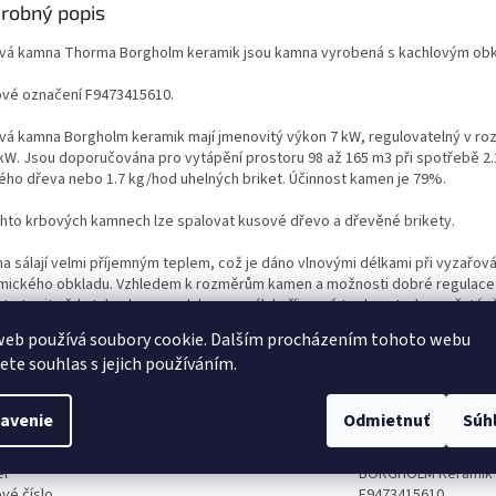
robný popis
vá kamna Thorma Borgholm keramik jsou kamna vyrobená s kachlovým ob
vé označení F9473415610.
vá kamna Borgholm keramik mají jmenovitý výkon 7 kW, regulovatelný v roz
 kW. Jsou doporučována pro vytápění prostoru 98 až 165 m3 při spotřebě 2
ého dřeva nebo 1.7 kg/hod uhelných briket. Účinnost kamen je 79%.
chto krbových kamnech lze spalovat kusové dřevo a dřevěné brikety.
a sálají velmi příjemným teplem, což je dáno vlnovými délkami při vyzařová
mického obkladu. Vzhledem k rozměrům kamen a možnosti dobré regulace
te topit vždy tak, aby povrch kamen sálal příjemné teplo, a tedy nepřetápě
n, jak se někdy stává u jednoduchých malých kamen, ve velké místnosti.
web používá soubory cookie. Dalším procházením tohoto webu
jete souhlas s jejich používáním.
vá kamna Borgholm Keramik jsou určena pro vytápění jedné místnosti a při
tor. Jsou určena pro trvalé topení, nebo jako doplňkové topidlo do domácno
avenie
Odmietnuť
Súh
l
BORGHOLM Keramik
vé číslo
F9473415610