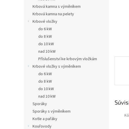
Krbová kamna s výměníkem
Krbová kamna na pelety
Krbové vložky
do 6 kW
do 8 kW
do 10 kW
nad 10 kW
Příslušenství ke krbovým vložkám
Krbové vložky s výměníkem
do 6 kW
do 8 kW
do 10 kW
nad 10 kW
Súvis
Sporáky
Sporáky s výměníkem
Kó
Kotle a pařáky
Kouřovody