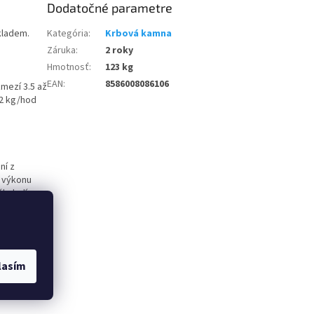
Dodatočné parametre
kladem.
Kategória
:
Krbová kamna
Záruka
:
2 roky
Hmotnosť
:
123 kg
EAN
:
8586008086106
mezí 3.5 až
.2 kg/hod
ní z
 výkonu
l okolí
lehlých
stí a bytů.
lasím