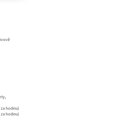
livově
ety,
 za hodinu)
 za hodinu)