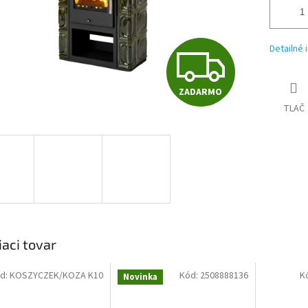
Z
Detailné 
ZADARMO
A
TLAČ
D
A
R
iaci tovar
d:
KOSZYCZEK/KOZA K10
Kód:
2508888136
K
Novinka
M