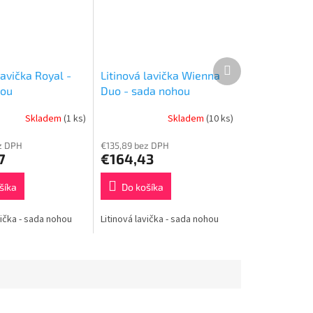
Ďalší
lavička Royal -
Litinová lavička Wienna
produkt
hou
Duo - sada nohou
Skladem
(1 ks)
Skladem
(10 ks)
z DPH
€135,89 bez DPH
7
€164,43
šíka
Do košíka
vička - sada nohou
Litinová lavička - sada nohou