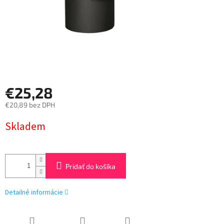
€25,28
€20,89 bez DPH
Jednotková
Skladem
cena:
Pridať do košíka
Detailné informácie