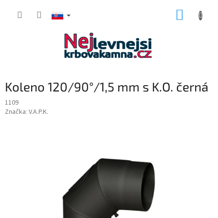
Prejsť
NÁKUP
na
obsah
KOŠÍK
Koleno 120/90°/1,5 mm s K.O. černá
1109
Značka:
V.A.P.K.