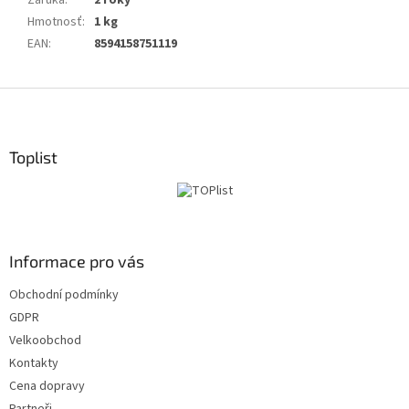
Záruka
:
2 roky
Hmotnosť
:
1 kg
EAN
:
8594158751119
Z
á
p
ä
Toplist
t
i
e
Informace pro vás
Obchodní podmínky
GDPR
Velkoobchod
Kontakty
Cena dopravy