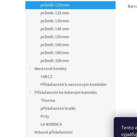
průměr 120 mm
Barva
průměr 125 mm
průměr 130 mm
průměr 145 mm
průměr 150 mm
průměr 160 mm
průměr 180 mm
průměr 200 mm
Nerezové komíny
CHECZ
Příslušenství k nerezovým komínům
Příslušenství ke krbovým kamnům
Thorma
příslušenství kratki
Prity
LA NORDICA
Tento 
Krbové příslušenství
vyjadřu