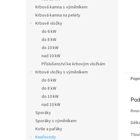
Krbová kamna s výměníkem
Krbová kamna na pelety
Krbové vložky
do 6 kW
do 8 kW
do 10 kW
nad 10 kW
Příslušenství ke krbovým vložkám
Krbové vložky s výměníkem
Popi
do 6 kW
do 8 kW
do 10 kW
Pod
nad 10 kW
Rour
Sporáky
Sporáky s výměníkem
Délk
Kotle a pařáky
Tlou
Kouřovody