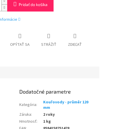
Pridať do košíka
informácie
OPÝTAŤ SA
STRÁŽIŤ
ZDIEĽAŤ
Dodatočné parametre
Kouřovody - průměr 120
Kategória
:
mm
Záruka
:
2 roky
Hmotnosť
:
1 kg
EAN
:
8594158751478