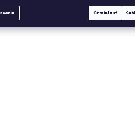
avenie
Odmietnuť
Súh