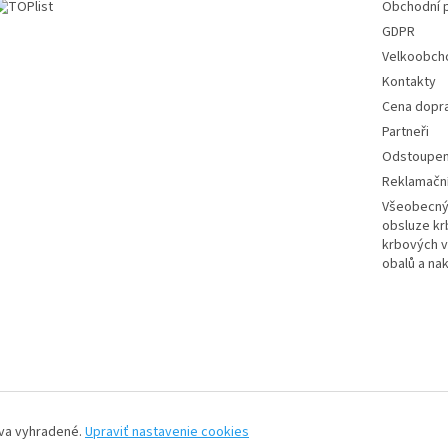
Obchodní 
GDPR
Velkoobch
Kontakty
Cena dopr
Partneři
Odstoupení
Reklamační
Všeobecný 
obsluze k
krbových v
obalů a na
áva vyhradené.
Upraviť nastavenie cookies