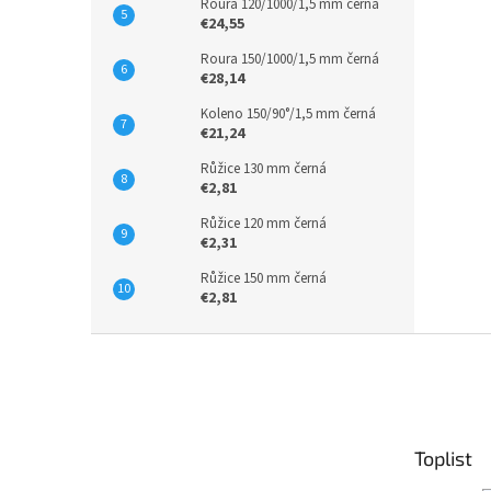
Roura 120/1000/1,5 mm černá
€24,55
Roura 150/1000/1,5 mm černá
€28,14
Koleno 150/90°/1,5 mm černá
€21,24
Růžice 130 mm černá
€2,81
Růžice 120 mm černá
€2,31
Růžice 150 mm černá
€2,81
Z
á
p
ä
t
Toplist
i
e