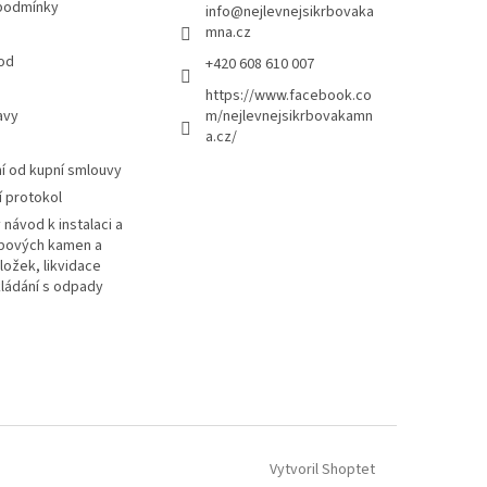
podmínky
info
@
nejlevnejsikrbovaka
mna.cz
od
+420 608 610 007
https://www.facebook.co
avy
m/nejlevnejsikrbovakamn
a.cz/
 od kupní smlouvy
 protokol
návod k instalaci a
rbových kamen a
ložek, likvidace
kládání s odpady
Vytvoril Shoptet