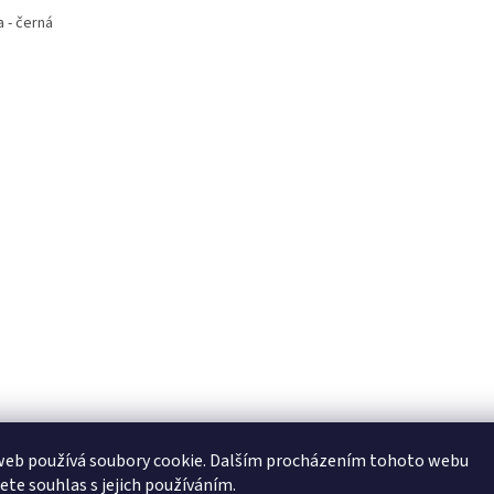
 - černá
web používá soubory cookie. Dalším procházením tohoto webu
jete souhlas s jejich používáním.