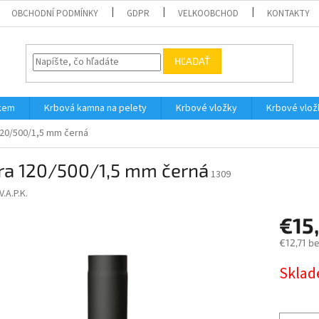
OBCHODNÍ PODMÍNKY
GDPR
VELKOOBCHOD
KONTAKTY
HĽADAŤ
íkem
Krbová kamna na pelety
Krbové vložky
Krbové vlož
20/500/1,5 mm černá
ra 120/500/1,5 mm černá
1309
V.A.P.K.
€15
€12,71 b
Jednotk
Skla
cena: