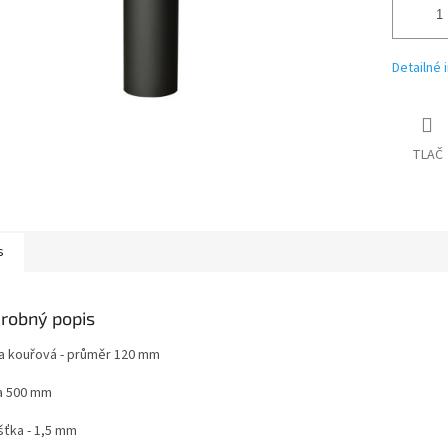
Detailné 
TLAČ
s
robný popis
a kouřová - průměr 120 mm
a 500 mm
šťka - 1,5 mm