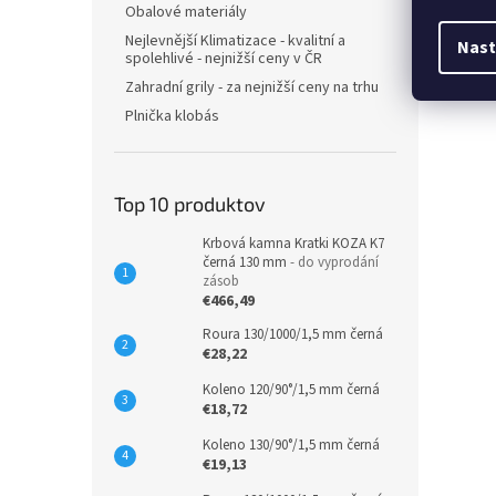
Obalové materiály
Nejlevnější Klimatizace - kvalitní a
Nast
spolehlivé - nejnižší ceny v ČR
Zahradní grily - za nejnižší ceny na trhu
Plnička klobás
Top 10 produktov
Krbová kamna Kratki KOZA K7
černá 130 mm
- do vyprodání
zásob
€466,49
Roura 130/1000/1,5 mm černá
€28,22
Koleno 120/90°/1,5 mm černá
€18,72
Koleno 130/90°/1,5 mm černá
€19,13