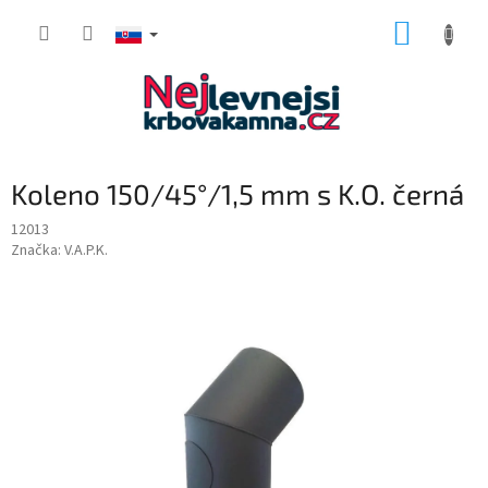
Prejsť
NÁKUP
na
obsah
KOŠÍK
Koleno 150/45°/1,5 mm s K.O. černá
12013
Značka:
V.A.P.K.