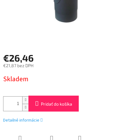
€26,46
€21,87 bez DPH
Jednotková
Skladem
cena:
Pridať do košíka
Detailné informácie