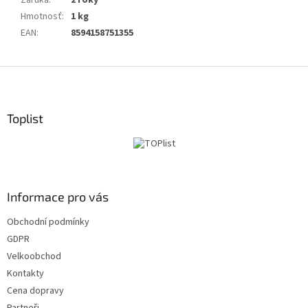
Záruka
:
2 roky
Hmotnosť
:
1 kg
EAN
:
8594158751355
Z
á
p
ä
Toplist
t
i
e
Informace pro vás
Obchodní podmínky
GDPR
Velkoobchod
Kontakty
Cena dopravy