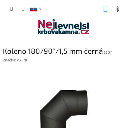
Prejsť
NÁKUP
na
obsah
KOŠÍK
Koleno 180/90°/1,5 mm černá
1107
Značka:
V.A.P.K.