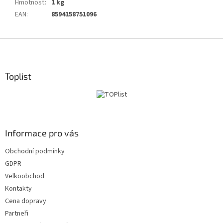
Hmotnosť
:
1 kg
EAN
:
8594158751096
Z
á
p
ä
Toplist
t
i
e
Informace pro vás
Obchodní podmínky
GDPR
Velkoobchod
Kontakty
Cena dopravy
Partneři