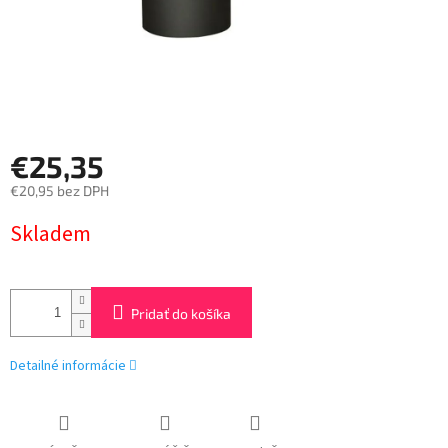
€25,35
€20,95 bez DPH
Jednotková
Skladem
cena:
Pridať do košíka
Detailné informácie