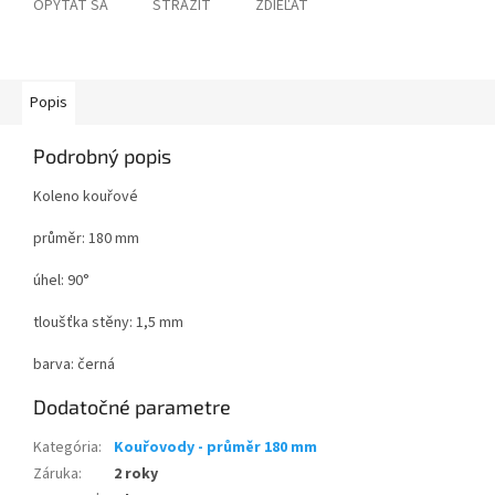
OPÝTAŤ SA
STRÁŽIŤ
ZDIEĽAŤ
Popis
Podrobný popis
Koleno kouřové
průměr: 180 mm
úhel: 90°
tloušťka stěny: 1,5 mm
barva: černá
Dodatočné parametre
Kategória
:
Kouřovody - průměr 180 mm
Záruka
:
2 roky