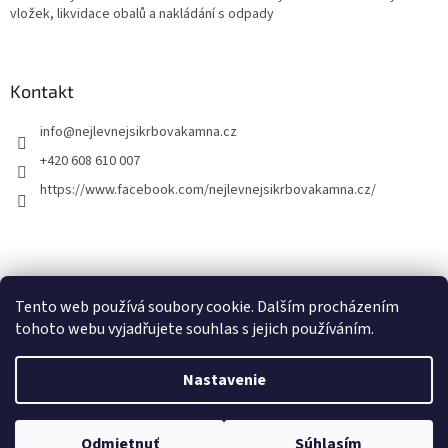
vložek, likvidace obalů a nakládání s odpady
Kontakt
info
@
nejlevnejsikrbovakamna.cz
+420 608 610 007
https://www.facebook.com/nejlevnejsikrbovakamna.cz/
Tento web používá soubory cookie. Dalším procházením
tohoto webu vyjadřujete souhlas s jejich používáním.
Vytvoril Shoptet
Nastavenie
Copyright 2026
Nejlevnejsikrbovakamna.cz
. Všetky práva
Odmietnuť
Súhlasím
vyhradené.
Upraviť nastavenie cookies