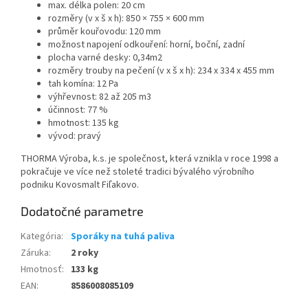
max. délka polen: 20 cm
rozměry (v x š x h): 850 × 755 × 600 mm
průměr kouřovodu: 120 mm
možnost napojení odkouření: horní, boční, zadní
plocha varné desky: 0,34m2
rozměry trouby na pečení (v x š x h): 234 x 334 x 455 mm
tah komína: 12 Pa
výhřevnost: 82 až 205 m3
účinnost: 77 %
hmotnost: 135 kg
vývod: pravý
THORMA Výroba, k.s. je společnost, která vznikla v roce 1998 a
pokračuje ve více než stoleté tradici bývalého výrobního
podniku Kovosmalt Fiľakovo.
Dodatočné parametre
Kategória
:
Sporáky na tuhá paliva
Záruka
:
2 roky
Hmotnosť
:
133 kg
EAN
:
8586008085109