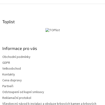
Z
á
p
ä
Toplist
t
i
e
Informace pro vás
Obchodní podmínky
GDPR
Velkoobchod
Kontakty
Cena dopravy
Partneři
Odstoupení od kupní smlouvy
Reklamační protokol
Všeobecný návod k instalaci a obsluze krbových kamen a krbových