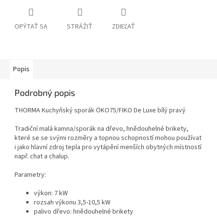
OPÝTAŤ SA
STRÁŽIŤ
ZDIEĽAŤ
Popis
Podrobný popis
THORMA Kuchyňský sporák ÖKO75/FIKO De Luxe bílý pravý
Tradiční malá kamna/sporák na dřevo, hnědouhelné brikety,
které se se svými rozměry a topnou schopností mohou používat
i jako hlavní zdroj tepla pro vytápění menších obytných místností
např. chat a chalup.
Parametry:
výkon: 7 kW
rozsah výkonu 3,5-10,5 kW
palivo dřevo: hnědouhelné brikety