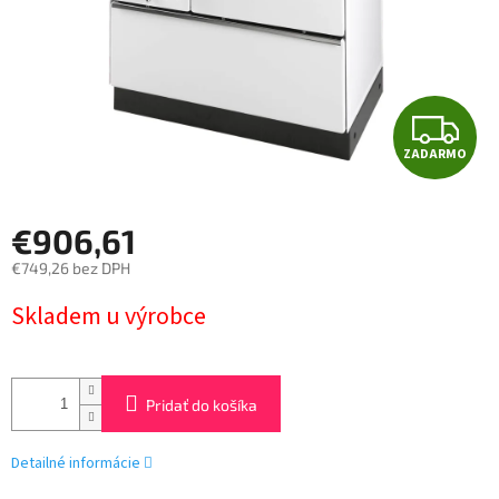
Z
ZADARMO
A
D
€906,61
A
€749,26 bez DPH
Jednotková
R
Skladem u výrobce
cena:
M
O
Pridať do košíka
Detailné informácie