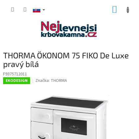
Prejsť
NÁKUP
na
obsah
KOŠÍK
THORMA ÖKONOM 75 FIKO De Luxe
pravý bílá
F9375712011
Značka:
THORMA
EKODESIGN