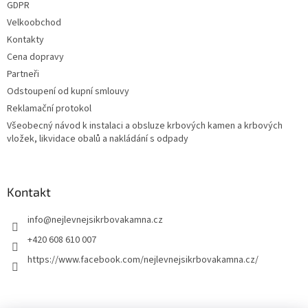
GDPR
ý
p
Velkoobchod
i
Kontakty
s
Cena dopravy
u
Partneři
Odstoupení od kupní smlouvy
Reklamační protokol
Všeobecný návod k instalaci a obsluze krbových kamen a krbových
vložek, likvidace obalů a nakládání s odpady
Kontakt
info
@
nejlevnejsikrbovakamna.cz
+420 608 610 007
https://www.facebook.com/nejlevnejsikrbovakamna.cz/