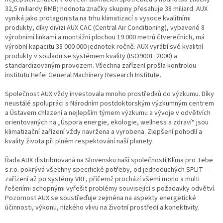
32,5 miliardy RMB; hodnota značky skupiny přesahuje 38 miliard. AUX
vyniká jako protagonista na trhu klimatizací s vysoce kvalitními
produkty, díky divizi AUX CAC (Central Air Conditioning), vybavené 8
výrobními linkami a montážní plochou 19 000 metrů čtverečních, má
výrobní kapacitu 33 000 000 jednotek ročně. AUX vyrábí své kvalitní
produkty v souladu se systémem kvality (ISO9001: 2000) a
standardizovaným provozem. Všechna zařízení prošla kontrolou
institutu Hefei General Machinery Research Institute.
Společnost AUX vždy investovala mnoho prostředků do výzkumu. Díky
neustálé spolupráci s Národním postdoktorským výzkumným centrem
a Ústavem chlazení a nejlepším týmem výzkumu a vývoje v odvětvích
orientovaných na „Úspora energie, ekologie, wellness a zdraví“ jsou
klimatizační zařízení vždy navržena a vyrobena. Zlepšení pohodlí a
kvality života při plném respektování naší planety.
Řada AUX distribuovaná na Slovensku naší společností Klíma pro Tebe
s.r.o. pokrývá všechny specifické potřeby, od jednoduchých SPLIT –
zařízení až po systémy VRF, přičemž prochází všemi mono a multi
řešeními schopnými vyřešit problémy související s požadavky odvětví.
Pozornost AUX se soustřeďuje zejména na aspekty energetické
účinnosti, výkonu, nízkého vlivu na životní prostředí a konektivity.