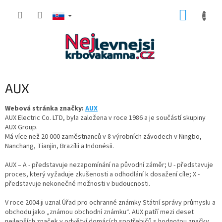
Prejsť
NÁKUP
na
obsah
KOŠÍK
AUX
Webová stránka značky:
AUX
AUX Electric Co. LTD, byla založena v roce 1986 a je součástí skupiny
AUX Group.
Má více než 20 000 zaměstnanců v 8 výrobních závodech v Ningbo,
Nanchang, Tianjin, Brazílii a Indonésii.
AUX – A - představuje nezapomínání na původní záměr; U - představuje
proces, který vyžaduje zkušenosti a odhodlání k dosažení cíle; X -
představuje nekonečné možnosti v budoucnosti.
V roce 2004 ji uznal Úřad pro ochranné známky Státní správy průmyslu a
obchodu jako „známou obchodní známku“. AUX patří mezi deset
nejlepších značek v odvětví domácích spotřebičů s hodnotou značky