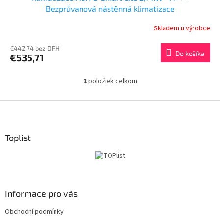
D
Bezprůvanová nástěnná klimatizace
A
Skladem u výrobce
R
€442,74 bez DPH
Do košíka
€535,71
M
1
položiek celkom
O
O
v
l
Z
á
á
d
p
a
ä
Toplist
c
t
i
i
e
p
e
r
v
Informace pro vás
k
y
Obchodní podmínky
v