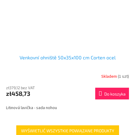
Venkovní ohniště 50x35x100 cm Corten ocel
Skladem
(1 szt)
zł379,12 bez VAT
zł458,73
Do koszyka
Litinová lavička - sada nohou
WYŚWIETLIĆ WSZYSTKIE POWIĄZANE PRODUKTY