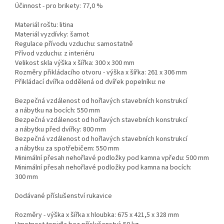
Účinnost - pro brikety: 77,0 %
Materiál roštu: litina
Materiál vyzdívky: šamot
Regulace přívodu vzduchu: samostatně
Přívod vzduchu: z interiéru
Velikost skla výška x šířka: 300 x 300 mm
Rozměry přikládacího otvoru - výška x šířka: 261 x 306 mm
Přikládací dvířka oddělená od dvířek popelníku: ne
Bezpečná vzdálenost od hořlavých stavebních konstrukcí
a nábytku na bocích: 550 mm
Bezpečná vzdálenost od hořlavých stavebních konstrukcí
a nábytku před dvířky: 800 mm
Bezpečná vzdálenost od hořlavých stavebních konstrukcí
a nábytku za spotřebičem: 550 mm
Minimální přesah nehořlavé podložky pod kamna vpředu: 500 mm
Minimální přesah nehořlavé podložky pod kamna na bocích:
300 mm
Dodávané příslušenství rukavice
Rozměry - výška x šířka x hloubka: 675 x 421,5 x 328 mm