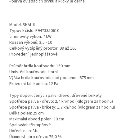
- barva ovládacích prvků a kličky je černá
Model: SKAL II
Typové číslo: F9473350610
Jmenovitý výkon: 7 kW
Rozsah výkonů: 3,5 - 10
Celkový vytápěný prostor: 98 až 165
Provedení: jednoplášťové
Průměr hrdla kouřovodu: 150 mm
Umístění kouřovodu: horní
Výška hrdla kouřovodu nad podlahou: 675 mm
Provozní tah komína: 12 Pa
Typy doporučených paliv: dřevo, dřevěné brikety
Spotřeba paliva - dřevo: 2,4 kh/hod (Kilogram za hodinu)
Spotřeba paliva - brikety: 1,7 kh/hod (Kilogram za hodinu)
Délka polen: 25 cm
Maximální obvod polen: 30 cm
Spalování: třístupňové
Hoření: na roštu
Účinnost - pro dřevo: 79,0 %