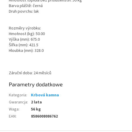
Hmotnost topidla bez příslušenství: 50 kg
Barva pláště: černá
Druh povrchu: lak
Rozměry výrobku:
Hmotnost (kg): 50.00
Výška (mm): 675.0
Šířka (mm): 421.5
Hloubka (mm): 328.0
Záruční doba: 24 měsíců
Parametry dodatkowe
Kategoria
:
Krbová kamna
Gwarancja
:
2 lata
Waga
:
56 kg
EAN
:
8586008086762