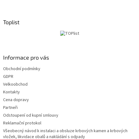
S
t
o
p
Toplist
k
a
Informace pro vás
Obchodní podmínky
GDPR
Velkoobchod
Kontakty
Cena dopravy
Partneři
Odstoupení od kupní smlouvy
Reklamační protokol
Všeobecný návod k instalaci a obsluze krbových kamen a krbových
vložek, likvidace obalů a nakládání s odpady