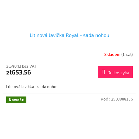
Litinová lavička Royal - sada nohou
Skladem
(1 szt)
zł540,13 bez VAT
zł653,56
Do koszyka
Litinová lavička - sada nohou
Kod :
2508888136
Nowość