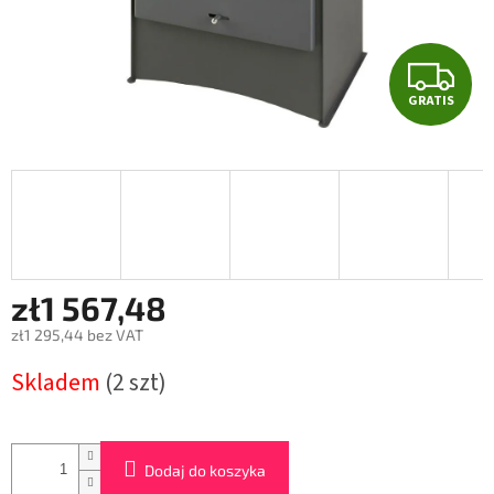
G
GRATIS
R
A
T
I
S
zł1 567,48
zł1 295,44 bez VAT
Cena
Skladem
(2 szt)
jednostkowa:
Dodaj do koszyka