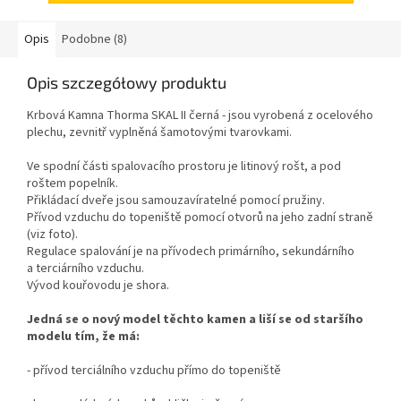
Opis
Podobne (8)
Opis szczegółowy produktu
Krbová Kamna Thorma SKAL II černá - jsou vyrobená z ocelového
plechu, zevnitř vyplněná šamotovými tvarovkami.
Ve spodní části spalovacího prostoru je litinový rošt, a pod
roštem popelník.
Přikládací dveře jsou samouzavíratelné pomocí pružiny.
Přívod vzduchu do topeniště pomocí otvorů na jeho zadní straně
(viz foto).
Regulace spalování je na přívodech primárního, sekundárního
a terciárního vzduchu.
Vývod kouřovodu je shora.
Jedná se o nový model těchto kamen a liší se od staršího
modelu tím, že má:
- přívod terciálního vzduchu přímo do topeniště