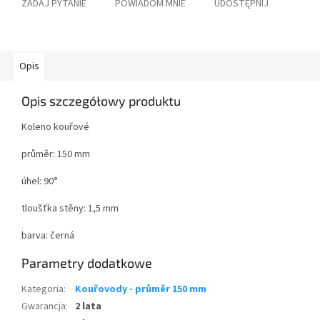
ZADAJ PYTANIE
POWIADOM MNIE
UDOSTĘPNIJ
Opis
Opis szczegółowy produktu
Koleno kouřové
průměr: 150 mm
úhel: 90°
tloušťka stěny: 1,5 mm
barva: černá
Parametry dodatkowe
Kategoria
:
Kouřovody - průměr 150 mm
Gwarancja
:
2 lata