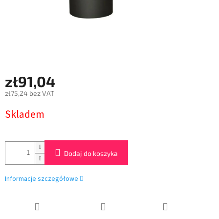
zł91,04
zł75,24 bez VAT
Cena
Skladem
jednostkowa:
Dodaj do koszyka
Informacje szczegółowe