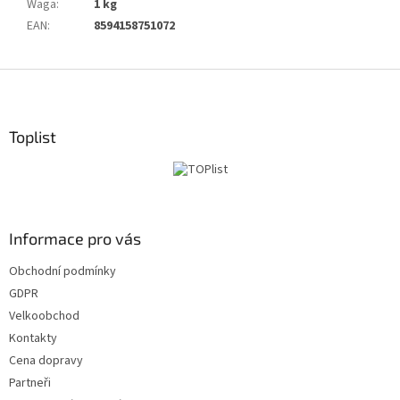
Waga
:
1 kg
EAN
:
8594158751072
S
t
o
p
Toplist
k
a
Informace pro vás
Obchodní podmínky
GDPR
Velkoobchod
Kontakty
Cena dopravy
Partneři