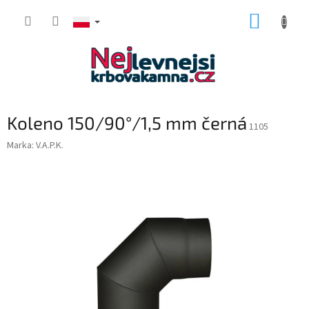
Przejść
KOSZY
do
treści
Koleno 150/90°/1,5 mm černá
1105
Marka:
V.A.P.K.