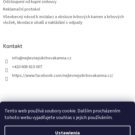
Odstoupení od kupní smlouvy
Reklamační protokol
Všeobecný návod k instalaci a obsluze krbových kamen a krbových
vložek, likvidace obalů a nakládání s odpady
Kontakt
info
@
nejlevnejsikrbovakamna.cz
+420 608 610 007
https://www.facebook.com/nejlevnejsikrbovakamna.cz/
Tento web používá soubory cookie. Dalším procházením
tohoto webu vyjadřujete souhlas s jejich používáním.
Opracował Shoptet
Ustawienia