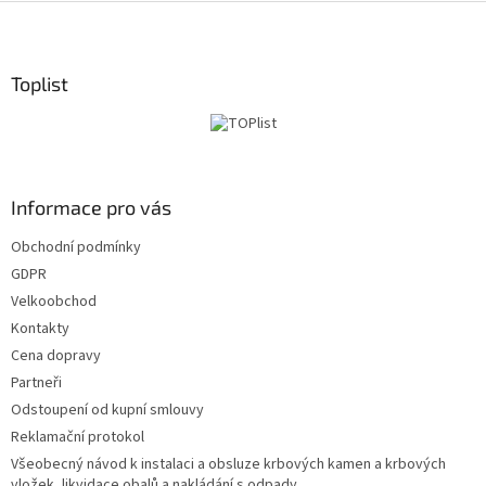
S
t
o
p
Toplist
k
a
Informace pro vás
Obchodní podmínky
GDPR
Velkoobchod
Kontakty
Cena dopravy
Partneři
Odstoupení od kupní smlouvy
Reklamační protokol
Všeobecný návod k instalaci a obsluze krbových kamen a krbových
vložek, likvidace obalů a nakládání s odpady