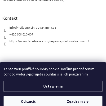
Kontakt
info
@
nejlevnejsikrbovakamna.cz
+420 608 610 007
https://www.facebook.com/nejlevnejsikrbovakamna.cz/
Tento web používá soubory cookie. Dalším procházením
tohoto webu vyjadřujete souhlas s jejich používáním.
Opracował Shoptet
Ustawienia
Copyright 2026
Nejlevnejsikrbovakamna.cz
. Wszystkie prawa
Odrzucić
Zgadzam się
zastrzeżone.
Edytuj ustawienia plików cookie