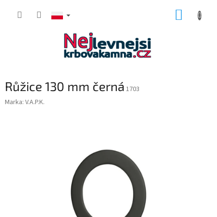
Przejść
KOSZY
do
treści
Růžice 130 mm černá
1703
Marka:
V.A.P.K.