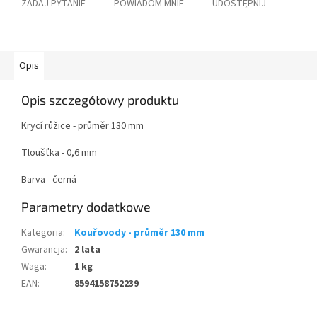
ZADAJ PYTANIE
POWIADOM MNIE
UDOSTĘPNIJ
Opis
Opis szczegółowy produktu
Krycí růžice - průměr 130 mm
Tloušťka - 0,6 mm
Barva - černá
Parametry dodatkowe
Kategoria
:
Kouřovody - průměr 130 mm
Gwarancja
:
2 lata
Waga
:
1 kg
EAN
:
8594158752239