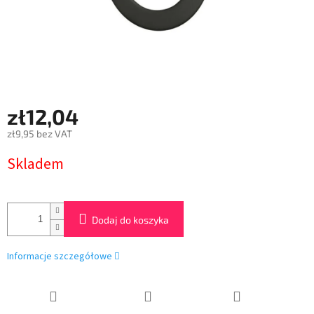
zł12,04
zł9,95 bez VAT
Cena
Skladem
jednostkowa:
Dodaj do koszyka
Informacje szczegółowe