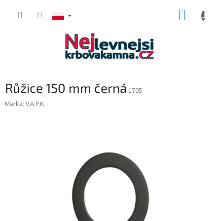
Przejść
KOSZY
do
treści
Růžice 150 mm černá
1705
Marka:
V.A.P.K.