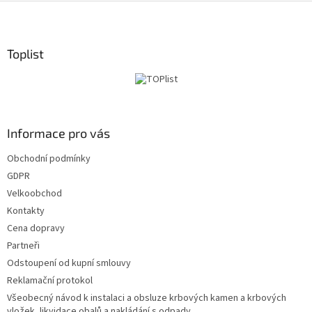
S
t
o
p
Toplist
k
a
Informace pro vás
Obchodní podmínky
GDPR
Velkoobchod
Kontakty
Cena dopravy
Partneři
Odstoupení od kupní smlouvy
Reklamační protokol
Všeobecný návod k instalaci a obsluze krbových kamen a krbových
vložek, likvidace obalů a nakládání s odpady