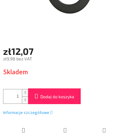
zł12,07
zł9,98 bez VAT
Cena
Skladem
jednostkowa:
Dodaj do koszyka
Informacje szczegółowe