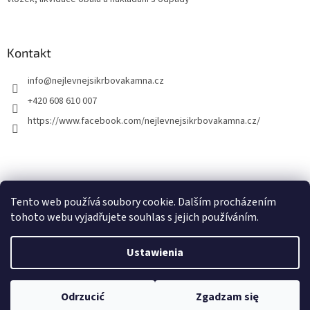
Kontakt
info
@
nejlevnejsikrbovakamna.cz
+420 608 610 007
https://www.facebook.com/nejlevnejsikrbovakamna.cz/
Tento web používá soubory cookie. Dalším procházením
tohoto webu vyjadřujete souhlas s jejich používáním.
Opracował Shoptet
Ustawienia
Copyright 2026
Nejlevnejsikrbovakamna.cz
. Wszystkie prawa
Odrzucić
Zgadzam się
zastrzeżone.
Edytuj ustawienia plików cookie