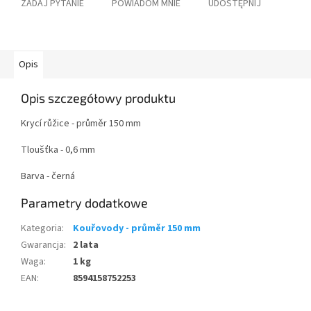
ZADAJ PYTANIE
POWIADOM MNIE
UDOSTĘPNIJ
Opis
Opis szczegółowy produktu
Krycí růžice - průměr 150 mm
Tloušťka - 0,6 mm
Barva - černá
Parametry dodatkowe
Kategoria
:
Kouřovody - průměr 150 mm
Gwarancja
:
2 lata
Waga
:
1 kg
EAN
:
8594158752253