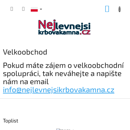
Przejść
KOSZY
do
treści
Velkoobchod
Pokud máte zájem o velkoobchodní
spolupráci, tak neváhejte a napište
nám na email
info@nejlevnejsikrbovakamna.cz
S
t
o
p
Toplist
k