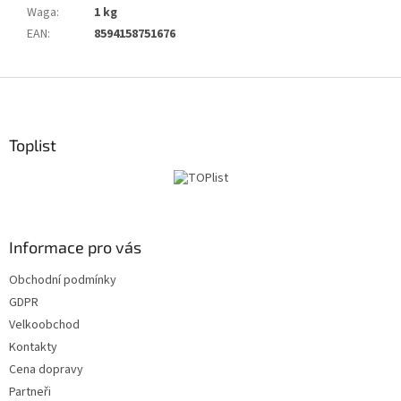
Waga
:
1 kg
EAN
:
8594158751676
S
t
o
p
Toplist
k
a
Informace pro vás
Obchodní podmínky
GDPR
Velkoobchod
Kontakty
Cena dopravy
Partneři