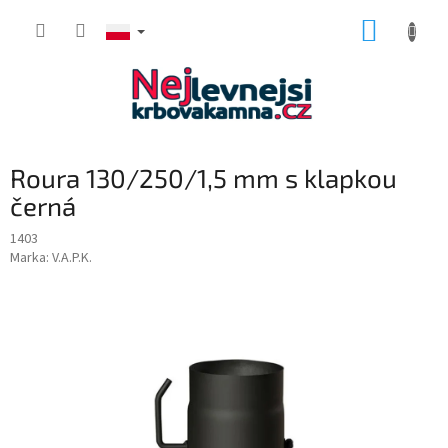
Przejść
KOSZY
do
treści
Roura 130/250/1,5 mm s klapkou
černá
1403
Marka:
V.A.P.K.