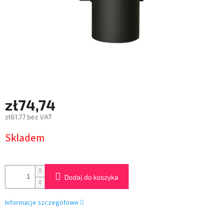
zł74,74
zł61,77 bez VAT
Cena
Skladem
jednostkowa:
Dodaj do koszyka
Informacje szczegółowe