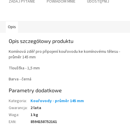
ZADAJ PYTANIE
POWIADOM MNIE
UDOSTĘPNIJ
Opis
Opis szczegółowy produktu
Komínová zděř pro připojení kouřovodu ke komínovému tělesu -
průměr 145 mm
Tloušťka - 1,5 mm
Barva - černá
Parametry dodatkowe
Kategoria
:
Kouřovody - průměr 145 mm
Gwarancja
:
2 lata
Waga
:
1 kg
EAN
:
8594158752161