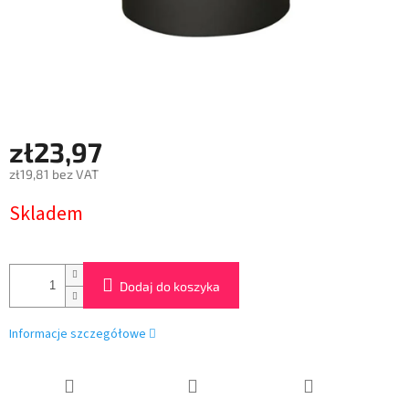
zł23,97
zł19,81 bez VAT
Cena
Skladem
jednostkowa:
Dodaj do koszyka
Informacje szczegółowe