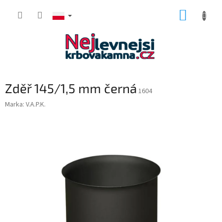
Przejść
KOSZY
do
treści
Zděř 145/1,5 mm černá
1604
Marka:
V.A.P.K.