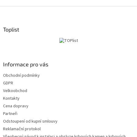
S
t
o
p
Toplist
k
a
Informace pro vás
Obchodní podmínky
GDPR
Velkoobchod
Kontakty
Cena dopravy
Partneři
Odstoupení od kupní smlouvy
Reklamační protokol
Všeobecný návod k instalaci a obsluze krbových kamen a krbových