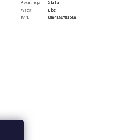
Gwarancja
:
2 lata
Waga
:
1 kg
EAN
:
8594158751089