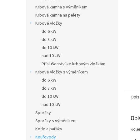
Krbová kamna s výměníkem
Krbová kamna na pelety
Krbové vložky
do 6 kW
do 8 kW
do 10 kW
nad 10 kW
Příslušenství ke krbovým vložkám
Krbové vložky s výměníkem
do 6 kW
do 8 kW
do 10 kW
Opis
nad 10 kW
Sporáky
Opi
Sporáky s výměníkem
Kotle a pařáky
Kole
Kouřovody