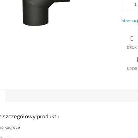
Informac
DRUK
UDOS
s szczegółowy produktu
no kouřové