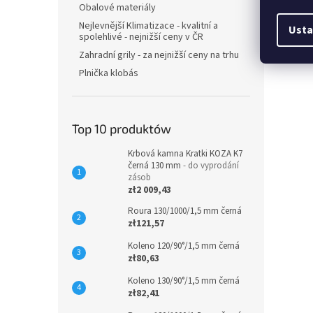
Obalové materiály
Nejlevnější Klimatizace - kvalitní a
Usta
spolehlivé - nejnižší ceny v ČR
Zahradní grily - za nejnižší ceny na trhu
Plnička klobás
Top 10 produktów
Krbová kamna Kratki KOZA K7
černá 130 mm
- do vyprodání
zásob
zł2 009,43
Roura 130/1000/1,5 mm černá
zł121,57
Koleno 120/90°/1,5 mm černá
zł80,63
Koleno 130/90°/1,5 mm černá
zł82,41