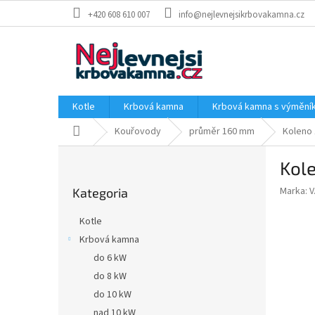
Przejść
+420 608 610 007
info@nejlevnejsikrbovakamna.cz
do
treści
Kotle
Krbová kamna
Krbová kamna s výměn
Home
Kouřovody
průměr 160 mm
Koleno 
P
Kol
a
Pominąć
s
Marka:
V
Kategoria
kategorie
e
k
Kotle
b
Krbová kamna
o
do 6 kW
c
z
do 8 kW
n
do 10 kW
y
nad 10 kW