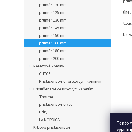
prům
průměr 120 mm
úhel:
průměr 125 mm
průměr 130 mm
tlou
průměr 145 mm
barv
průměr 150 mm
průměr 160 mm
průměr 180 mm
průměr 200 mm
Nerezové komíny
CHECZ
Příslušenství k nerezovým komínům
Příslušenství ke krbovým kamnům
Thorma
příslušenství kratki
Prity
LA NORDICA
Tento 
Krbové příslušenství
vyjadřu