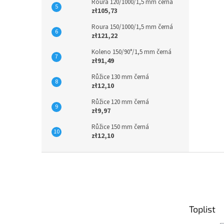
Roura 120/1000/1,5 mm černá
zł105,73
Roura 150/1000/1,5 mm černá
zł121,22
Koleno 150/90°/1,5 mm černá
zł91,49
Růžice 130 mm černá
zł12,10
Růžice 120 mm černá
zł9,97
Růžice 150 mm černá
zł12,10
S
t
o
p
k
Toplist
a