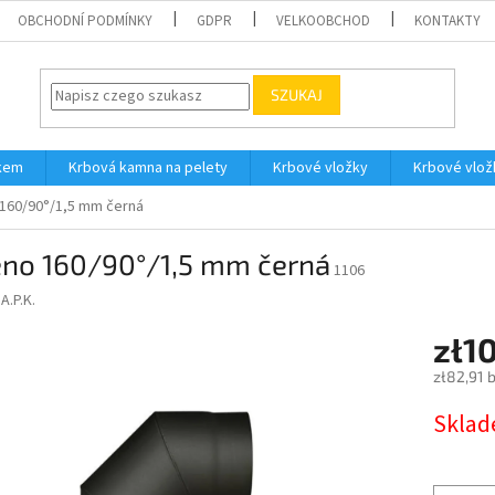
OBCHODNÍ PODMÍNKY
GDPR
VELKOOBCHOD
KONTAKTY
SZUKAJ
íkem
Krbová kamna na pelety
Krbové vložky
Krbové vlož
160/90°/1,5 mm černá
eno 160/90°/1,5 mm černá
1106
.A.P.K.
zł1
zł82,91 
Cena
Skla
jednostk