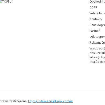
Obchodní 
GDPR
Velkoobch
Kontakty
Cena dopr
Partneři
Odstoupení
Reklamační
Všeobecný 
obsluze k
krbových v
obalů a na
 prawa zastrzeżone.
Edytuj ustawienia plików cookie