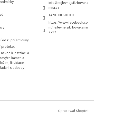
podmínky
info
@
nejlevnejsikrbovaka
mna.cz
od
+420 608 610 007
https://www.facebook.co
avy
m/nejlevnejsikrbovakamn
a.cz/
 od kupní smlouvy
 protokol
návod k instalaci a
rbových kamen a
ložek, likvidace
kládání s odpady
Opracował Shoptet