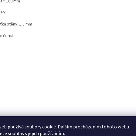
ěr: 160 mm
 90°
šťka stěny: 1,5 mm
a: černá
web používá soubory cookie. Dalším procházením tohoto webu
jete souhlas s jejich používáním.