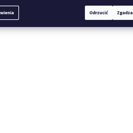
wienia
Odrzucić
Zgadza