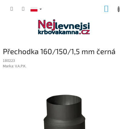
Przejść
KOSZY
do
treści
Přechodka 160/150/1,5 mm černá
180223
Marka:
V.A.P.K.