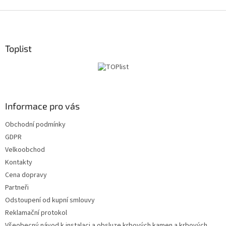
S
t
o
p
Toplist
k
a
Informace pro vás
Obchodní podmínky
GDPR
Velkoobchod
Kontakty
Cena dopravy
Partneři
Odstoupení od kupní smlouvy
Reklamační protokol
Všeobecný návod k instalaci a obsluze krbových kamen a krbových