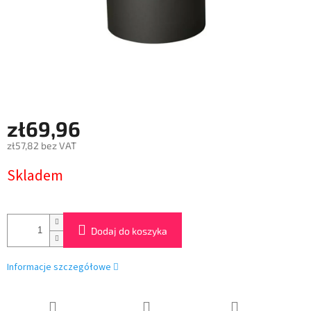
zł69,96
zł57,82 bez VAT
Cena
Skladem
jednostkowa:
Dodaj do koszyka
Informacje szczegółowe