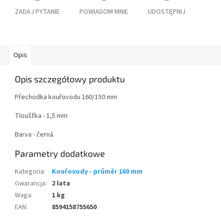
ZADAJ PYTANIE
POWIADOM MNIE
UDOSTĘPNIJ
Opis
Opis szczegółowy produktu
Přechodka kouřovodu 160/150 mm
Tloušťka - 1,5 mm
Barva - černá
Parametry dodatkowe
Kategoria
:
Kouřovody - průměr 160 mm
Gwarancja
:
2 lata
Waga
:
1 kg
EAN
:
8594158755650