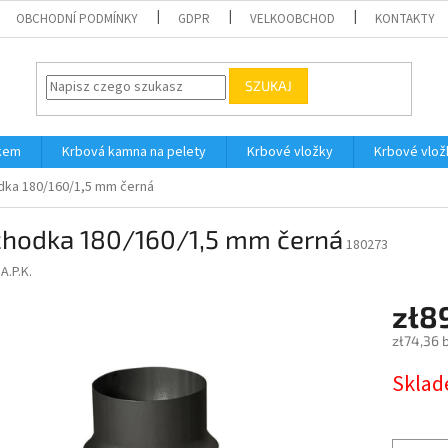
OBCHODNÍ PODMÍNKY
GDPR
VELKOOBCHOD
KONTAKTY
SZUKAJ
íkem
Krbová kamna na pelety
Krbové vložky
Krbové vlož
dka 180/160/1,5 mm černá
chodka 180/160/1,5 mm černá
180273
.A.P.K.
zł8
zł74,36 
Cena
Skla
jednostk