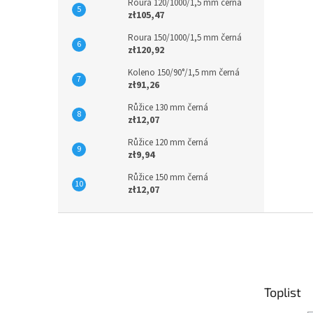
Roura 120/1000/1,5 mm černá
zł105,47
Roura 150/1000/1,5 mm černá
zł120,92
Koleno 150/90°/1,5 mm černá
zł91,26
Růžice 130 mm černá
zł12,07
Růžice 120 mm černá
zł9,94
Růžice 150 mm černá
zł12,07
S
t
o
p
k
Toplist
a