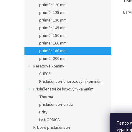
Tlou
průměr 120 mm
Barva
průměr 125 mm
průměr 130 mm
průměr 145 mm
průměr 150 mm
průměr 160 mm
průměr 180 mm
průměr 200 mm
Nerezové komíny
CHECZ
Příslušenství k nerezovým komínům
Příslušenství ke krbovým kamnům
Thorma
příslušenství kratki
Prity
LA NORDICA
Tento 
Krbové příslušenství
vyjadřu