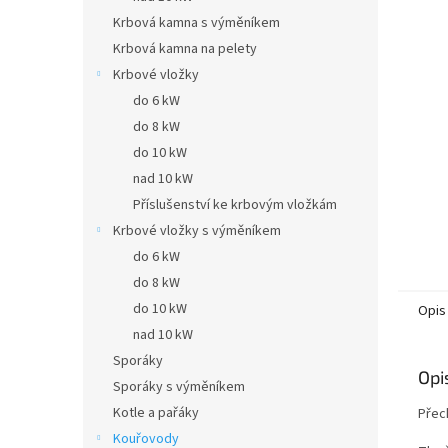
Krbová kamna s výměníkem
Krbová kamna na pelety
Krbové vložky
do 6 kW
do 8 kW
do 10 kW
nad 10 kW
Příslušenství ke krbovým vložkám
Krbové vložky s výměníkem
do 6 kW
do 8 kW
do 10 kW
Opis
nad 10 kW
Sporáky
Opi
Sporáky s výměníkem
Kotle a pařáky
Přec
Kouřovody