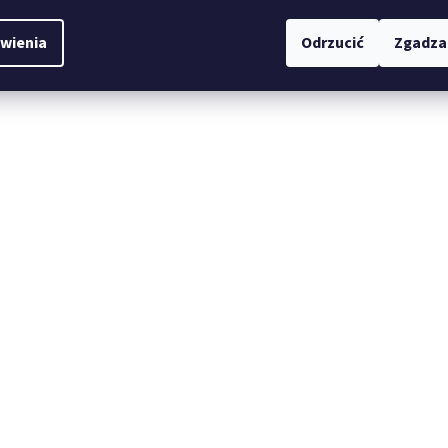
wienia
Odrzucić
Zgadza