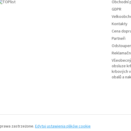
Obchodní 
GDPR
Velkoobch
Kontakty
Cena dopr
Partneři
Odstoupení
Reklamační
Všeobecný 
obsluze k
krbových v
obalů a na
 prawa zastrzeżone.
Edytuj ustawienia plików cookie