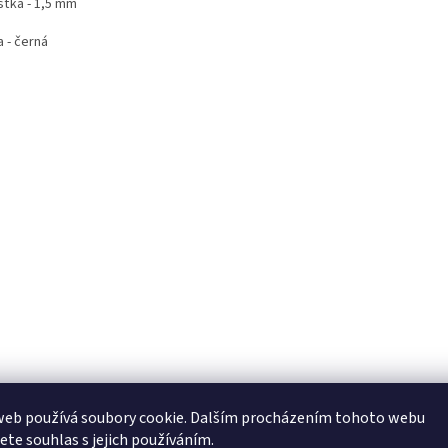
šťka - 1,5 mm
 - černá
web používá soubory cookie. Dalším procházením tohoto webu
jete souhlas s jejich používáním.