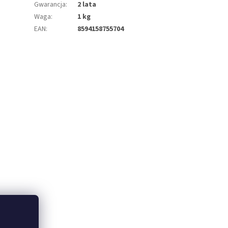
Gwarancja
:
2 lata
Waga
:
1 kg
EAN
:
8594158755704