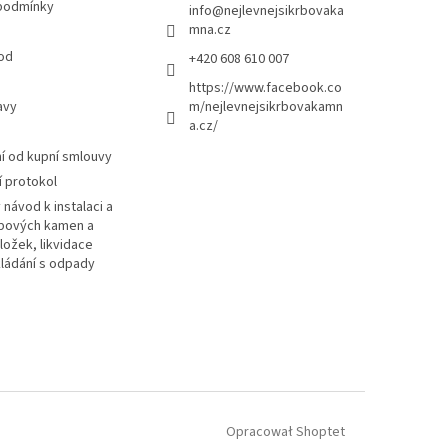
podmínky
info
@
nejlevnejsikrbovaka
mna.cz
od
+420 608 610 007
https://www.facebook.co
avy
m/nejlevnejsikrbovakamn
a.cz/
 od kupní smlouvy
 protokol
návod k instalaci a
rbových kamen a
ložek, likvidace
kládání s odpady
Opracował Shoptet