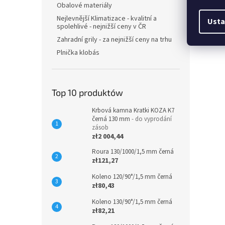
Obalové materiály
Nejlevnější Klimatizace - kvalitní a
Usta
spolehlivé - nejnižší ceny v ČR
Zahradní grily - za nejnižší ceny na trhu
Plnička klobás
Top 10 produktów
Krbová kamna Kratki KOZA K7
černá 130 mm
- do vyprodání
zásob
zł2 004,44
Roura 130/1000/1,5 mm černá
zł121,27
Koleno 120/90°/1,5 mm černá
zł80,43
Koleno 130/90°/1,5 mm černá
zł82,21