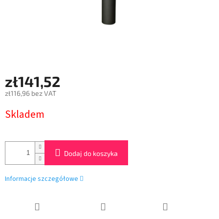
zł141,52
zł116,96 bez VAT
Cena
Skladem
jednostkowa:
Dodaj do koszyka
Informacje szczegółowe