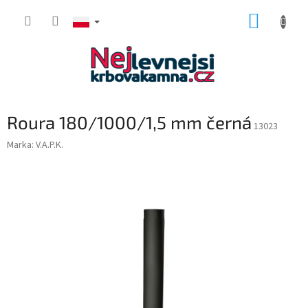
Przejść
KOSZY
do
treści
Roura 180/1000/1,5 mm černá
13023
Marka:
V.A.P.K.