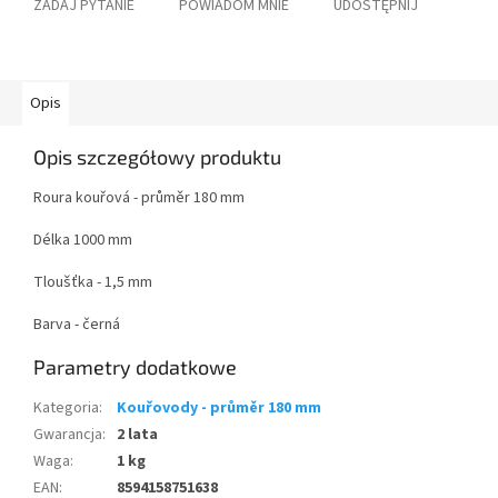
ZADAJ PYTANIE
POWIADOM MNIE
UDOSTĘPNIJ
Opis
Opis szczegółowy produktu
Roura kouřová - průměr 180 mm
Délka 1000 mm
Tloušťka - 1,5 mm
Barva - černá
Parametry dodatkowe
Kategoria
:
Kouřovody - průměr 180 mm
Gwarancja
:
2 lata
Waga
:
1 kg
EAN
:
8594158751638