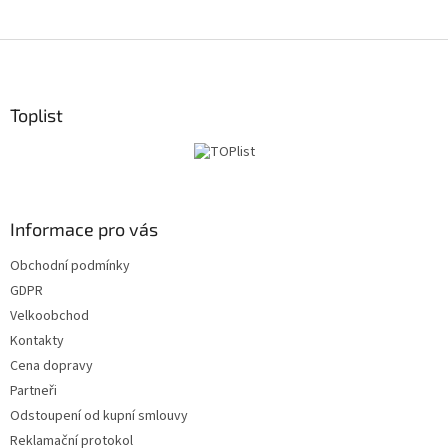
S
t
o
p
Toplist
k
a
Informace pro vás
Obchodní podmínky
GDPR
Velkoobchod
Kontakty
Cena dopravy
Partneři
Odstoupení od kupní smlouvy
Reklamační protokol