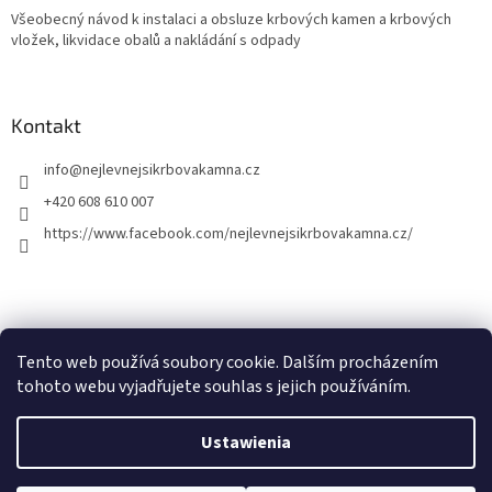
Všeobecný návod k instalaci a obsluze krbových kamen a krbových
vložek, likvidace obalů a nakládání s odpady
Kontakt
info
@
nejlevnejsikrbovakamna.cz
+420 608 610 007
https://www.facebook.com/nejlevnejsikrbovakamna.cz/
Tento web používá soubory cookie. Dalším procházením
tohoto webu vyjadřujete souhlas s jejich používáním.
Opracował Shoptet
Ustawienia