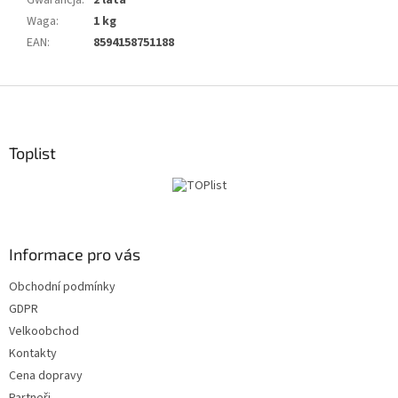
Gwarancja
:
2 lata
Waga
:
1 kg
EAN
:
8594158751188
S
t
o
p
Toplist
k
a
Informace pro vás
Obchodní podmínky
GDPR
Velkoobchod
Kontakty
Cena dopravy