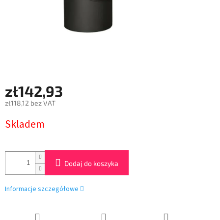
zł142,93
zł118,12 bez VAT
Cena
Skladem
jednostkowa:
Dodaj do koszyka
Informacje szczegółowe