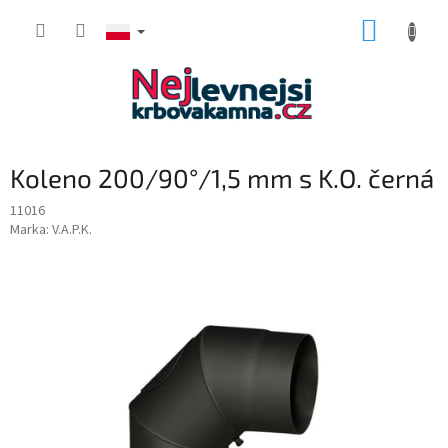
Przejść
KOSZY
do
treści
Koleno 200/90°/1,5 mm s K.O. černá
11016
Marka:
V.A.P.K.