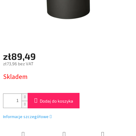
zł89,49
zł73,96 bez VAT
Cena
Skladem
jednostkowa:
Dodaj do koszyka
Informacje szczegółowe