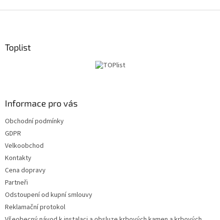
S
t
o
p
Toplist
k
a
Informace pro vás
Obchodní podmínky
GDPR
Velkoobchod
Kontakty
Cena dopravy
Partneři
Odstoupení od kupní smlouvy
Reklamační protokol
Všeobecný návod k instalaci a obsluze krbových kamen a krbových