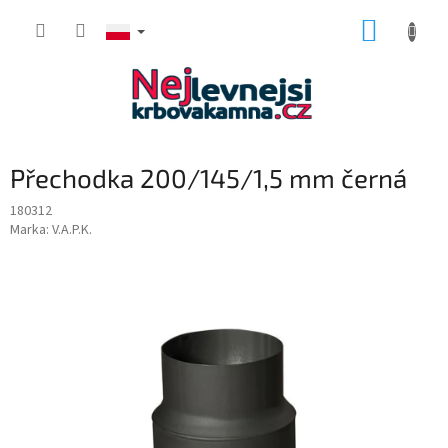
Przejść
KOSZY
do
treści
Přechodka 200/145/1,5 mm černá
180312
Marka:
V.A.P.K.