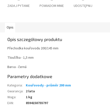
ZADAJ PYTANIE
POWIADOM MNIE
UDOSTĘPNIJ
Opis
Opis szczegółowy produktu
Přechodka kouřovodu 200/145 mm
Tloušťka - 1,5 mm
Barva - černá
Parametry dodatkowe
Kategoria
:
Kouřovody - průměr 200 mm
Gwarancja
:
2 lata
Waga
:
1 kg
EAN
:
8594158755797