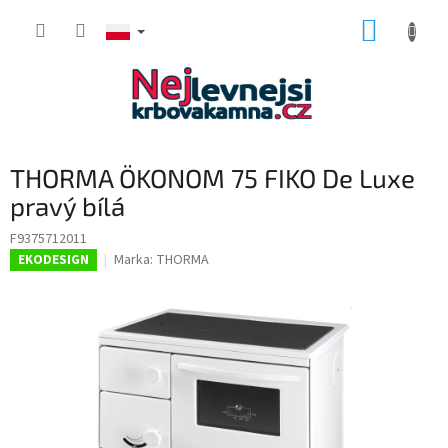
Przejść
KOSZY
do
treści
THORMA ÖKONOM 75 FIKO De Luxe
pravý bílá
F9375712011
Marka:
THORMA
EKODESIGN