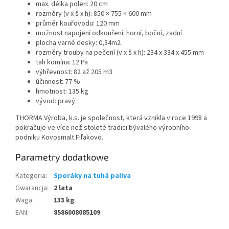
max. délka polen: 20 cm
rozměry (v x š x h): 850 × 755 × 600 mm
průměr kouřovodu: 120 mm
možnost napojení odkouření: horní, boční, zadní
plocha varné desky: 0,34m2
rozměry trouby na pečení (v x š x h): 234 x 334 x 455 mm
tah komína: 12 Pa
výhřevnost: 82 až 205 m3
účinnost: 77 %
hmotnost: 135 kg
vývod: pravý
THORMA Výroba, k.s. je společnost, která vznikla v roce 1998 a
pokračuje ve více než stoleté tradici bývalého výrobního
podniku Kovosmalt Fiľakovo.
Parametry dodatkowe
Kategoria
:
Sporáky na tuhá paliva
Gwarancja
:
2 lata
Waga
:
133 kg
EAN
:
8586008085109