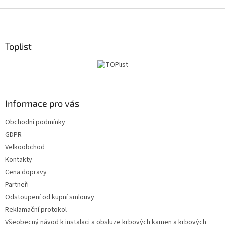
S
t
o
p
Toplist
k
a
Informace pro vás
Obchodní podmínky
GDPR
Velkoobchod
Kontakty
Cena dopravy
Partneři
Odstoupení od kupní smlouvy
Reklamační protokol
Všeobecný návod k instalaci a obsluze krbových kamen a krbových