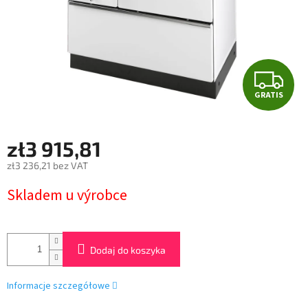
G
GRATIS
R
A
zł3 915,81
T
zł3 236,21 bez VAT
Cena
I
Skladem u výrobce
jednostkowa:
S
Dodaj do koszyka
Informacje szczegółowe