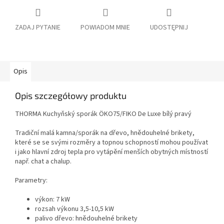
ZADAJ PYTANIE
POWIADOM MNIE
UDOSTĘPNIJ
Opis
Opis szczegółowy produktu
THORMA Kuchyňský sporák ÖKO75/FIKO De Luxe bílý pravý
Tradiční malá kamna/sporák na dřevo, hnědouhelné brikety,
které se se svými rozměry a topnou schopností mohou používat
i jako hlavní zdroj tepla pro vytápění menších obytných místností
např. chat a chalup.
Parametry:
výkon: 7 kW
rozsah výkonu 3,5-10,5 kW
palivo dřevo: hnědouhelné brikety