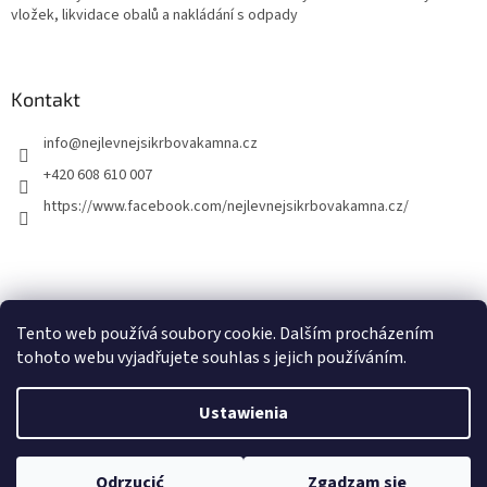
vložek, likvidace obalů a nakládání s odpady
Kontakt
info
@
nejlevnejsikrbovakamna.cz
+420 608 610 007
https://www.facebook.com/nejlevnejsikrbovakamna.cz/
Tento web používá soubory cookie. Dalším procházením
tohoto webu vyjadřujete souhlas s jejich používáním.
Opracował Shoptet
Ustawienia
Copyright 2026
Nejlevnejsikrbovakamna.cz
. Wszystkie prawa
Odrzucić
Zgadzam się
zastrzeżone.
Edytuj ustawienia plików cookie