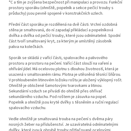
°C a tím je zvýšena bezpečnost při manipulaci a provozu. Funkční
prostory sporáku (ohniště, popelník a sekce pečící trouby s
průduchy) jsou pevně spojené v konstrukčních uzlech.
Přední část sporáku je rozdělená na dvě části. Vrchní ozdobná
stěna je smaltovaná, do ní zapadají přikládací a popelníková
dvířka a dvířka od pečící trouby, které jsou odnímatelné. Spodní
část tvoří smaltovaný kryt, za kterým je umístěný zásobník
paliva na kolečkách.
Sporák se skládá z vařící části, spalovacího a palivového
prostoru a prostoru na pečení. Vařící část slouží na vaření a
ohřívání jídel. Má ocelovou plotnu s dlouhou životností, která je
usazená v smaltovaném rámu. Plotna je utěsněná těsnící šňůrou.
V prohloubeném litinovém ložisku roštu je uložený výklopný rošt.
Ohniště je obložené šamotovými tvarovkami a litinou.
Sekundární vzduch se přivádí do ohniště přes ohřívač
sekundárního vzduchu. Pod roštem je zásuvka na popel.
Popelník a ohniště jsou kryté dvířky s těsněním a ruční regulací
spalovacího vzduchu.
Vedle ohniště je smaltovaná trouba na pečení s dvěma páry
nosných žeber na příslušenství. Je uzavíratelná odnímatelnými
dvířky, které jsou k obrubě trouby přitlačované ocelovými