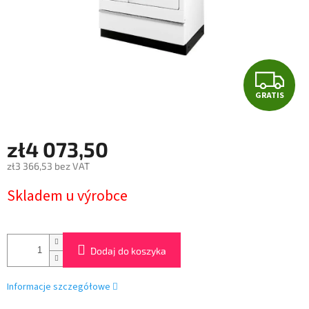
G
GRATIS
R
A
zł4 073,50
T
zł3 366,53 bez VAT
Cena
I
Skladem u výrobce
jednostkowa:
S
Dodaj do koszyka
Informacje szczegółowe