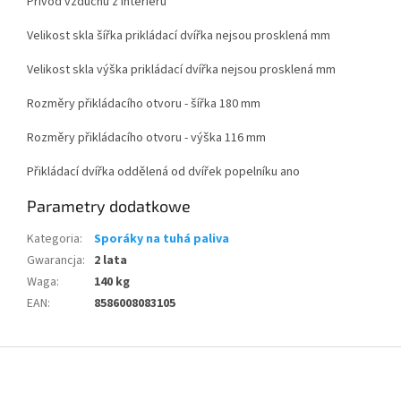
Přívod vzduchu z interiéru
Velikost skla šířka prikládací dvířka nejsou prosklená mm
Velikost skla výška prikládací dvířka nejsou prosklená mm
Rozměry přikládacího otvoru - šířka 180 mm
Rozměry přikládacího otvoru - výška 116 mm
Přikládací dvířka oddělená od dvířek popelníku ano
Parametry dodatkowe
Kategoria
:
Sporáky na tuhá paliva
Gwarancja
:
2 lata
Waga
:
140 kg
EAN
:
8586008083105
S
t
o