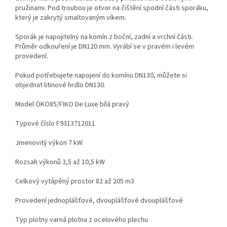
pružinami. Pod troubou je otvor na čištění spodní části sporáku,
který je zakrytý smaltovaným víkem.
Sporák je napojitelný na komín z boční, zadní a vrchní části.
Průměr odkouření je DN120 mm. Vyrábí se v pravém i levém
provedení.
Pokud potřebujete napojení do komínu DN130, můžete si
objednat litinové hrdlo DN130.
Model ÖKO85/FIKO De Luxe bílá pravý
Typové číslo F9313712011
Jmenovitý výkon 7 kW
Rozsah výkonů 3,5 až 10,5 kW
Celkový vytápěný prostor 82 až 205 m3
Provedení jednoplášťové, dvouplášťové dvouplášťové
Typ plotny varná plotna z ocelového plechu