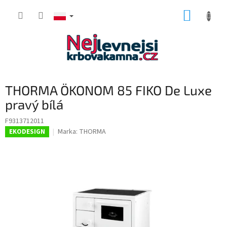
Przejść
KOSZY
do
treści
THORMA ÖKONOM 85 FIKO De Luxe
pravý bílá
F9313712011
Marka:
THORMA
EKODESIGN