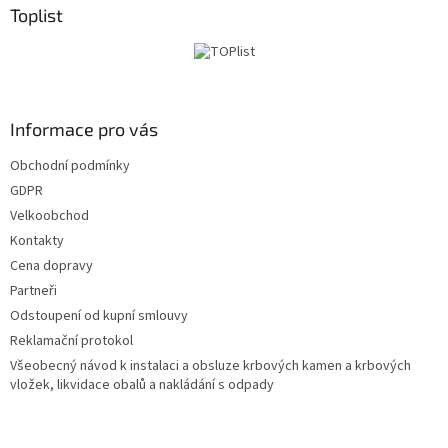
p
Toplist
k
a
Informace pro vás
Obchodní podmínky
GDPR
Velkoobchod
Kontakty
Cena dopravy
Partneři
Odstoupení od kupní smlouvy
Reklamační protokol
Všeobecný návod k instalaci a obsluze krbových kamen a krbových
vložek, likvidace obalů a nakládání s odpady