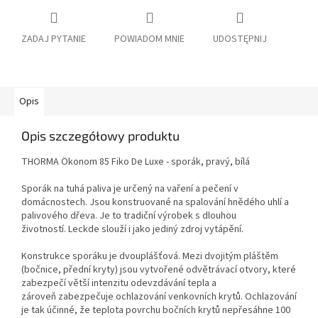
ZADAJ PYTANIE
POWIADOM MNIE
UDOSTĘPNIJ
Opis
Opis szczegółowy produktu
THORMA Ökonom 85 Fiko De Luxe - sporák, pravý, bílá
Sporák na tuhá paliva je určený na vaření a pečení v
domácnostech. Jsou konstruované na spalování hnědého uhlí a
palivového dřeva. Je to tradiční výrobek s dlouhou
životností. Leckde slouží i jako jediný zdroj vytápění.
Konstrukce sporáku je dvouplášťová. Mezi dvojitým pláštěm
(bočnice, přední kryty) jsou vytvořené odvětrávací otvory, které
zabezpečí větší intenzitu odevzdávání tepla a
zároveň zabezpečuje ochlazování venkovních krytů. Ochlazování
je tak účinné, že teplota povrchu bočních krytů nepřesáhne 100