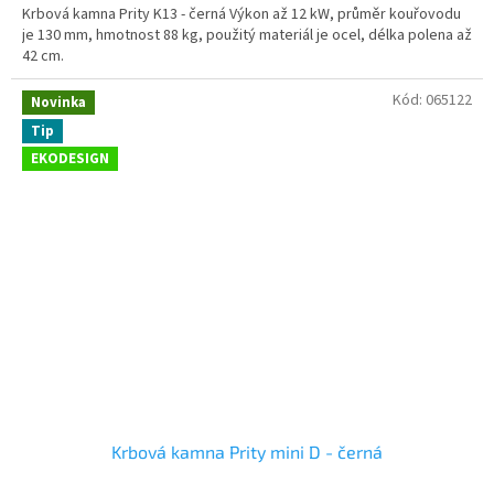
Krbová kamna Prity K13 - černá Výkon až 12 kW, průměr kouřovodu
je 130 mm, hmotnost 88 kg, použitý materiál je ocel, délka polena až
42 cm.
Kód:
065122
Novinka
Tip
EKODESIGN
Krbová kamna Prity mini D - černá