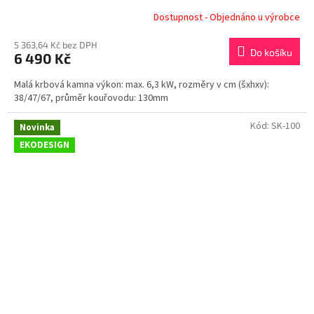
Dostupnost - Objednáno u výrobce
5 363,64 Kč bez DPH
Do košíku
6 490 Kč
Malá krbová kamna výkon: max. 6,3 kW, rozměry v cm (šxhxv):
38/47/67, průměr kouřovodu: 130mm
Kód:
SK-100
Novinka
EKODESIGN