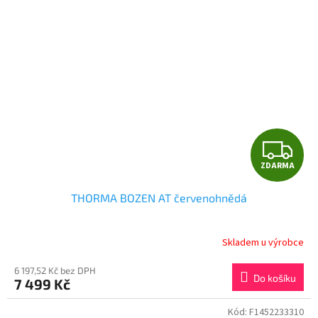
Z
ZDARMA
D
THORMA BOZEN AT červenohnědá
A
R
Skladem u výrobce
M
6 197,52 Kč bez DPH
Do košíku
7 499 Kč
A
Kód:
F1452233310