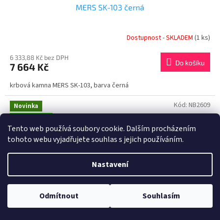
MERS SK-103 černá
Dostupnost - SKLADEM
(1 ks)
6 333,88 Kč bez DPH
Do košíku
7 664 Kč
krbová kamna MERS SK-103, barva černá
Kód:
NB2609
Novinka
EKODESIGN
Tento web používá soubory cookie. Dalším procházením
tohoto webu vyjadřujete souhlas s jejich používáním.
Nastavení
Odmítnout
Souhlasím