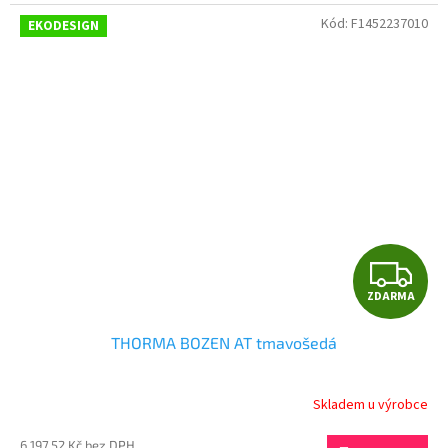
A
Kód:
F1452237010
EKODESIGN
Z
ZDARMA
D
THORMA BOZEN AT tmavošedá
A
R
Skladem u výrobce
M
6 197,52 Kč bez DPH