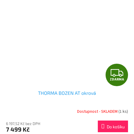
Z
ZDARMA
D
THORMA BOZEN AT okrová
A
R
Dostupnost - SKLADEM
(1 ks)
M
6 197,52 Kč bez DPH
Do košíku
7 499 Kč