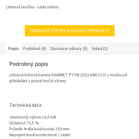
Litinová lavička - sada nohou
ZOBRAZIŤ VŠETKY SÚVISIACE PRODUKTY
Popis
Podobné (8)
Súvisiace súbory (5)
Videá (1)
Podrobný popis
Litinová krbová kamna
KAWMET P7 PB (10,5 kW) ECO s možností
přikládání z pravé boční strany
Technická data:
Jmenovitý výkon
10,5 kW
Účinnost
73,5 %
Průměr hrdla kouřovodu 1
50 mm
Napojení kouřovodu horní / zadní