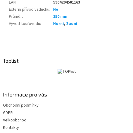
EAN
:
5904204501163
Externí přívod vzduchu
:
Ne
Průměr
:
150 mm
Vývod kouřovodu
:
Horní
,
Zadní
Z
á
p
ä
Toplist
t
i
e
Informace pro vás
Obchodní podmínky
GDPR
Velkoobchod
Kontakty