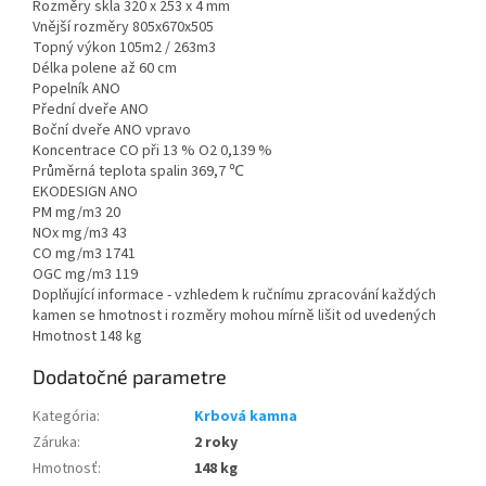
Rozměry skla
320 x 253 x 4 mm
Vnější rozměry
805x670x505
Topný výkon
105m2 / 263m3
Délka polene a
ž 60 cm
Popelník
ANO
Přední dveře AN
O
Boční dveře ANO vpravo
Koncentrace CO při 13 % O2
0,139 %
Průměrná teplota spalin 3
69,7 ℃
EKODESIGN
ANO
PM mg/m3 20
NOx mg/m3
43
CO mg/m3
1741
OGC mg/m3
119
Doplňující informace - v
zhledem k ručnímu zpracování každých
kamen se hmotnost i rozměry mohou mírně lišit od uvedených
Hmotnost 148 kg
Dodatočné parametre
Kategória
:
Krbová kamna
Záruka
:
2 roky
Hmotnosť
:
148 kg