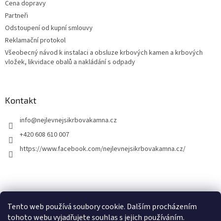
Cena dopravy
Partneři
Odstoupení od kupní smlouvy
Reklamační protokol
Všeobecný návod k instalaci a obsluze krbových kamen a krbových
vložek, likvidace obalů a nakládání s odpady
Kontakt
info
@
nejlevnejsikrbovakamna.cz
+420 608 610 007
https://www.facebook.com/nejlevnejsikrbovakamna.cz/
Tento web používá soubory cookie. Dalším procházením
tohoto webu vyjadřujete souhlas s jejich používáním.