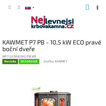
Prejsť
NÁKUP
na
obsah
KOŠÍK
KAWMET P7 PB - 10,5 kW ECO pravé
boční dveře
WP7-10-5KW EKO PB WR
Značka:
KAWMET
Novinka
EKODESIGN