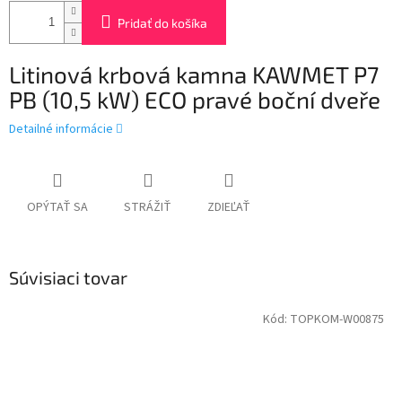
Pridať do košíka
Litinová krbová kamna
KAWMET P7
PB (10,5 kW) ECO pravé boční dveře
Detailné informácie
OPÝTAŤ SA
STRÁŽIŤ
ZDIEĽAŤ
Súvisiaci tovar
Kód:
TOPKOM-W00875