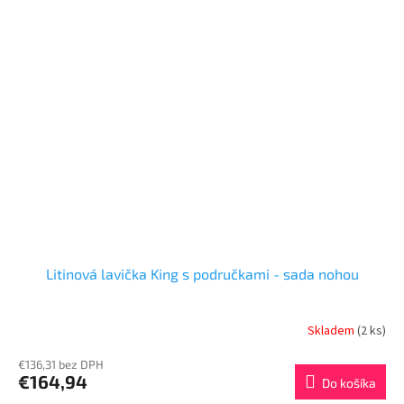
Litinová lavička King s područkami - sada nohou
Skladem
(2 ks)
€136,31 bez DPH
€164,94
Do košíka