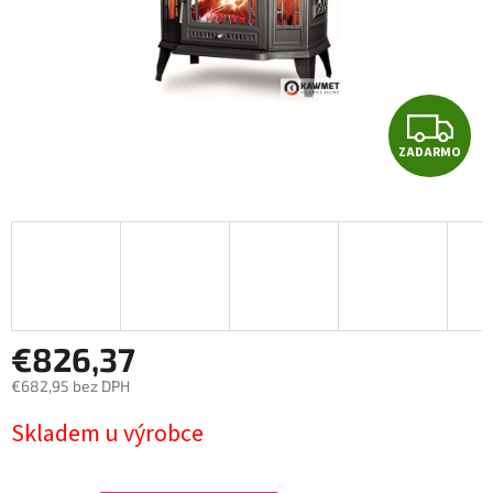
Z
ZADARMO
A
D
A
R
M
€826,37
€682,95 bez DPH
O
Jednotková
Skladem u výrobce
cena: