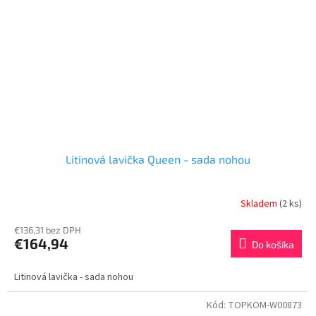
Litinová lavička Queen - sada nohou
Skladem
(2 ks)
€136,31 bez DPH
€164,94
Do košíka
Litinová lavička - sada nohou
Kód:
TOPKOM-W00873