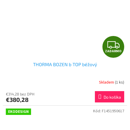
Z
ZADARMO
A
THORMA BOZEN b TOP béžový
D
A
Skladem
(1 ks)
R
€314,28 bez DPH
Do košíka
€380,28
M
Kód:
F1451950617
EKODESIGN
O