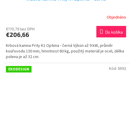
Objednáno
€170,79 bez DPH
Do košíka
€206,66
Krbová kamna Prity K1 Optima - černá Výkon až 9 kW, průměr
kouřovodu 130 mm, hmotnost 60 kg, použitý materiál je ocel, délka
polena je až 32 cm.
Kód:
8892
EKODESIGN