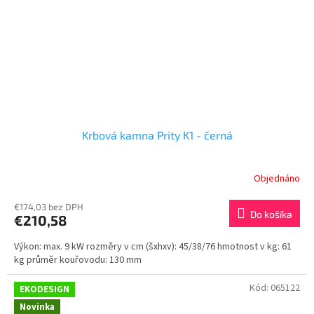
Krbová kamna Prity K1 - černá
Objednáno
€174,03 bez DPH
Do košíka
€210,58
Výkon: max. 9 kW rozměry v cm (šxhxv): 45/38/76 hmotnost v kg: 61
kg průměr kouřovodu: 130 mm
Kód:
065122
EKODESIGN
Novinka