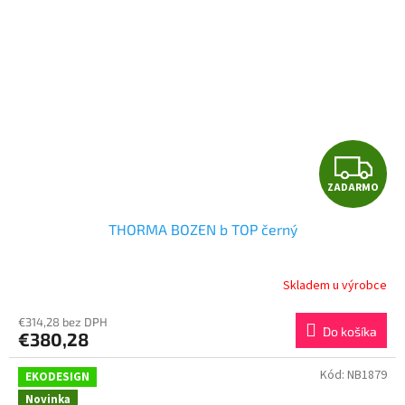
Z
ZADARMO
A
THORMA BOZEN b TOP černý
D
A
Skladem u výrobce
R
€314,28 bez DPH
Do košíka
€380,28
M
Kód:
NB1879
EKODESIGN
O
Novinka