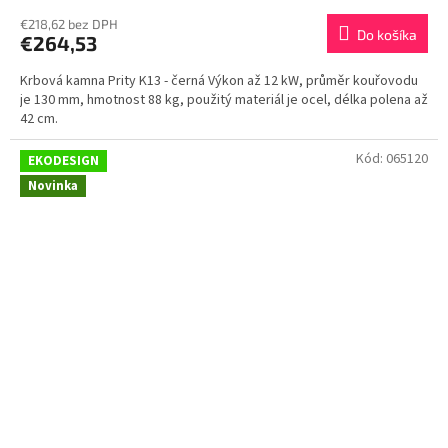
€218,62 bez DPH
Do košíka
€264,53
Krbová kamna Prity K13 - černá Výkon až 12 kW, průměr kouřovodu
je 130 mm, hmotnost 88 kg, použitý materiál je ocel, délka polena až
42 cm.
Kód:
065120
EKODESIGN
Novinka