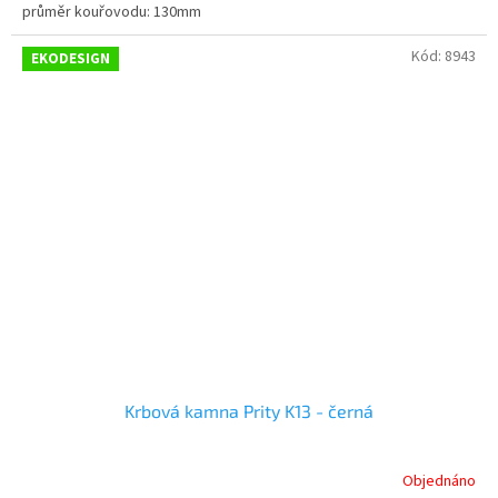
průměr kouřovodu: 130mm
Kód:
8943
EKODESIGN
Krbová kamna Prity K13 - černá
Objednáno