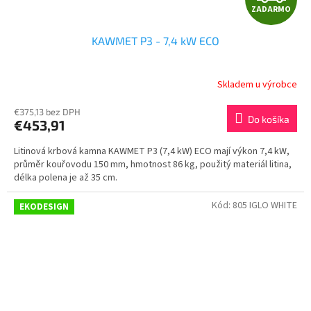
ZADARMO
A
KAWMET P3 - 7,4 kW ECO
D
A
Skladem u výrobce
R
€375,13 bez DPH
Do košíka
€453,91
M
Litinová krbová kamna KAWMET P3 (7,4 kW) ECO mají výkon 7,4 kW,
O
průměr kouřovodu 150 mm, hmotnost 86 kg, použitý materiál litina,
délka polena je až 35 cm.
Kód:
805 IGLO WHITE
EKODESIGN