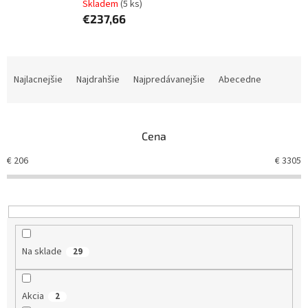
Skladem
(5 ks)
€237,66
R
a
Najlacnejšie
Najdrahšie
Najpredávanejšie
Abecedne
d
e
n
Cena
i
e
€
206
€
3305
p
r
o
d
u
k
Na sklade
29
t
o
v
Akcia
2