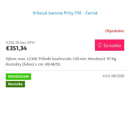
Krbová kamna Prity FM - černá
Objednáno
€290,36 bez DPH
Do košíka
€351,34
Výkon: max. 12 kW. Průměr kouřovodu: 130 mm. Hmotnost: 97 Kg.
Rozměry.(šxhxv) v cm: 49/46/93.
Kód:
NB2608
EKODESIGN
Novinka