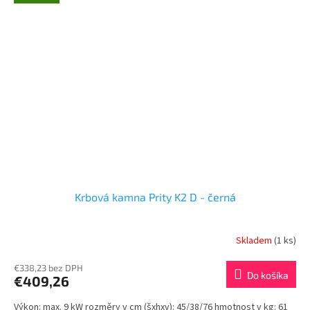
Krbová kamna Prity K2 D - černá
Skladem
(1 ks)
€338,23 bez DPH
Do košíka
€409,26
Výkon: max. 9 kW rozměry v cm (šxhxv): 45/38/76 hmotnost v kg: 61