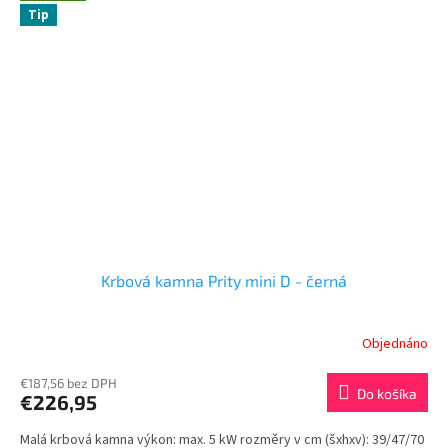
Tip
Krbová kamna Prity mini D - černá
Objednáno
€187,56 bez DPH
Do košíka
€226,95
Malá krbová kamna výkon: max. 5 kW rozměry v cm (šxhxv): 39/47/70