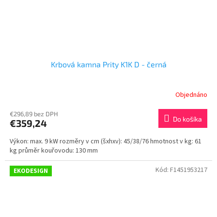
Krbová kamna Prity K1K D - černá
Objednáno
€296,89 bez DPH
Do košíka
€359,24
Výkon: max. 9 kW rozměry v cm (šxhxv): 45/38/76 hmotnost v kg: 61
kg průměr kouřovodu: 130 mm
Kód:
F1451953217
EKODESIGN