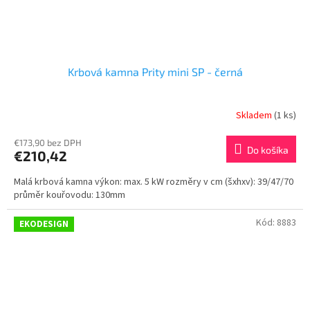
Krbová kamna Prity mini SP - černá
Skladem
(1 ks)
€173,90 bez DPH
Do košíka
€210,42
Malá krbová kamna výkon: max. 5 kW rozměry v cm (šxhxv): 39/47/70
průměr kouřovodu: 130mm
Kód:
8883
EKODESIGN