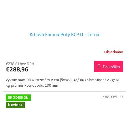
Krbová kamna Prity KCP D - černá
Objednáno
€238,81 bez DPH
Do košíka
€288,96
Výkon: max. 9 kW rozměry v cm (šxhxv): 45/38/76 hmotnost v kg: 61
kg průměr kouřovodu: 130 mm
Kód:
065123
EKODESIGN
Novinka