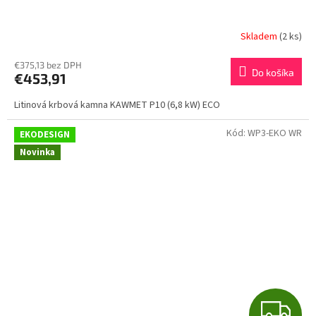
D
A
Skladem
(2 ks)
R
€375,13 bez DPH
Do košíka
€453,91
M
Litinová krbová kamna KAWMET P10 (6,8 kW) ECO
O
Kód:
WP3-EKO WR
EKODESIGN
Novinka
Z