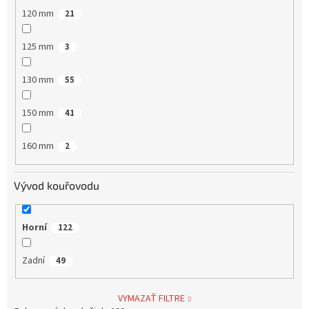
120 mm
21
125 mm
3
130 mm
55
150 mm
41
160 mm
2
Vývod kouřovodu
Horní
122
Zadní
49
VYMAZAŤ FILTRE