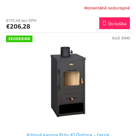
Momentálně nedostupné
€170,48 bez DPH
Do košíka
€206,28
Kód:
8940
EKODESIGN
Krbová kamna Prity K1 Optima - černá