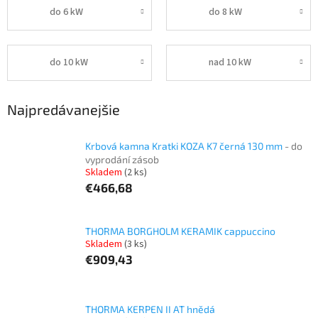
do 6 kW
do 8 kW
do 10 kW
nad 10 kW
Najpredávanejšie
Krbová kamna Kratki KOZA K7 černá 130 mm
- do
vyprodání zásob
Skladem
(2 ks)
€466,68
THORMA BORGHOLM KERAMIK cappuccino
Skladem
(3 ks)
€909,43
THORMA KERPEN II AT hnědá