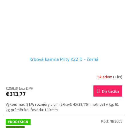
Krbová kamna Prity K22 D - černá
Skladem
(1 ks)
€259,31 bez DPH
Do košíka
€313,77
Výkon: max. 9 kW rozměry v cm (šxhxv): 45/38/76 hmotnost v kg: 61
kg průměr kouřovodu: 130 mm
Kód:
NB2609
EKODESIGN