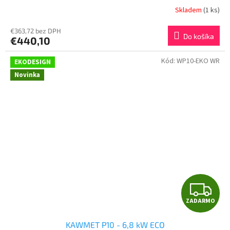
Skladem
(1 ks)
€363,72 bez DPH
Do košíka
€440,10
Kód:
WP10-EKO WR
EKODESIGN
Novinka
Z
ZADARMO
A
KAWMET P10 - 6,8 kW ECO