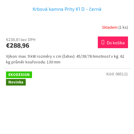
Krbová kamna Prity K1 D - černá
Skladem
(1 ks)
€238,81 bez DPH
Do košíka
€288,96
Výkon: max. 9 kW rozměry v cm (šxhxv): 45/38/76 hmotnost v kg: 61
kg průměr kouřovodu: 130 mm
Kód:
065121
EKODESIGN
Novinka