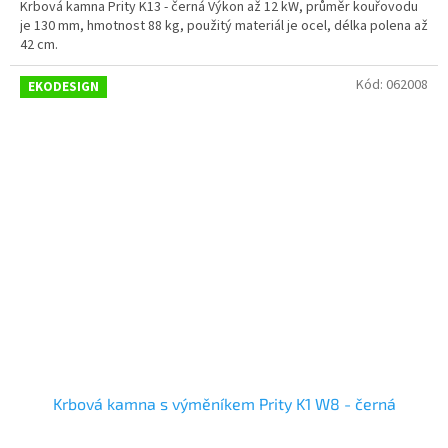
Krbová kamna Prity K13 - černá Výkon až 12 kW, průměr kouřovodu
je 130 mm, hmotnost 88 kg, použitý materiál je ocel, délka polena až
42 cm.
Kód:
062008
EKODESIGN
Krbová kamna s výměníkem Prity K1 W8 - černá