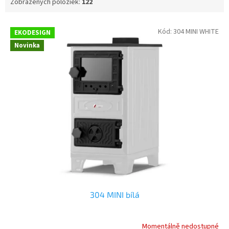
Zobrazených položiek:
122
V
Kód:
304 MINI WHITE
EKODESIGN
ý
Novinka
p
i
s
p
r
o
d
u
k
t
o
v
304 MINI bílá
Momentálně nedostupné