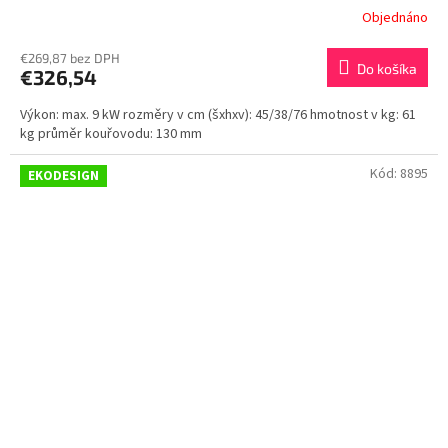
Objednáno
€269,87 bez DPH
Do košíka
€326,54
Výkon: max. 9 kW rozměry v cm (šxhxv): 45/38/76 hmotnost v kg: 61
kg průměr kouřovodu: 130 mm
Kód:
8895
EKODESIGN