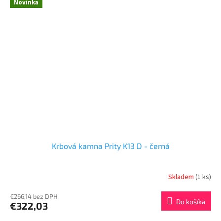
Novinka
Krbová kamna Prity K13 D - černá
Skladem
(1 ks)
€266,14 bez DPH
Do košíka
€322,03