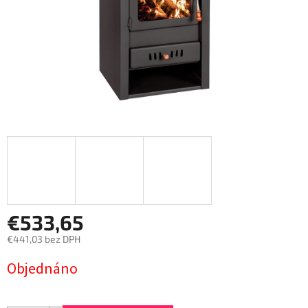
€533,65
€441,03 bez DPH
Jednotková
Objednáno
cena: