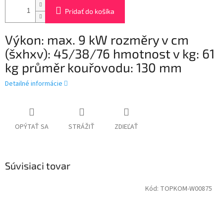
Pridať do košíka
Výkon: max. 9 kW rozměry v cm
(šxhxv): 45/38/76 hmotnost v kg: 61
kg průměr kouřovodu: 130 mm
Detailné informácie
OPÝTAŤ SA
STRÁŽIŤ
ZDIEĽAŤ
Súvisiaci tovar
Kód:
TOPKOM-W00875