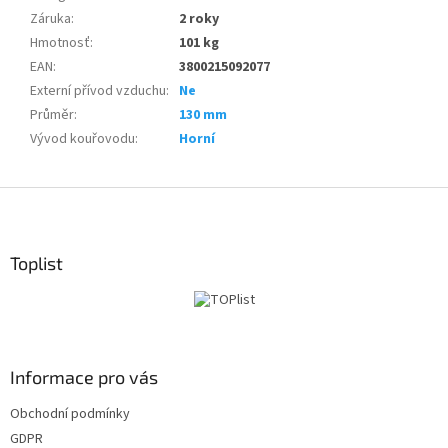
Záruka
:
2 roky
Hmotnosť
:
101 kg
EAN
:
3800215092077
Externí přívod vzduchu
:
Ne
Průměr
:
130 mm
Vývod kouřovodu
:
Horní
Z
á
p
ä
Toplist
t
i
e
Informace pro vás
Obchodní podmínky
GDPR