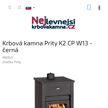
Prejsť
NÁKUP
na
obsah
KOŠÍK
Krbová kamna Prity K2 CP W13 -
černá
062010
Značka:
Prity