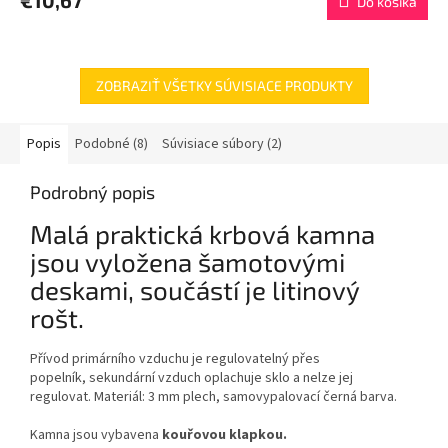
€10,67
Do košíka
ZOBRAZIŤ VŠETKY SÚVISIACE PRODUKTY
Popis
Podobné (8)
Súvisiace súbory (2)
Podrobný popis
Malá praktická krbová kamna
jsou vyložena šamotovými
deskami, součástí je litinový
rošt.
Přívod primárního vzduchu je regulovatelný přes
popelník, sekundární vzduch oplachuje sklo a nelze jej
regulovat. Materiál: 3 mm plech, samovypalovací černá barva.
Kamna jsou vybavena
kouřovou klapkou.