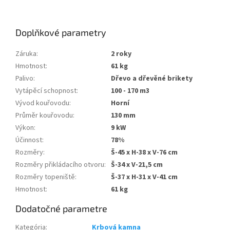
Doplňkové parametry
Záruka
:
2 roky
Hmotnost
:
61 kg
Palivo
:
Dřevo a dřevěné brikety
Vytápěcí schopnost
:
100 - 170 m3
Vývod kouřovodu
:
Horní
Průměr kouřovodu
:
130 mm
Výkon
:
9 kW
Účinnost
:
78%
Rozměry
:
Š-45 x H-38 x V-76 cm
Rozměry přikládacího otvoru
:
Š-34 x V-21,5 cm
Rozměry topeniště
:
Š-37 x H-31 x V-41 cm
Hmotnost
:
61 kg
Dodatočné parametre
Kategória
:
Krbová kamna