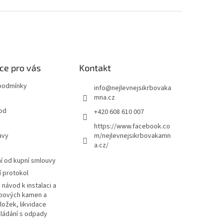
ce pro vás
Kontakt
podmínky
info
@
nejlevnejsikrbovaka
mna.cz
od
+420 608 610 007
https://www.facebook.co
avy
m/nejlevnejsikrbovakamn
a.cz/
 od kupní smlouvy
 protokol
návod k instalaci a
rbových kamen a
ložek, likvidace
kládání s odpady