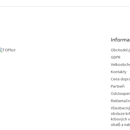
Informa
Obchodní 
GDPR
Velkoobch
Kontakty
Cena dopr
Partneři
Odstoupení
Reklamační
Všeobecný 
obsluze k
krbových v
obalů a na