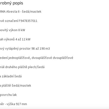
robný popis
MA Alvesta II - šedá/mastek
vé označení F9478357011
ovitý výkon 8 kW
ah výkonů 4 až 12 kW
ový vytápěný prostor 98 až 190 m3
edení jednoplášťové, dvouplášťové dvouplášťové
riál druhého pláště plech/šedá
a základní šedá
a pláště šedá/mastek
 povrchu lak
ěr - výška 927 mm