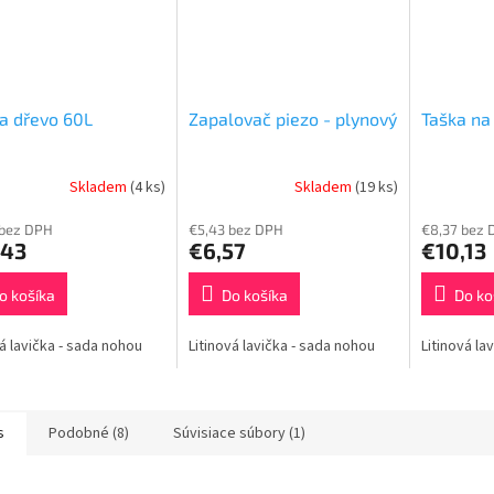
O
a dřevo 60L
Zapalovač piezo - plynový
Taška na
Skladem
(4 ks)
Skladem
(19 ks)
 bez DPH
€5,43 bez DPH
€8,37 bez 
,43
€6,57
€10,13
o košíka
Do košíka
Do ko
vá lavička - sada nohou
Litinová lavička - sada nohou
Litinová la
s
Podobné (8)
Súvisiace súbory (1)