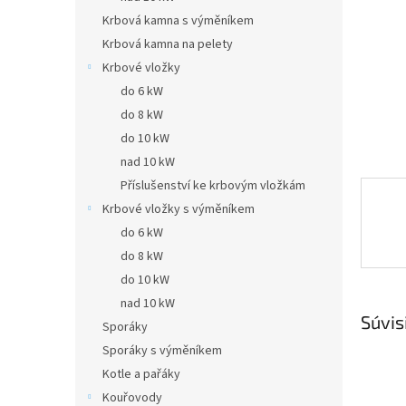
Krbová kamna s výměníkem
Krbová kamna na pelety
Krbové vložky
do 6 kW
do 8 kW
do 10 kW
nad 10 kW
Příslušenství ke krbovým vložkám
Krbové vložky s výměníkem
do 6 kW
do 8 kW
do 10 kW
nad 10 kW
Súvis
Sporáky
Sporáky s výměníkem
Kotle a pařáky
Kouřovody