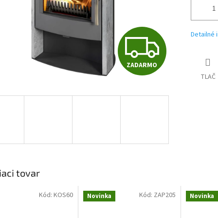
Z
Detailné 
ZADARMO
A
TLAČ
D
A
R
iaci tovar
Kód:
KOS60
Kód:
ZAP205
Novinka
Novinka
M