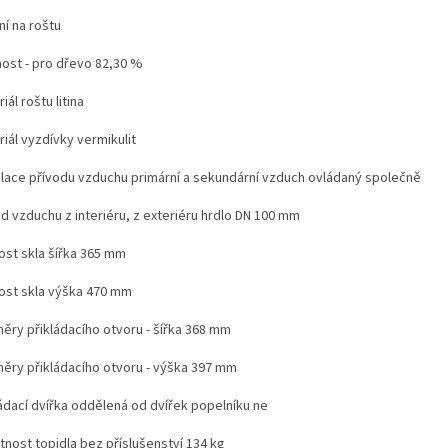
ní na roštu
nost - pro dřevo 82,30 %
iál roštu litina
iál vyzdívky vermikulit
lace přívodu vzduchu primární a sekundární vzduch ovládaný společně
d vzduchu z interiéru, z exteriéru hrdlo DN 100 mm
ost skla šířka 365 mm
kost skla výška 470 mm
ěry přikládacího otvoru - šířka 368 mm
ěry přikládacího otvoru - výška 397 mm
ládací dvířka oddělená od dvířek popelníku ne
nost topidla bez příslušenství 134 kg