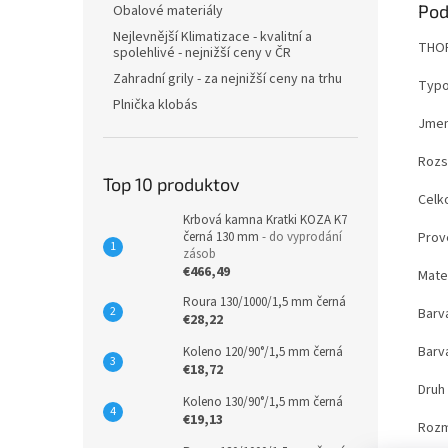
Pod
Obalové materiály
Nejlevnější Klimatizace - kvalitní a
THOR
spolehlivé - nejnižší ceny v ČR
Zahradní grily - za nejnižší ceny na trhu
Typo
Plnička klobás
Jmen
Rozs
Top 10 produktov
Celk
Krbová kamna Kratki KOZA K7
Prov
černá 130 mm
- do vyprodání
zásob
€466,49
Mate
Roura 130/1000/1,5 mm černá
Barv
€28,22
Barv
Koleno 120/90°/1,5 mm černá
€18,72
Druh
Koleno 130/90°/1,5 mm černá
€19,13
Rozm