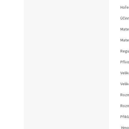
Hoře
Účin
Mater
Mater
Regu
Přívo
Velik
Veli
Rozm
Rozm
Přik
Hmot