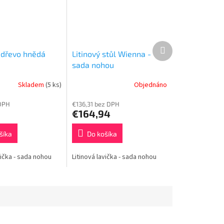
Ďalší
 dřevo hnědá
Litinový stůl Wienna -
produkt
sada nohou
Skladem
(5 ks)
Objednáno
DPH
€136,31 bez DPH
€164,94
šíka
Do košíka
vička - sada nohou
Litinová lavička - sada nohou