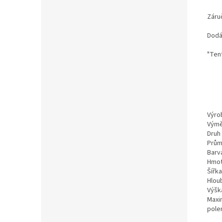
Záru
Dodá
"Tent
Výro
Výmě
Druh
Prům
Barv
Hmot
Šířka
Hlou
Výšk
Maxi
pole