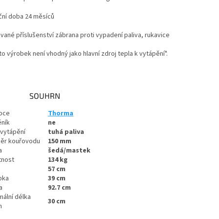
ční doba 24 měsíců
vané příslušenství zábrana proti vypadení paliva, rukavice
o výrobek není vhodný jako hlavní zdroj tepla k vytápění".
SOUHRN
bce
Thorma
ník
ne
 vytápění
tuhá paliva
ěr kouřovodu
150
mm
a
šedá/mastek
nost
134
kg
57
cm
bka
39
cm
a
92.7
cm
mální délka
30
cm
n