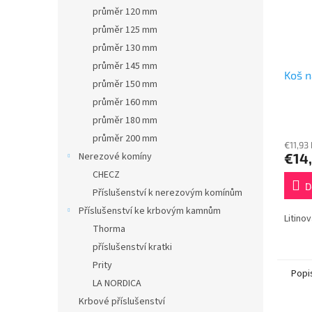
průměr 120 mm
průměr 125 mm
průměr 130 mm
průměr 145 mm
Koš n
průměr 150 mm
průměr 160 mm
průměr 180 mm
průměr 200 mm
€11,93
€14
Nerezové komíny
CHECZ
D
Příslušenství k nerezovým komínům
Příslušenství ke krbovým kamnům
Litino
Thorma
příslušenství kratki
Prity
Popi
LA NORDICA
Krbové příslušenství