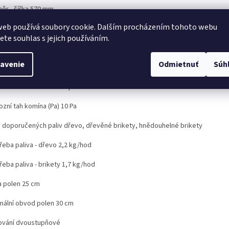
ěr - šířka 570 mm
web používá soubory cookie. Dalším procházením tohoto webu
ěr - hloubka 390
jete souhlas s jejich používáním.
ěr hrdla kouřovodu 150 mm
avenie
Odmietnuť
Súh
tění kouřovodu horní
a hrdla kouřovodu nad podlahou 927 mm
zní tah komína (Pa) 10 Pa
 doporučených paliv dřevo, dřevěné brikety, hnědouhelné brikety
řeba paliva - dřevo 2,2 kg/hod
eba paliva - brikety 1,7 kg/hod
a polen 25 cm
mální obvod polen 30 cm
ování dvoustupňové