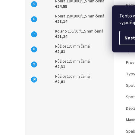
Roura 120/1000/1,5 mm černá
Rozm
€24,55
Tento 
Roura 150/1000/1,5 mm černá
Rozm
€28,14
vyjadřu
Prům
Koleno 150/90°/1,5 mm černá
€21,24
Nast
Umís
Růžice 130 mm černá
Výšk
€2,81
Růžice 120 mm černá
Provo
€2,31
Typy
Růžice 150 mm černá
€2,81
Spot
Spotř
Délk
Maxi
Spal