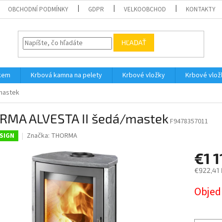
OBCHODNÍ PODMÍNKY
GDPR
VELKOOBCHOD
KONTAKTY
HĽADAŤ
íkem
Krbová kamna na pelety
Krbové vložky
Krbové vlož
mastek
RMA ALVESTA II šedá/mastek
F9478357011
Značka:
THORMA
SIGN
€1 1
€922,41
Jednotk
Obje
cena: