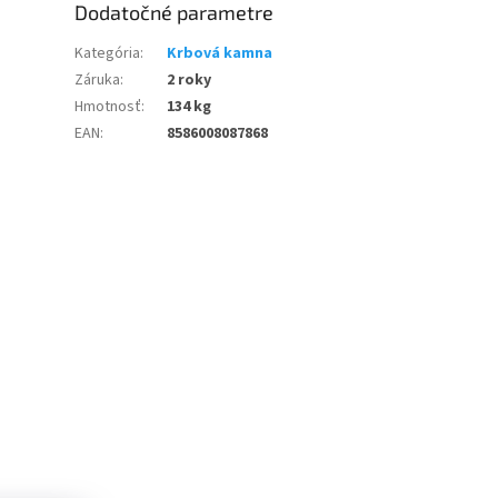
Dodatočné parametre
Kategória
:
Krbová kamna
Záruka
:
2 roky
Hmotnosť
:
134 kg
EAN
:
8586008087868