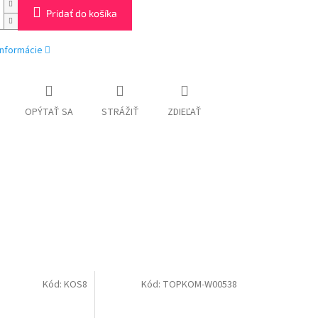
Pridať do košíka
informácie
OPÝTAŤ SA
STRÁŽIŤ
ZDIEĽAŤ
Kód:
KOS8
Kód:
TOPKOM-W00538