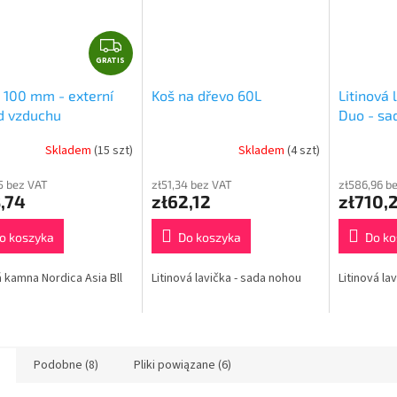
G
GRATIS
R
A
 100 mm - externí
Koš na dřevo 60L
Litinová
T
d vzduchu
Duo - sa
I
S
Skladem
(15 szt)
Skladem
(4 szt)
5 bez VAT
zł51,34 bez VAT
zł586,96 b
,74
zł62,12
zł710,
o koszyka
Do koszyka
Do ko
 kamna Nordica Asia Bll
Litinová lavička - sada nohou
Litinová la
Podobne (8)
Pliki powiązane (6)