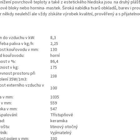
snížení povrchově teploty a také z estetického hlediska jsou na druhý pláš
lové bloky nebo hornina- mastek. Široká nabídka tvarů obkladů, barev i pr
 někdy neulehčí ale vždy získáte výrobek kvalitní, prověřený a s přijateln
n do vzduchu v kW:
8,3
řeba paliva v kg/h:
2,25
kost kouřovodu v mm:
130
d kouřovodu:
horní
nost v %:
86,4
nost v kg:
175
evnost prostoru při
238
plení 35W/1m3:
kost externího vzduchu v
100
a v mm:
1035
a v mm:
559
bka v mm:
547
spalování:
Třístupňové
ad:
keramika
roštu:
litinový otočný
lník:
Vyjímatelný
kost polen v mm:
330