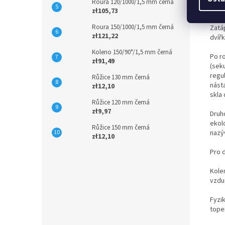
Roura 120/1000/1,5 mm černá
Ovlád
zł105,73
Roura 150/1000/1,5 mm černá
Zatá
zł121,22
dvíř
Koleno 150/90°/1,5 mm černá
Po r
zł91,49
(seku
regul
Růžice 130 mm černá
násta
zł12,10
skla 
Růžice 120 mm černá
zł9,97
Druho
ekol
Růžice 150 mm černá
nazýv
zł12,10
Pro d
Kole
vzdu
Fyzik
topen