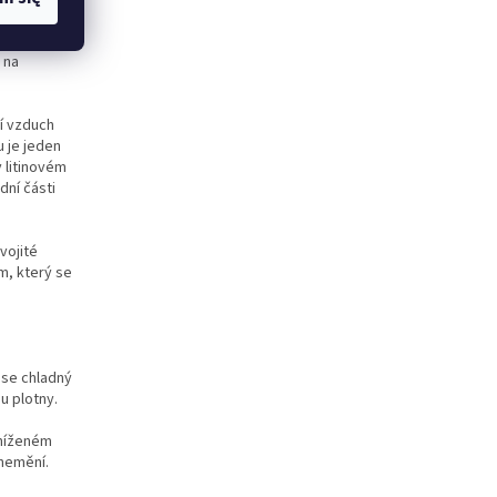
 na
í vzduch
u je jeden
v litinovém
dní části
vojité
m, který se
 se chladný
u plotny.
sníženém
 nemění.