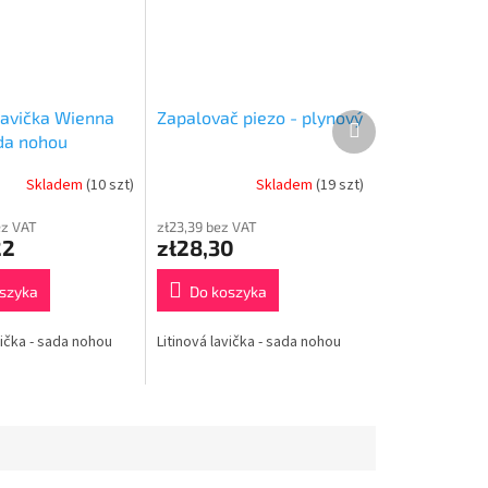
 lavička Wienna
Zapalovač piezo - plynový
Produkt
następny
da nohou
Skladem
(10 szt)
Skladem
(19 szt)
ez VAT
zł23,39 bez VAT
22
zł28,30
szyka
Do koszyka
vička - sada nohou
Litinová lavička - sada nohou