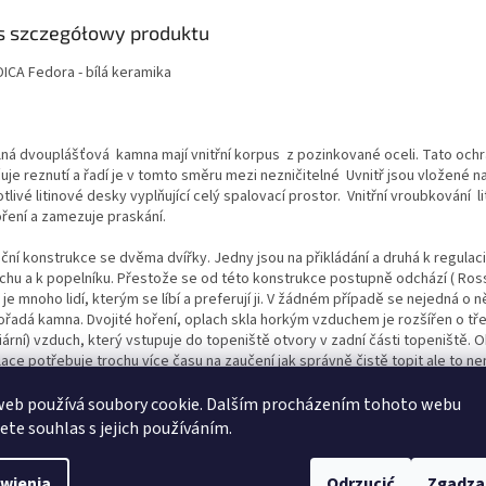
s szczegółowy produktu
ICA Fedora - bílá keramika
lná dvouplášťová kamna mají vnitřní korpus z pozinkované oceli. Tato ochr
uje reznutí a řadí je v tomto směru mezi nezničitelné Uvnitř jsou vložené 
tlivé litinové desky vyplňující celý spalovací prostor. Vnitřní vroubkování li
oření a zamezuje praskání.
ční konstrukce se dvěma dvířky. Jedny jsou na přikládání a druhá k regulac
chu a k popelníku. Přestože se od této konstrukce postupně odchází ( Rosse
 je mnoho lidí, kterým se líbí a preferují ji. V žádném případě se nejedná o n
ořadá kamna. Dvojité hoření, oplach skla horkým vzduchem je rozšířen o tře
iární) vzduch, který vstupuje do topeniště otvory v zadní části topeniště. 
ace potřebuje trochu více času na zaučení jak správně čistě topit ale to ne
o lidí velký problém a jsou nadmíru spokojeni.
web používá soubory cookie. Dalším procházením tohoto webu
ý litinový rošt a popelník umožňují dlouhodobé topení bez vyhasnutí. V hor
jete souhlas s jejich používáním.
ště, před výstupem do komína je vložen systém deflektorů. Ty mají za úkol
it plameny do komína ale i zlepšit průběh dohoření plynů ze dřeva.
wienia
Odrzucić
Zgadza