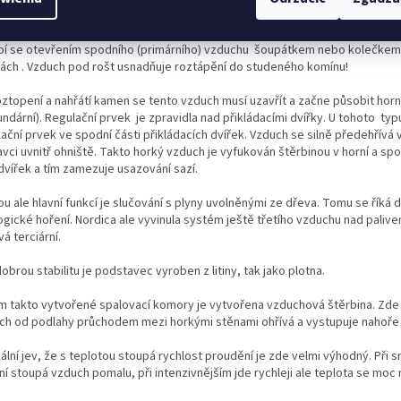
ání při topení je velmi jednoduché.
pí se otevřením spodního (primárního) vzduchu šoupátkem nebo kolečkem
kách . Vzduch pod rošt usnadňuje roztápění do studeného komínu!
oztopení a nahřátí kamen se tento vzduch musí uzavřít a začne působit horn
ndární). Regulační prvek je zpravidla nad přikládacími dvířky. U tohoto typ
ační prvek ve spodní části přikládacích dvířek. Vzduch se silně předehřívá 
vci uvnitř ohniště. Takto horký vzduch je vyfukován štěrbinou v horní a spo
dvířek a tím zamezuje usazování sazí.
u ale hlavní funkcí je slučování s plyny uvolněnými ze dřeva. Tomu se říká d
ogické hoření. Nordica ale vyvinula systém ještě třetího vzduchu nad palive
á terciární.
obrou stabilitu je podstavec vyroben z litiny, tak jako plotna.
m takto vytvořené spalovací komory je vytvořena vzduchová štěrbina. Zde
ch od podlahy průchodem mezi horkými stěnami ohřívá a vystupuje nahoře 
ální jev, že s teplotou stoupá rychlost proudění je zde velmi výhodný. Při 
í stoupá vzduch pomalu, při intenzivnějším jde rychleji ale teplota se moc