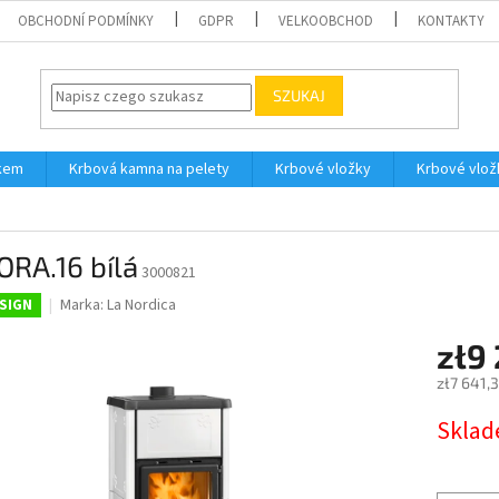
OBCHODNÍ PODMÍNKY
GDPR
VELKOOBCHOD
KONTAKTY
SZUKAJ
íkem
Krbová kamna na pelety
Krbové vložky
Krbové vlož
RA.16 bílá
3000821
Marka:
La Nordica
SIGN
zł9
zł7 641,
Cena
Sklad
jednostk