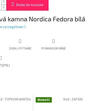
Dodaj do koszyka
vá kamna Nordica Fedora bílá
je szczegółowe
ZADAJ PYTANIE
POWIADOM MNIE
TĘPNIJ
d :
TOPKOM-W00754
Kod :
ZAP205
Nowość