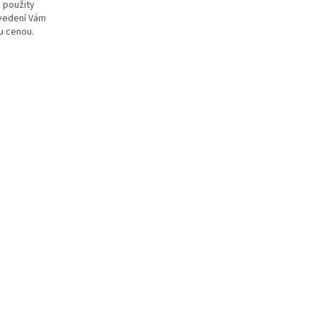
ť použity
ovedení Vám
ou cenou.