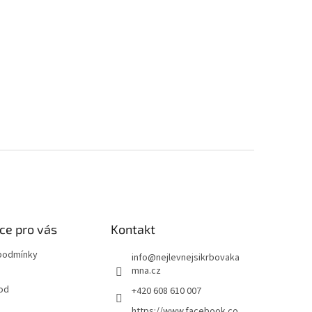
ce pro vás
Kontakt
podmínky
info
@
nejlevnejsikrbovaka
mna.cz
od
+420 608 610 007
https://www.facebook.co