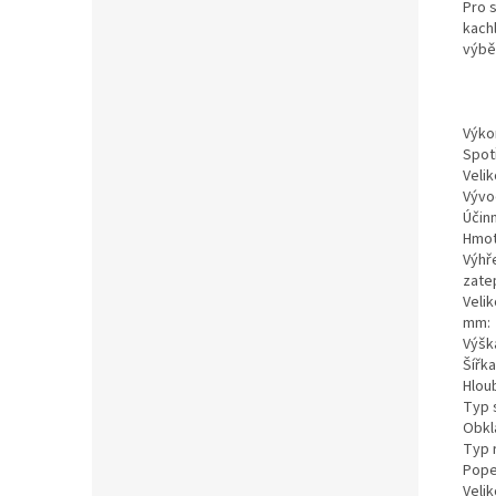
Pro 
kach
výběr
Výko
Spot
Veli
Vývo
Účin
Hmot
Výhř
zate
Veli
mm:
Výšk
Šířk
Hlou
Typ 
Obkl
Typ 
Pope
Veli