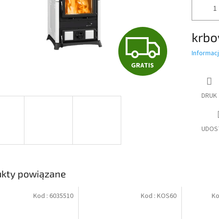
krbo
G
Informac
GRATIS
R
DRUK
A
UDOS
T
I
ukty powiązane
Kod :
6035510
Kod :
KOS60
Ko
S