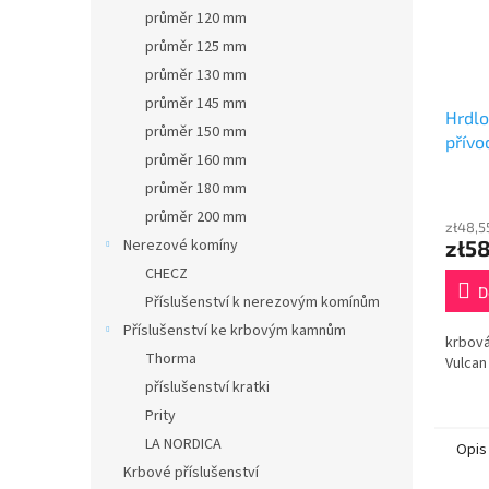
průměr 120 mm
průměr 125 mm
průměr 130 mm
průměr 145 mm
Hrdlo
průměr 150 mm
přívo
průměr 160 mm
průměr 180 mm
průměr 200 mm
zł48,5
zł58
Nerezové komíny
CHECZ
D
Příslušenství k nerezovým komínům
Příslušenství ke krbovým kamnům
krbová
Thorma
Vulcan
příslušenství kratki
Prity
LA NORDICA
Opis
Krbové příslušenství