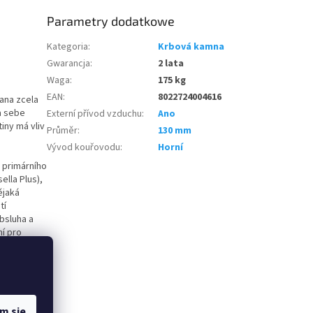
Parametry dodatkowe
Kategoria
:
Krbová kamna
Gwarancja
:
2 lata
Waga
:
175 kg
EAN
:
8022724004616
ana zcela
na sebe
Externí přívod vzduchu
:
Ano
tiny má vliv
Průměr
:
130 mm
Vývod kouřovodu
:
Horní
i primárního
lla Plus),
ějaká
tí
Obsluha a
ní pro
ní části
 jednak
m się