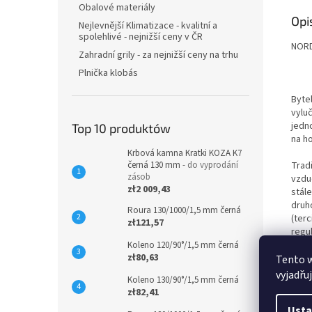
Obalové materiály
Opi
Nejlevnější Klimatizace - kvalitní a
spolehlivé - nejnižší ceny v ČR
NORD
Zahradní grily - za nejnižší ceny na trhu
Plnička klobás
Byte
vyluč
jedno
Top 10 produktów
na h
Krbová kamna Kratki KOZA K7
Tradi
černá 130 mm
- do vyprodání
zásob
vzdu
zł2 009,43
stále
druh
Roura 130/1000/1,5 mm černá
(terc
zł121,57
regul
mnoh
Koleno 120/90°/1,5 mm černá
zł80,63
Tento 
Otočn
vyjadřu
Koleno 130/90°/1,5 mm černá
ohni
zł82,41
omez
Usta