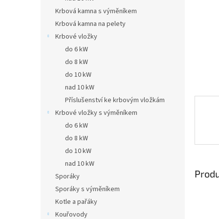
Krbová kamna s výměníkem
Krbová kamna na pelety
Krbové vložky
do 6 kW
do 8 kW
do 10 kW
nad 10 kW
Příslušenství ke krbovým vložkám
Krbové vložky s výměníkem
do 6 kW
do 8 kW
do 10 kW
nad 10 kW
Prod
Sporáky
Sporáky s výměníkem
Kotle a pařáky
Kouřovody