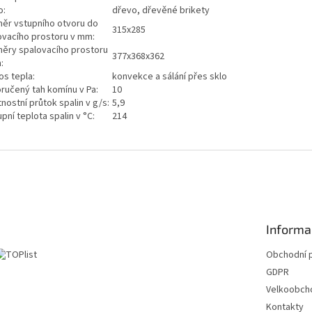
o:
dřevo, dřevěné brikety
ěr vstupního otvoru do
315x285
ovacího prostoru v mm:
ěry spalovacího prostoru
377x368x362
:
os tepla:
konvekce a sálání přes sklo
ručený tah komínu v Pa:
10
nostní průtok spalin v g/s:
5,9
pní teplota spalin v °C:
214
Informa
Obchodní 
GDPR
Velkoobch
Kontakty