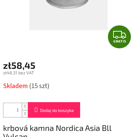
G
GRATIS
R
A
zł58,45
T
zł48,31 bez VAT
Cena
I
Skladem
(15 szt)
jednostkowa:
S
Dodaj do koszyka
krbová kamna Nordica Asia Bll
Vulcan