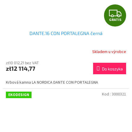
G
GRATIS
R
DANTE.16 CON PORTALEGNA černá
A
T
Skladem u výrobce
I
zł10 012,21 bez VAT
zł12 114,77
Do koszyka
S
Krbová kamna LA NORDICA DANTE CON PORTALEGNA
Kod :
3000321
EKODESIGN