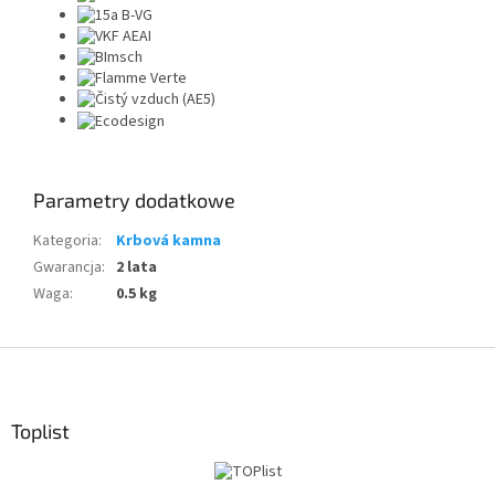
Parametry dodatkowe
Kategoria
:
Krbová kamna
Gwarancja
:
2 lata
Waga
:
0.5 kg
S
t
o
p
Toplist
k
a