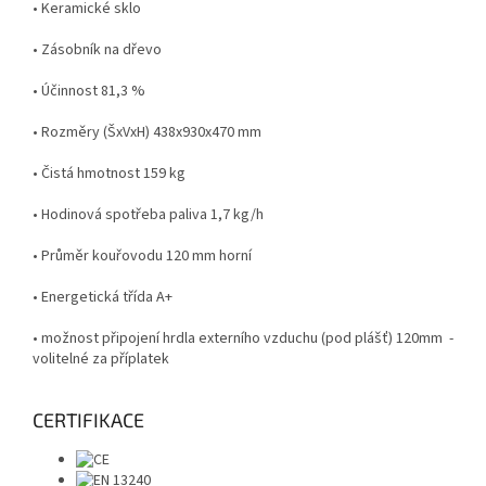
• Keramické sklo
• Zásobník na dřevo
• Účinnost
81,3 %
• Rozměry (ŠxVxH)
438x930x470 mm
• Čistá hmotnost
159 kg
• Hodinová spotřeba paliva
1,7 kg/h
• Průměr kouřovodu
120 mm horní
• Energetická třída A+
• možnost připojení hrdla externího vzduchu (pod plášť) 120mm -
volitelné za příplatek
CERTIFIKACE