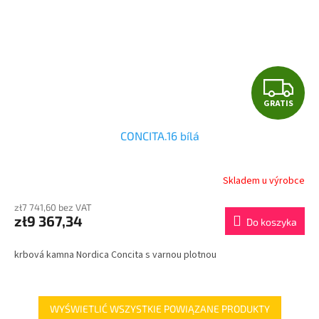
G
GRATIS
R
CONCITA.16 bílá
A
T
Skladem u výrobce
I
zł7 741,60 bez VAT
zł9 367,34
Do koszyka
S
krbová kamna Nordica Concita s varnou plotnou
WYŚWIETLIĆ WSZYSTKIE POWIĄZANE PRODUKTY