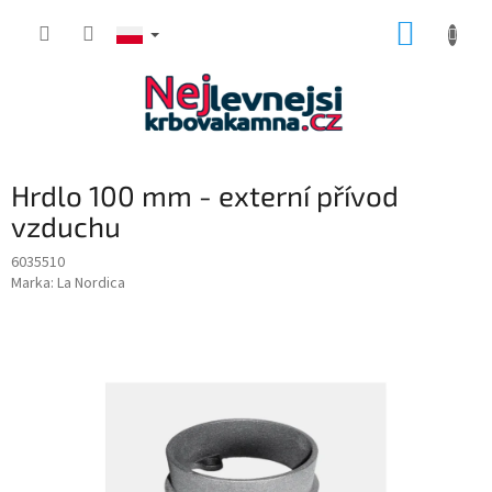
Przejść
KOSZY
do
treści
Hrdlo 100 mm - externí přívod
vzduchu
6035510
Marka:
La Nordica