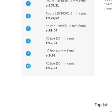
Roura 120/1000/1,5 mm černá
rozm
zł105,21
Hmot
Roura 150/1000/1,5 mm černá
zł120,62
Koleno 150/90°/1,5 mm černá
zł91,04
Růžice 130 mm černá
zł12,04
Růžice 120 mm černá
zł9,92
Růžice 150 mm černá
zł12,04
S
t
o
p
k
Toplist
a