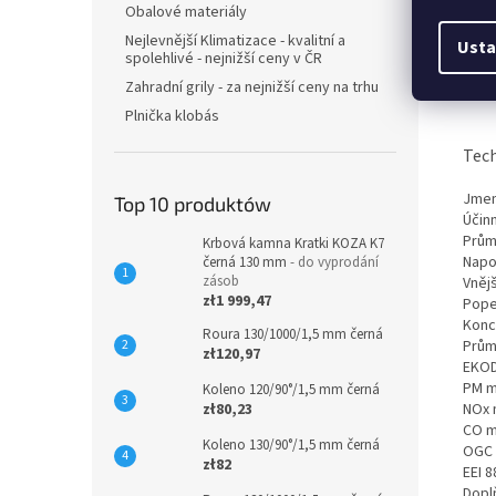
Obalové materiály
Opi
Nejlevnější Klimatizace - kvalitní a
Usta
spolehlivé - nejnižší ceny v ČR
Liti
Zahradní grily - za nejnižší ceny na trhu
Plnička klobás
Tech
Jmen
Top 10 produktów
Účin
Prům
Krbová kamna Kratki KOZA K7
Napo
černá 130 mm
- do vyprodání
zásob
Vněj
zł1 999,47
Pope
Konc
Roura 130/1000/1,5 mm černá
Prům
zł120,97
EKO
PM m
Koleno 120/90°/1,5 mm černá
zł80,23
NOx 
CO 
Koleno 130/90°/1,5 mm černá
OGC 
zł82
EEI 
Doplň