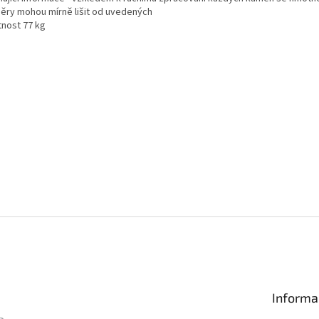
ěry mohou mírně lišit od uvedených
nost 77 kg
Informa