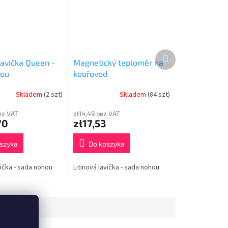
Produkt
lavička Queen -
Magnetický teploměr na
następny
hou
kouřovod
Skladem
(2 szt)
Skladem
(84 szt)
ez VAT
zł14,49 bez VAT
70
zł17,53
szyka
Do koszyka
vička - sada nohou
Litinová lavička - sada nohou