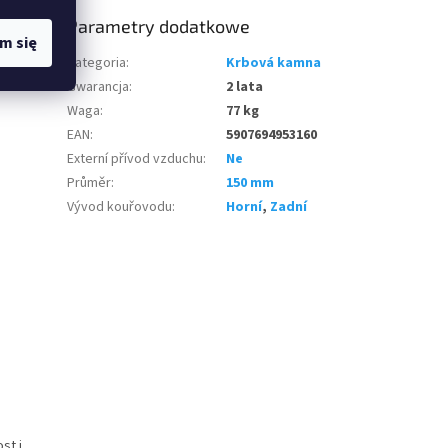
Parametry dodatkowe
m się
Kategoria
:
Krbová kamna
Gwarancja
:
2 lata
Waga
:
77 kg
EAN
:
5907694953160
Externí přívod vzduchu
:
Ne
Průměr
:
150 mm
Vývod kouřovodu
:
Horní
,
Zadní
st i