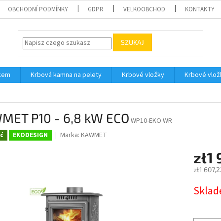
OBCHODNÍ PODMÍNKY
GDPR
VELKOOBCHOD
KONTAKTY
SZUKAJ
íkem
Krbová kamna na pelety
Krbové vložky
Krbové vlož
MET P10 - 6,8 kW ECO
WP10-EKO WR
Marka:
KAWMET
ć
EKODESIGN
zł1
zł1 607,
Cena
Skla
jednostk