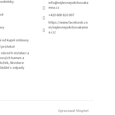
podmínky
info
@
nejlevnejsikrbovaka
mna.cz
od
+420 608 610 007
https://www.facebook.co
avy
m/nejlevnejsikrbovakamn
a.cz/
 od kupní smlouvy
 protokol
návod k instalaci a
rbových kamen a
ložek, likvidace
kládání s odpady
Opracował Shoptet