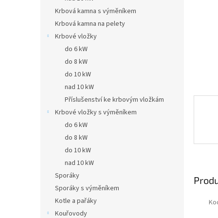
Krbová kamna s výměníkem
Krbová kamna na pelety
Krbové vložky
do 6 kW
do 8 kW
do 10 kW
nad 10 kW
Příslušenství ke krbovým vložkám
Krbové vložky s výměníkem
do 6 kW
do 8 kW
do 10 kW
nad 10 kW
Sporáky
Prod
Sporáky s výměníkem
Kotle a pařáky
Ko
Kouřovody