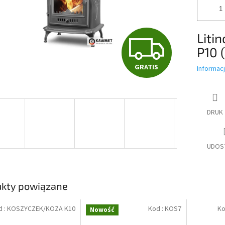
Liti
G
P10 
GRATIS
Informac
R
A
DRUK
T
UDOS
I
ukty powiązane
d :
KOSZYCZEK/KOZA K10
Kod :
KOS7
Ko
Nowość
S