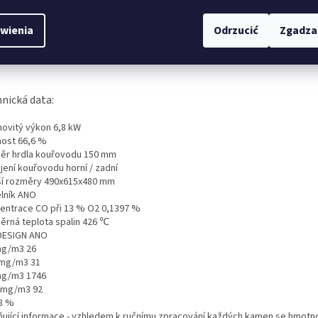
s szczegółowy produktu
wienia
Odrzucić
Zgadza
nová krbová kamna
KAWMET P10 (6,8 kW) ECO
nická data:
ovitý výkon 6,8
kW
nost 66,6
%
ěr hrdla kouřovodu 1
50 mm
jení kouřovodu horní / zadní
ší rozměry 490
x615x480 mm
lník
ANO
entrace CO při 13 % O2 0,1397 %
ěrná teplota spalin 426
℃
DESIGN
ANO
g/m3 26
mg/m3 31
mg/m3
1746
mg/m3 92
88 %
ující informace - v
zhledem k ručnímu zpracování každých kamen se hmotno