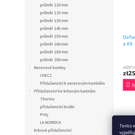
průměr 120 mm
průměr 125 mm
průměr 130 mm
průměr 145 mm
průměr 150 mm
Defle
a K9
průměr 160 mm
průměr 180 mm
průměr 200 mm
Nerezové komíny
zł207,
zł2
CHECZ
Příslušenství k nerezovým komínům
D
Příslušenství ke krbovým kamnům
Thorma
příslušenství kratki
Prity
LA NORDICA
Opis
Tento 
Krbové příslušenství
vyjadřu