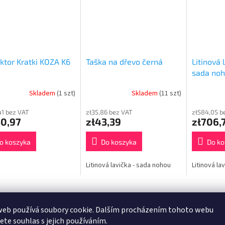
ktor Kratki KOZA K6
Taška na dřevo černá
Litinová 
sada no
Skladem
(1 szt)
Skladem
(11 szt)
41 bez VAT
zł35,86 bez VAT
zł584,05 b
50,97
zł43,39
zł706,
o koszyka
Do koszyka
Do ko
Litinová lavička - sada nohou
Litinová la
Podobne (8)
Pliki powiązane (5)
web používá soubory cookie. Dalším procházením tohoto webu
jete souhlas s jejich používáním.