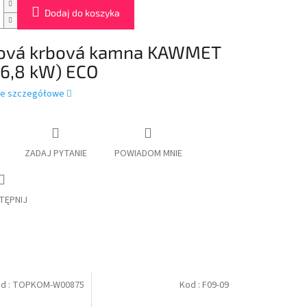
Dodaj do koszyka
nová krbová kamna
KAWMET
(6,8 kW) ECO
je szczegółowe
ZADAJ PYTANIE
POWIADOM MNIE
TĘPNIJ
d :
TOPKOM-W00875
Kod :
F09-09