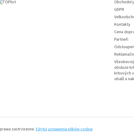
Obchodní 
GDPR
Velkoobch
Kontakty
Cena dopr
Partneři
Odstoupení
Reklamační
Všeobecný 
obsluze k
krbových v
obalů a na
 prawa zastrzeżone.
Edytuj ustawienia plików cookie