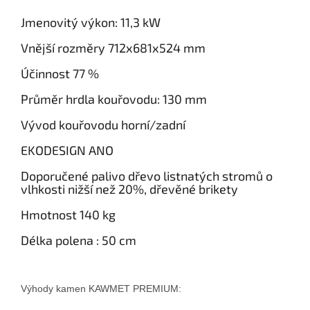
Jmenovitý výkon: 11,3
kW
Vnější rozměry 712
x681x524 mm
Účinnost 77
%
Průměr hrdla kouřovodu: 130
mm
Vývod kouřovodu horní/zadní
EKODESIGN ANO
Doporučené palivo dřevo listnatých stromů o
vlhkosti nižší než 20%, dřevěné brikety
Hmotnost
140 kg
Délka polena : 50 cm
Výhody kamen KAWMET PREMIUM:
