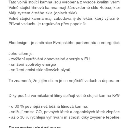
Tato volně stojící kamna jsou vyrobena z vysoce kvalitní vermikulár
Volně stojící litinová kamna mají žáruvzdorné sklo Robax, které o
Májí systém čistého skla (oplach skla).

Volně stojící kamna mají zabudovaný deflektor, který výrazně zvyšuje
Přívod vzduchu je regulován přes popelník.
Ekodesign - je směrnice Evropského parlamentu o energetických p
Jeho cílem je:

- zvýšení využívání obnovitelné energie v EU

- snížení spotřeby energie

To znamená, že jejím cílem je co nejčistší vzduch a úspora energ
Díky použití vermikulární litiny splňují volně stojící kamna KA
- o 30 % pevnější než běžná litinová kamna; 
- snižují emise CO, pevných látek a organických látek zlepšením kv
- až o 30 % rychlejší vyhřívání místnosti díky zvýšené tepelné vodi
Parametry dodatkowe