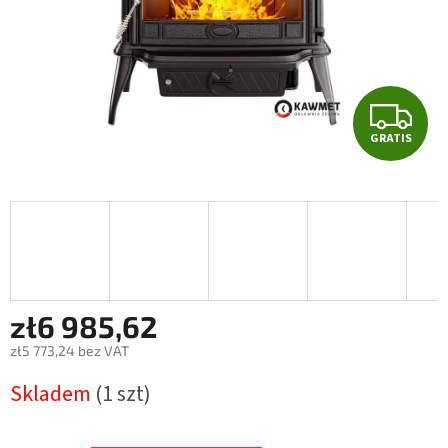
G
GRATIS
R
A
T
I
S
zł6 985,62
zł5 773,24 bez VAT
Cena
Skladem
(1 szt)
jednostkowa: