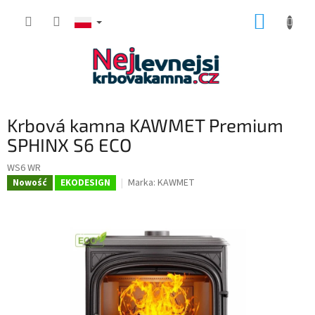
Przejść
KOSZY
do
treści
Krbová kamna KAWMET Premium
SPHINX S6 ECO
WS6 WR
Marka:
KAWMET
Nowość
EKODESIGN