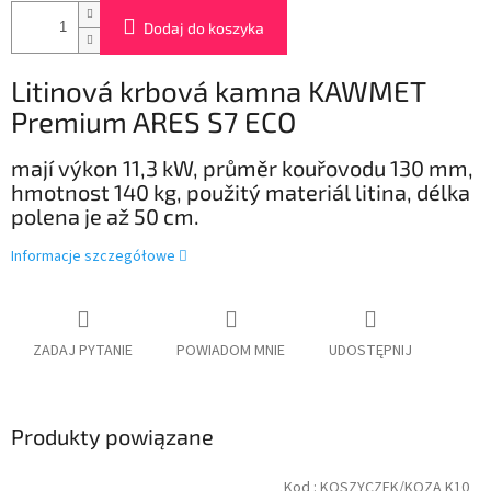
Dodaj do koszyka
Litinová krbová kamna
KAWMET
Premium ARES S7 ECO
mají výkon 11,3 kW, průměr kouřovodu 130 mm,
hmotnost 140 kg, použitý materiál litina, délka
polena je až 50 cm.
Informacje szczegółowe
ZADAJ PYTANIE
POWIADOM MNIE
UDOSTĘPNIJ
Produkty powiązane
Kod :
KOSZYCZEK/KOZA K10