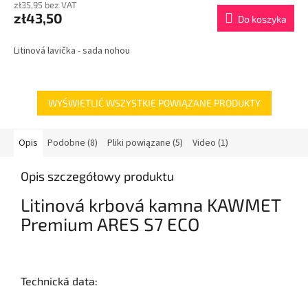
zł35,95 bez VAT
zł43,50
Do koszyka
Litinová lavička - sada nohou
WYŚWIETLIĆ WSZYSTKIE POWIĄZANE PRODUKTY
Opis
Podobne (8)
Pliki powiązane (5)
Video (1)
Opis szczegółowy produktu
Litinová krbová kamna
KAWMET
Premium ARES S7 ECO
Technická data: