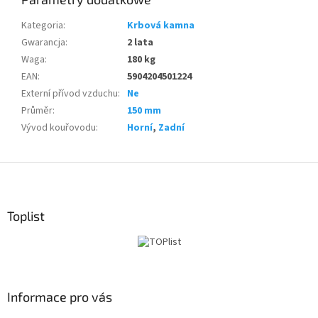
Kategoria
:
Krbová kamna
Gwarancja
:
2 lata
Waga
:
180 kg
EAN
:
5904204501224
Externí přívod vzduchu
:
Ne
Průměr
:
150 mm
Vývod kouřovodu
:
Horní
,
Zadní
S
t
o
p
Toplist
k
a
Informace pro vás