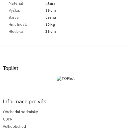
Materiál
:
litina
Výška
:
89 cm
Barva
:
černá
Hmotnost
:
70 kg
Hloubka
:
36 cm
S
t
o
p
Toplist
k
a
Informace pro vás
Obchodní podmínky
GDPR
Velkoobchod