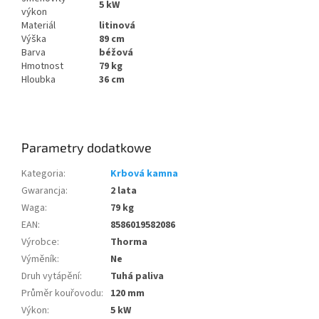
5
kW
výkon
Materiál
litinová
Výška
89
cm
Barva
béžová
Hmotnost
79
kg
Hloubka
36
cm
Parametry dodatkowe
Kategoria
:
Krbová kamna
Gwarancja
:
2 lata
Waga
:
79 kg
EAN
:
8586019582086
Výrobce
:
Thorma
Výměník
:
Ne
Druh vytápění
:
Tuhá paliva
Průměr kouřovodu
:
120 mm
Výkon
:
5 kW