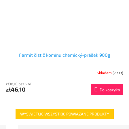
Fermit čistič komínu chemický-prášek 900g
Skladem
(2 szt)
zł38,10 bez VAT
zł46,10
Do koszyka
WYŚWIETLIĆ WSZYSTKIE POWIĄZANE PRODUKTY