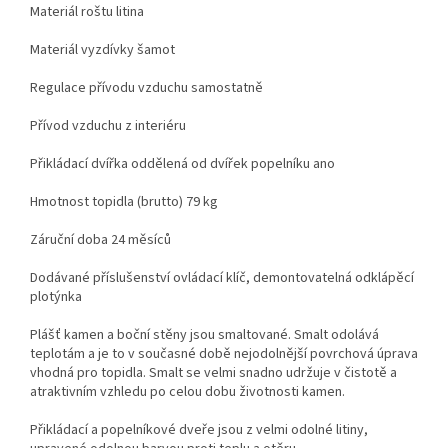
Materiál roštu litina
Materiál vyzdívky šamot
Regulace přívodu vzduchu samostatně
Přívod vzduchu z interiéru
Přikládací dvířka oddělená od dvířek popelníku ano
Hmotnost topidla (brutto) 79 kg
Záruční doba 24 měsíců
Dodávané příslušenství ovládací klíč, demontovatelná odklápěcí
plotýnka
Plášť kamen a boční stěny jsou smaltované. Smalt odolává
teplotám a je to v současné době nejodolnější povrchová úprava
vhodná pro topidla. Smalt se velmi snadno udržuje v čistotě a
atraktivním vzhledu po celou dobu životnosti kamen.
Přikládací a popelníkové dveře jsou z velmi odolné litiny,