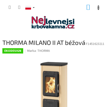
Przejść
KOSZY
do
treści
THORMA MILANO II AT béžová
F1451623211
Marka:
THORMA
EKODESIGN