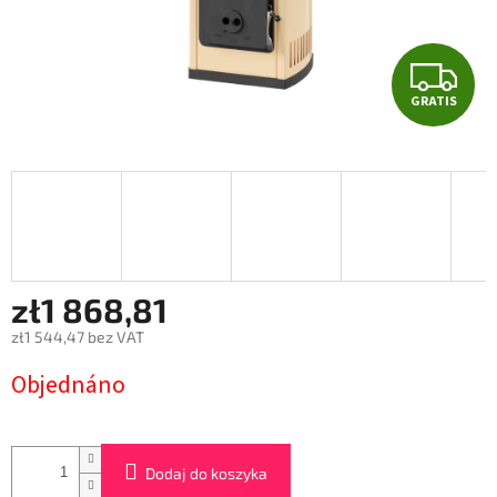
G
GRATIS
R
A
T
I
S
zł1 868,81
zł1 544,47 bez VAT
Cena
Objednáno
jednostkowa:
Dodaj do koszyka