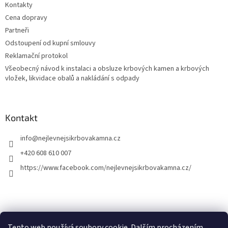
Kontakty
Cena dopravy
Partneři
Odstoupení od kupní smlouvy
Reklamační protokol
Všeobecný návod k instalaci a obsluze krbových kamen a krbových
vložek, likvidace obalů a nakládání s odpady
Kontakt
info
@
nejlevnejsikrbovakamna.cz
+420 608 610 007
https://www.facebook.com/nejlevnejsikrbovakamna.cz/
Tento web používá soubory cookie. Dalším procházením