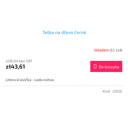
Taška na dřevo černá
Skladem
(11 szt)
zł36,04 bez VAT
zł43,61
Do koszyka
Litinová lavička - sada nohou
Kod :
10101