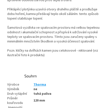
upravené odolnou barvou proti teplu a otěru.
Přiklápěcí plotýnka uzavírá otvory druhého pláště a prodlužuje
dobu hoření, kamna předávají teplo okolí sáláním. tento způsob
topení stabilizuje topení.
Šamotová vyzdívka ve spalovacím prostoru má velkou tepelnou
odolnost i akumulační schopnost a přispívá k udržování vysoké
teploty ve spalovacím prostoru. Tímto jsou zaručeny spaliny s
minimálním množstvím škodlivin a vysoká účinnost spalování.
Pozn. kličky na dvířkách kamen jsou celokovové - niklované (viz
ilustrační foto k produktu)
Souhrn
Výrobce
Thorma
Výměník
ne
Druh vytápění
tuhá paliva
Průměr
120
mm
kouřovodu
Jmenovitý