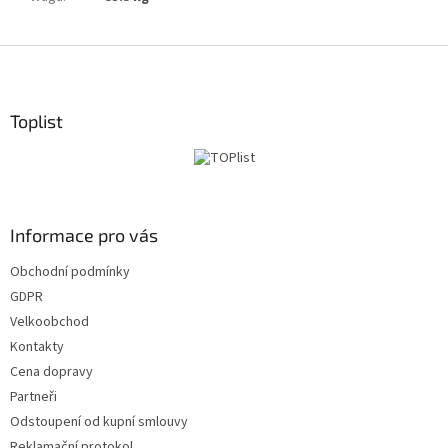
S
t
o
p
Toplist
k
a
Informace pro vás
Obchodní podmínky
GDPR
Velkoobchod
Kontakty
Cena dopravy
Partneři
Odstoupení od kupní smlouvy
Reklamační protokol