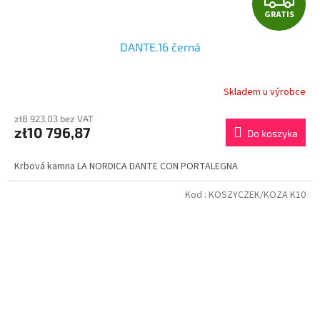
GRATIS
R
DANTE.16 černá
A
T
Skladem u výrobce
I
zł8 923,03 bez VAT
zł10 796,87
Do koszyka
S
Krbová kamna LA NORDICA DANTE CON PORTALEGNA
Kod :
KOSZYCZEK/KOZA K10