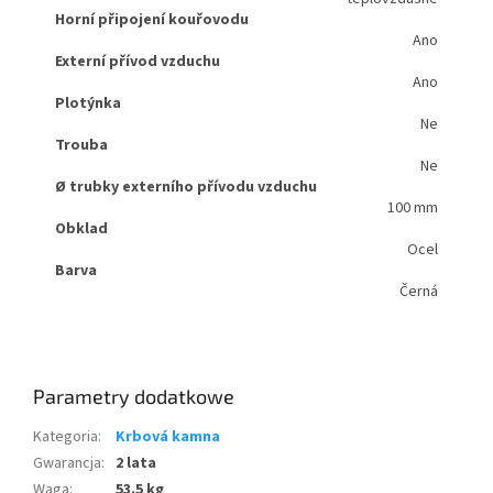
Horní připojení kouřovodu
Ano
Externí přívod vzduchu
Ano
Plotýnka
Ne
Trouba
Ne
Ø trubky externího přívodu vzduchu
100 mm
Obklad
Ocel
Barva
Černá
Parametry dodatkowe
Kategoria
:
Krbová kamna
Gwarancja
:
2 lata
Waga
:
53.5 kg