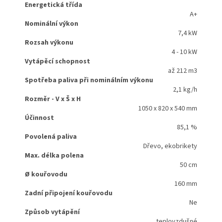
Energetická třída
A+
Nominální výkon
7,4 kW
Rozsah výkonu
4 - 10 kW
Vytápěcí schopnost
až 212 m3
Spotřeba paliva při nominálním výkonu
2,1 kg/h
Rozměr - V x Š x H
1050 x 820 x 540 mm
Účinnost
85,1 %
Povolená paliva
Dřevo, ekobrikety
Max. délka polena
50 cm
Ø kouřovodu
160 mm
Zadní připojení kouřovodu
Ne
Způsob vytápění
teplovzdušné