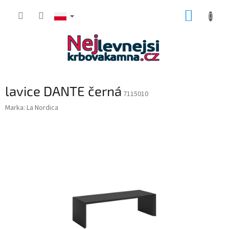
Przejść
KOSZY
do
treści
lavice DANTE černá
7115010
Marka:
La Nordica