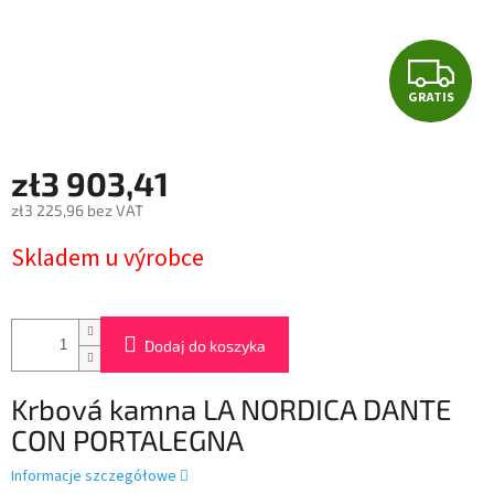
G
GRATIS
R
A
zł3 903,41
T
zł3 225,96 bez VAT
Cena
I
Skladem u výrobce
jednostkowa:
S
Dodaj do koszyka
Krbová kamna LA NORDICA DANTE
CON PORTALEGNA
Informacje szczegółowe