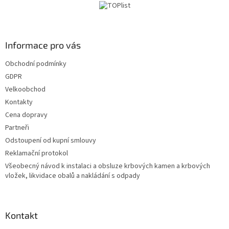
í
p
r
v
k
Informace pro vás
y
v
Obchodní podmínky
ý
GDPR
p
i
Velkoobchod
s
Kontakty
u
Cena dopravy
Partneři
Odstoupení od kupní smlouvy
Reklamační protokol
Všeobecný návod k instalaci a obsluze krbových kamen a krbových
vložek, likvidace obalů a nakládání s odpady
Kontakt