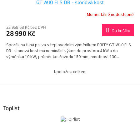
GT W10 FI S DR - slonová kost
Momentálně nedostupné
23 958,68 Kč bez DPH
Do košíku
28 990 Kč
Sporák na tuhá paliva s teplovodním výměníkem PRITY GT W10 FI S
DR - slonová kost má nominální výkon do prostoru 4 kW a do
výměníku 10 kW, průměr kouřovodu 150 mm, hmotnost 130...
1
položek celkem
O
v
l
Z
á
á
d
p
a
a
Toplist
c
t
í
í
p
r
v
k