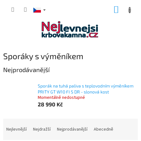
Přejít
NÁKUP
na
obsah
KOŠÍK
Sporáky s výměníkem
Nejprodávanější
Sporák na tuhá paliva s teplovodním výměníkem
PRITY GT W10 FI S DR - slonová kost
Momentálně nedostupné
28 990 Kč
Ř
a
Nejlevnější
Nejdražší
Nejprodávanější
Abecedně
z