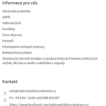
Informace pro vás
y
v
Obchodní podmínky
ý
GDPR
p
i
Velkoobchod
s
Kontakty
u
Cena dopravy
Partneři
Odstoupení od kupní smlouvy
Reklamační protokol
Všeobecný návod k instalaci a obsluze krbových kamen a krbových
vložek, likvidace obalů a nakládání s odpady
Kontakt
info
@
nejlevnejsikrbovakamna.cz
Po - Pá 8:00 - 16:00 +420 608 610 007
https://www.facebook.com/nejlevnejsikrbovakamna.cz/