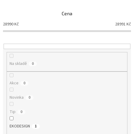
e
n
Cena
í
p
28990
Kč
28991
Kč
r
o
d
u
k
t
Na skladě
0
ů
Akce
0
Novinka
0
Tip
0
EKODESIGN
1