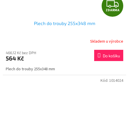
Z
ZDARMA
D
Plech do trouby 255x348 mm
A
R
Skladem u výrobce
M
466,12 Kč bez DPH
Do košíku
564 Kč
A
Plech do trouby 255x348 mm
Kód:
1014024