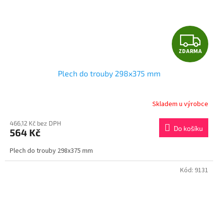
Z
ZDARMA
D
Plech do trouby 298x375 mm
A
R
Skladem u výrobce
M
466,12 Kč bez DPH
Do košíku
564 Kč
A
Plech do trouby 298x375 mm
Kód:
9131