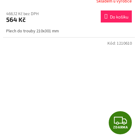
Skladem u výrobce
M
466,12 Kč bez DPH
Do košíku
564 Kč
A
Plech do trouby 210x301 mm
Kód:
1210610
Z
ZDARMA
D