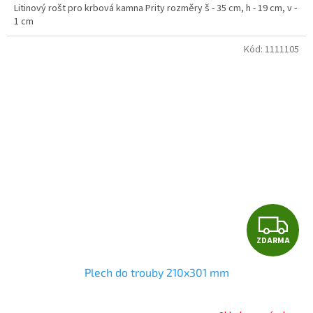
Litinový rošt pro krbová kamna Prity rozměry š - 35 cm, h - 19 cm, v -
1 cm
Kód:
1111105
Z
ZDARMA
D
Plech do trouby 210x301 mm
A
R