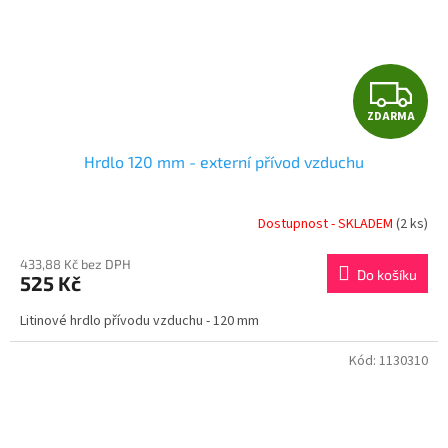
Z
ZDARMA
D
Hrdlo 120 mm - externí přívod vzduchu
A
R
Dostupnost - SKLADEM
(2 ks)
M
433,88 Kč bez DPH
Do košíku
525 Kč
A
Litinové hrdlo přívodu vzduchu - 120 mm
Kód:
1130310