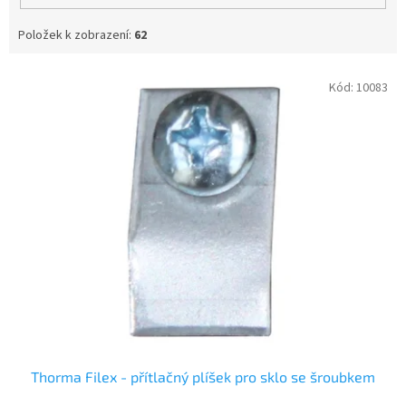
Položek k zobrazení:
62
V
Kód:
10083
ý
p
i
s
p
r
o
d
u
k
t
ů
Thorma Filex - přítlačný plíšek pro sklo se šroubkem