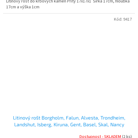
Litinový rošt do krbových kamen Prity 17x17x1 Šířka 17cm, hloubka
17cm a výška 1cm
Kód:
9417
Litinový rošt Borgholm, Falun, Alvesta, Trondheim,
Landshut, Isberg, Kiruna, Gent, Basel, Skal, Nancy
Dostupnost - SKLADEM
(2 ks)