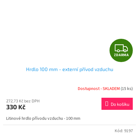
Z
ZDARMA
D
Hrdlo 100 mm - externí přívod vzduchu
A
R
Dostupnost - SKLADEM
(15 ks)
M
272,73 Kč bez DPH
Do košíku
330 Kč
A
Litinové hrdlo přívodu vzduchu - 100 mm
Kód:
9197