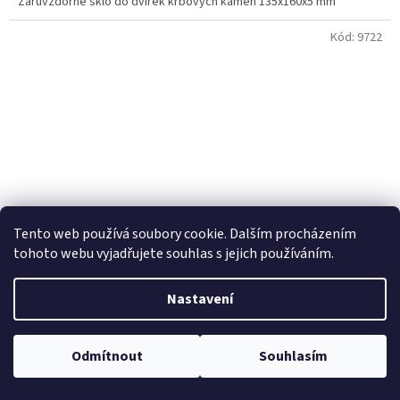
Žáruvzdorné sklo do dvířek krbových kamen 135x160x5 mm
Kód:
9722
Tento web používá soubory cookie. Dalším procházením
tohoto webu vyjadřujete souhlas s jejich používáním.
Nastavení
Sklo do dvířek pro krbová kamna Kratki Koza K9 a K6
Odmítnout
Souhlasím
Dostupnost - SKLADEM
(1 ks)