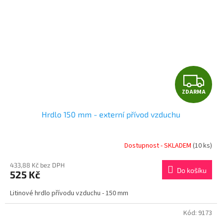
Z
ZDARMA
D
Hrdlo 150 mm - externí přívod vzduchu
A
R
Dostupnost - SKLADEM
(10 ks)
M
433,88 Kč bez DPH
Do košíku
525 Kč
A
Litinové hrdlo přívodu vzduchu - 150 mm
Kód:
9173