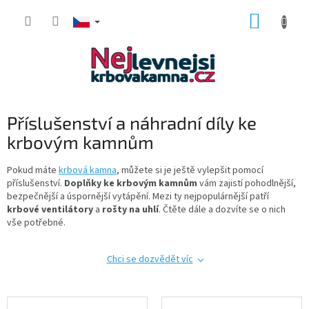
Přejít
NÁKUP
na
obsah
KOŠÍK
Příslušenství a náhradní díly ke
krbovým kamnům
Pokud máte
krbová kamna
, můžete si je ještě vylepšit pomocí
příslušenství.
Doplňky ke krbovým kamnům
vám zajistí pohodlnější,
bezpečnější a úspornější vytápění. Mezi ty nejpopulárnější patří
krbové ventilátory
a
rošty na uhlí
. Čtěte dále a dozvíte se o nich
vše potřebné.
Chci se dozvědět víc