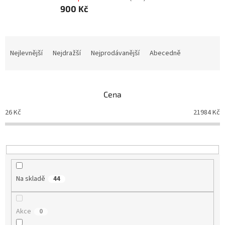
900 Kč
Ř
a
Nejlevnější
Nejdražší
Nejprodávanější
Abecedně
z
e
n
Cena
í
p
26
Kč
21984
Kč
r
o
d
u
k
t
Na skladě
44
ů
Akce
0