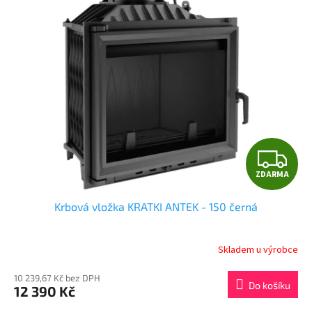
Z
ZDARMA
D
Krbová vložka KRATKI ANTEK - 150 černá
A
R
Skladem u výrobce
M
10 239,67 Kč bez DPH
Do košíku
12 390 Kč
A