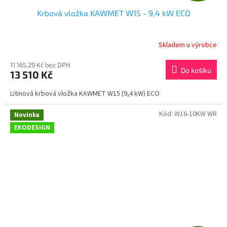
Krbová vložka KAWMET W15 - 9,4 kW ECO
A
R
Skladem u výrobce
M
11 165,29 Kč bez DPH
Do košíku
13 510 Kč
A
Litinová krbová vložka KAWMET W15 (9,4 kW) ECO
Kód:
W16-10KW WR
Novinka
EKODESIGN