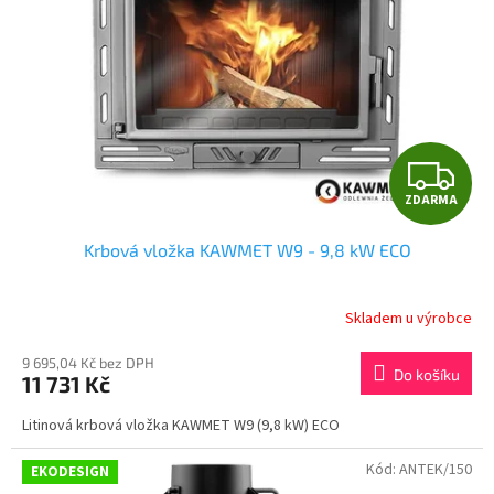
p
r
o
d
u
k
t
Z
ů
ZDARMA
D
Krbová vložka KAWMET W9 - 9,8 kW ECO
A
R
Skladem u výrobce
M
9 695,04 Kč bez DPH
Do košíku
11 731 Kč
A
Litinová krbová vložka KAWMET W9 (9,8 kW) ECO
Kód:
ANTEK/150
EKODESIGN