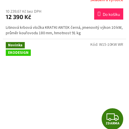
M
10 239,67 Kč bez DPH
Do košíku
12 390 Kč
A
Litinová krbová vložka KRATKI ANTEK černá, jmenovitý výkon 10 kW,
průměr kouřovodu 180 mm, hmotnost 91 kg
Kód:
W15-10KW WR
Novinka
EKODESIGN
Z
ZDARMA
D