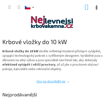
Přejít
NÁKUP
na
obsah
KOŠÍK
Krbové vložky do 10 kW
Krbové vložky do 10 kW
skvěle reflektují moderní přístup k vytápění,
spojující technologický pokrok s vytříbeným designem. Vyráběné jsou s
důrazem na silný výkon a jsou speciálně navržené tak, aby dokázaly
efektivně vytápět i větší prostory
, ať už jde o prostorné obývací
pokoje, kanceláře nebo rekreační objekty.
Chci se dozvědět víc
Nejprodávanější