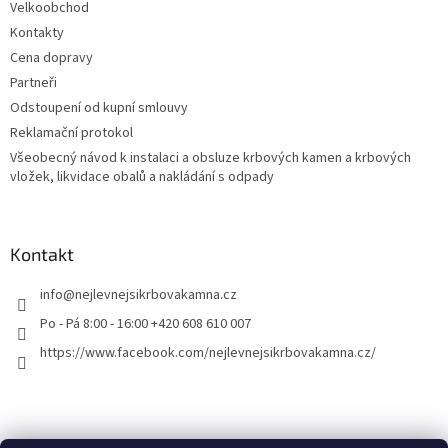
i
Velkoobchod
s
Kontakty
u
Cena dopravy
Partneři
Odstoupení od kupní smlouvy
Reklamační protokol
Všeobecný návod k instalaci a obsluze krbových kamen a krbových
vložek, likvidace obalů a nakládání s odpady
Kontakt
info
@
nejlevnejsikrbovakamna.cz
Po - Pá 8:00 - 16:00 +420 608 610 007
https://www.facebook.com/nejlevnejsikrbovakamna.cz/