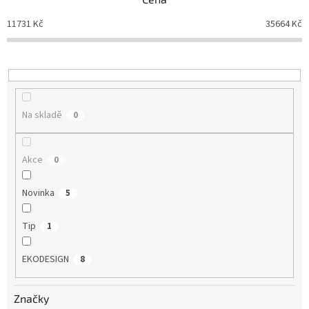
í
p
11731
Kč
35664
Kč
r
o
d
u
k
t
Na skladě
0
ů
Akce
0
Novinka
5
Tip
1
EKODESIGN
8
Značky