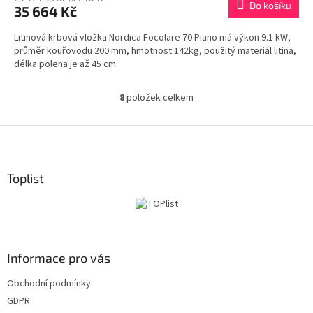
Do košíku
35 664 Kč
A
Litinová krbová vložka Nordica Focolare 70 Piano má výkon 9.1 kW,
průměr kouřovodu 200 mm, hmotnost 142kg, použitý materiál litina,
délka polena je až 45 cm.
8
položek celkem
O
v
l
Z
á
á
d
p
a
a
Toplist
c
t
í
í
p
r
v
k
Informace pro vás
y
v
Obchodní podmínky
ý
GDPR
p