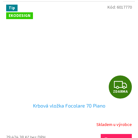
Kód:
6017770
Tip
EKODESIGN
Z
ZDARMA
D
Krbová vložka Focolare 70 Piano
A
R
Skladem u výrobce
M
29 474,38 Kč bez DPH