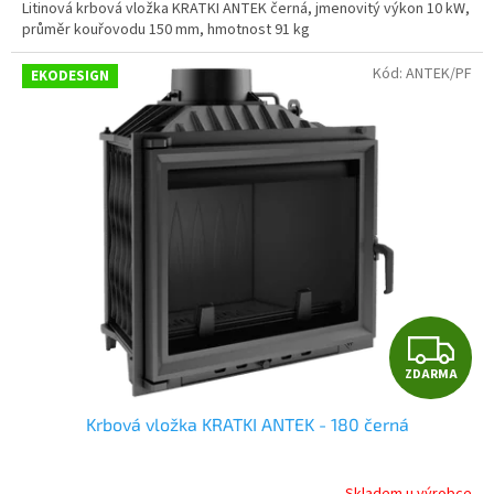
Litinová krbová vložka KRATKI ANTEK černá, jmenovitý výkon 10 kW,
průměr kouřovodu 150 mm, hmotnost 91 kg
Kód:
ANTEK/PF
EKODESIGN
Z
ZDARMA
D
Krbová vložka KRATKI ANTEK - 180 černá
A
R
Skladem u výrobce