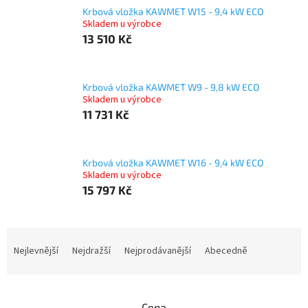
Krbová vložka KAWMET W15 - 9,4 kW ECO
Skladem u výrobce
13 510 Kč
Krbová vložka KAWMET W9 - 9,8 kW ECO
Skladem u výrobce
11 731 Kč
Krbová vložka KAWMET W16 - 9,4 kW ECO
Skladem u výrobce
15 797 Kč
Ř
a
Nejlevnější
Nejdražší
Nejprodávanější
Abecedně
z
e
n
Cena