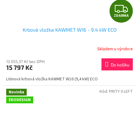
Z
ZDARMA
D
Krbová vložka KAWMET W16 - 9,4 kW ECO
A
R
Skladem u výrobce
M
13 055,37 Kč bez DPH
Do košíku
15 797 Kč
A
Litinová krbová vložka KAWMET W16 (9,4 kW) ECO
Kód:
PRITY 0 LEFT
Novinka
EKODESIGN