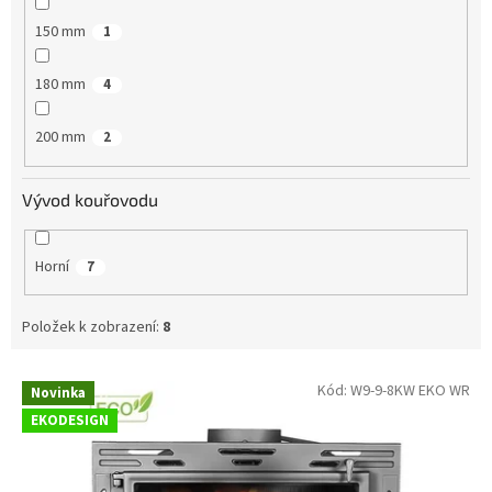
150 mm
1
180 mm
4
200 mm
2
Vývod kouřovodu
Horní
7
Položek k zobrazení:
8
V
Kód:
W9-9-8KW EKO WR
Novinka
ý
EKODESIGN
p
i
s