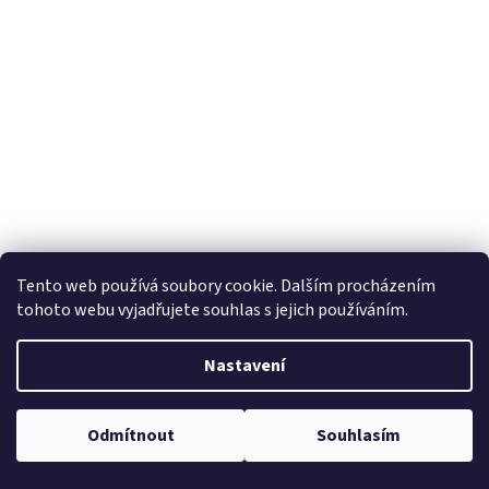
Tento web používá soubory cookie. Dalším procházením
tohoto webu vyjadřujete souhlas s jejich používáním.
701-G OMEGA levý černá
Nastavení
Momentálně nedostupné
10 857,02 Kč bez DPH
Do košíku
Odmítnout
Souhlasím
13 137 Kč
sporák na tuhá paliva Simge SOBA 701-G OMEGA levý černá