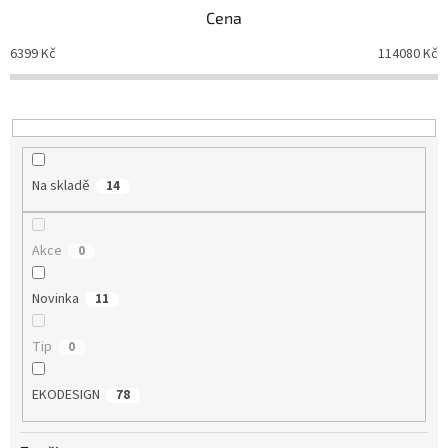
n
Cena
í
p
6399
Kč
114080
Kč
r
o
d
u
k
t
Na skladě
14
ů
Akce
0
Novinka
11
Tip
0
EKODESIGN
78