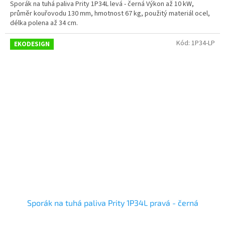
Sporák na tuhá paliva Prity 1P34L levá - černá Výkon až 10 kW,
průměr kouřovodu 130 mm, hmotnost 67 kg, použitý materiál ocel,
délka polena až 34 cm.
Kód:
1P34-LP
EKODESIGN
Sporák na tuhá paliva Prity 1P34L pravá - černá