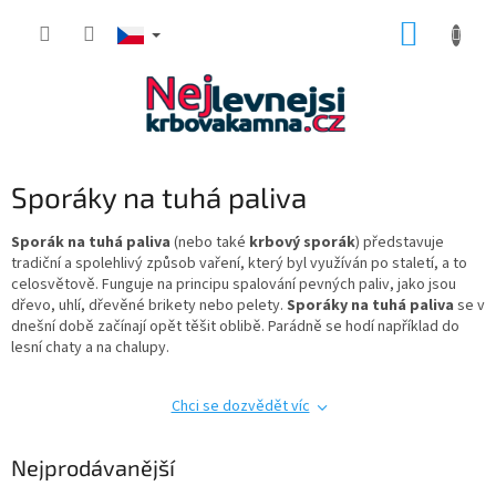
Přejít
NÁKUP
na
obsah
KOŠÍK
Sporáky na tuhá paliva
Sporák na tuhá paliva
(nebo také
krbový sporák
) představuje
tradiční
a spolehlivý způsob vaření, který byl využíván po staletí, a to
celosvětově.
Funguje na principu spalování pevných paliv, jako jsou
dřevo, uhlí, dřevěné brikety nebo pelety.
Sporáky na tuhá paliva
se v
dnešní době začínají opět těšit oblibě. Parádně se hodí například do
lesní chaty a na chalupy.
Chci se dozvědět víc
Nejprodávanější