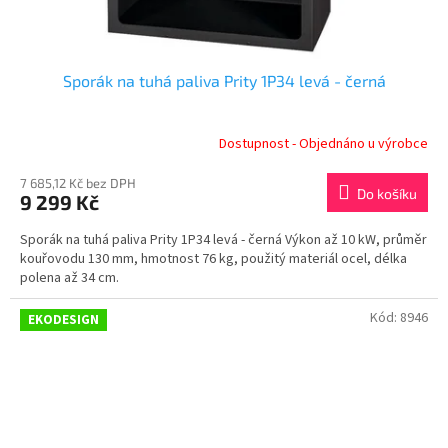
Sporák na tuhá paliva Prity 1P34 levá - černá
Dostupnost - Objednáno u výrobce
7 685,12 Kč bez DPH
Do košíku
9 299 Kč
Sporák na tuhá paliva Prity 1P34 levá - černá Výkon až 10 kW, průměr
kouřovodu 130 mm, hmotnost 76 kg, použitý materiál ocel, délka
polena až 34 cm.
Kód:
8946
EKODESIGN