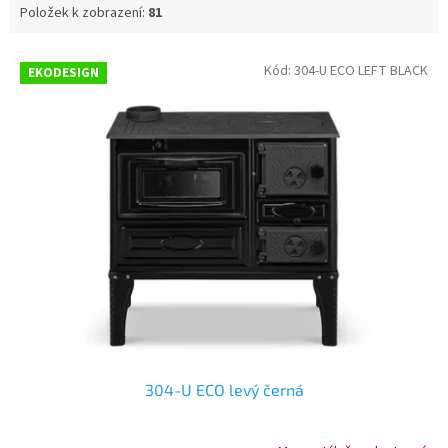
Položek k zobrazení:
81
V
Kód:
304-U ECO LEFT BLACK
EKODESIGN
ý
p
i
s
p
r
o
d
u
k
t
ů
304-U ECO levý černá