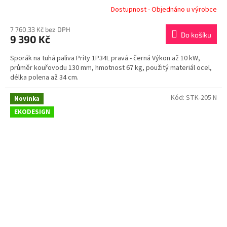
Dostupnost - Objednáno u výrobce
7 760,33 Kč bez DPH
Do košíku
9 390 Kč
Sporák na tuhá paliva Prity 1P34L pravá - černá Výkon až 10 kW,
průměr kouřovodu 130 mm, hmotnost 67 kg, použitý materiál ocel,
délka polena až 34 cm.
Kód:
STK-205 N
Novinka
EKODESIGN