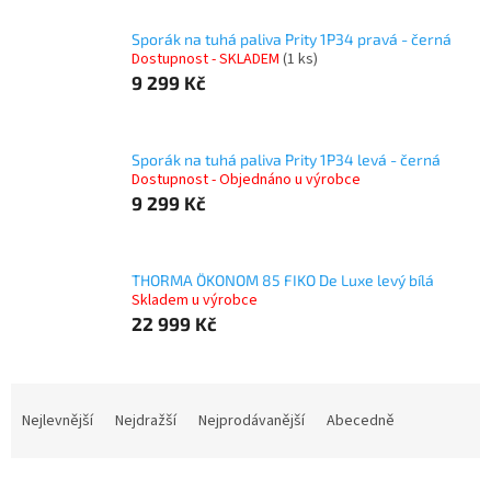
Sporák na tuhá paliva Prity 1P34 pravá - černá
Dostupnost - SKLADEM
(1 ks)
9 299 Kč
Sporák na tuhá paliva Prity 1P34 levá - černá
Dostupnost - Objednáno u výrobce
9 299 Kč
THORMA ÖKONOM 85 FIKO De Luxe levý bílá
Skladem u výrobce
22 999 Kč
Ř
a
Nejlevnější
Nejdražší
Nejprodávanější
Abecedně
z
e