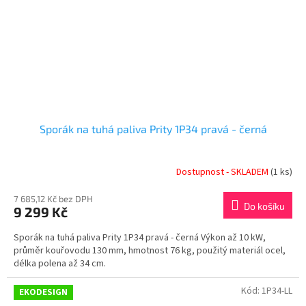
Sporák na tuhá paliva Prity 1P34 pravá - černá
Dostupnost - SKLADEM
(1 ks)
7 685,12 Kč bez DPH
Do košíku
9 299 Kč
Sporák na tuhá paliva Prity 1P34 pravá - černá Výkon až 10 kW,
průměr kouřovodu 130 mm, hmotnost 76 kg, použitý materiál ocel,
délka polena až 34 cm.
Kód:
1P34-LL
EKODESIGN