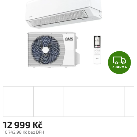
Z
ZDARMA
D
A
R
M
A
12 999 Kč
10 742,98 Kč bez DPH