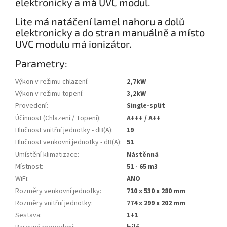
elektronicky a má UVC modul.
Lite má natáčení lamel nahoru a dolů
elektronicky a do stran manuálně a místo
UVC modulu má ionizátor.
Parametry:
Výkon v režimu chlazení
:
2,7kW
Výkon v režimu topení
:
3,2kW
Provedení
:
Single-split
Účinnost (Chlazení / Topení)
:
A+++ / A++
Hlučnost vnitřní jednotky - dB(A)
:
19
Hlučnost venkovní jednotky - dB(A)
:
51
Umístění klimatizace
:
Nástěnná
Místnost
:
51 - 65 m3
WiFi
:
ANO
Rozměry venkovní jednotky
:
710 x 530 x 280 mm
Rozměry vnitřní jednotky
:
774 x 299 x 202 mm
Sestava
:
1+1