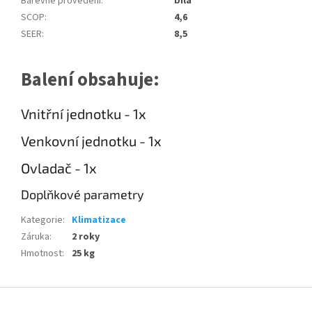
Barevné provedení
:
bílá
SCOP
:
4,6
SEER
:
8,5
Balení obsahuje:
Vnitřní jednotku - 1x
Venkovní jednotku - 1x
Ovladač - 1x
Doplňkové parametry
Kategorie
:
Klimatizace
Záruka
:
2 roky
Hmotnost
:
25 kg
Z
á