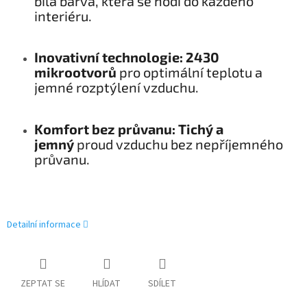
bílá barva, která se hodí do každého
interiéru.
Inovativní technologie:
2430
mikrootvorů
pro optimální teplotu a
jemné rozptýlení vzduchu.
Komfort bez průvanu:
Tichý a
jemný
proud vzduchu bez nepříjemného
průvanu.
Detailní informace
ZEPTAT SE
HLÍDAT
SDÍLET