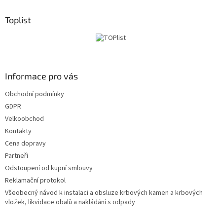
p
a
Toplist
t
í
Informace pro vás
Obchodní podmínky
GDPR
Velkoobchod
Kontakty
Cena dopravy
Partneři
Odstoupení od kupní smlouvy
Reklamační protokol
Všeobecný návod k instalaci a obsluze krbových kamen a krbových
vložek, likvidace obalů a nakládání s odpady