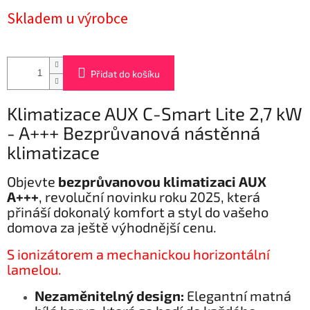
Měrná
Skladem u výrobce
cena:
Přidat do košíku
Klimatizace AUX C-Smart Lite 2,7 kW
- A+++ Bezprůvanová nástěnná
klimatizace
Objevte
bezprůvanovou klimatizaci AUX
A+++
, revoluční novinku roku 2025, která
přináší dokonalý komfort a styl do vašeho
domova za ještě výhodnější cenu.
S ionizátorem a mechanickou horizontální
lamelou.
Nezaměnitelný design:
Elegantní matná