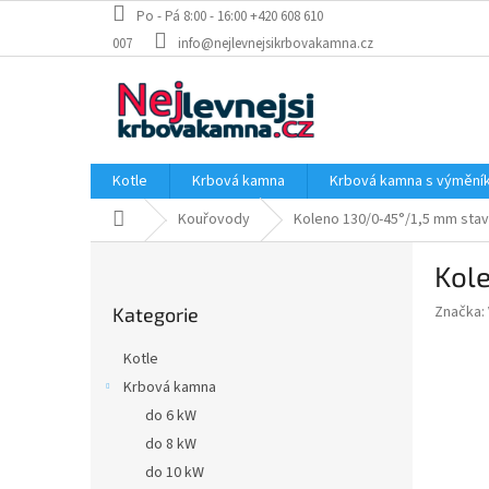
Přejít
Po - Pá 8:00 - 16:00 +420 608 610
na
007
info@nejlevnejsikrbovakamna.cz
obsah
Kotle
Krbová kamna
Krbová kamna s výměn
Domů
Kouřovody
Koleno 130/0-45°/1,5 mm stav
P
Kole
o
Přeskočit
s
Značka:
Kategorie
kategorie
t
r
Kotle
a
Krbová kamna
n
do 6 kW
n
í
do 8 kW
p
do 10 kW