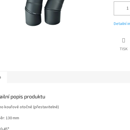
Detailní 
TISK
s
ailní popis produktu
no kouřové otočné (přestavitelné)
ěr: 130 mm
 0-45°