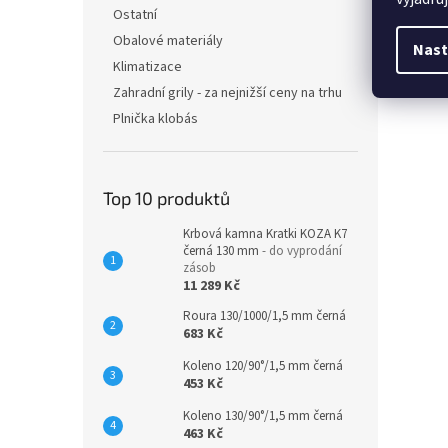
Ostatní
Obalové materiály
Nast
Klimatizace
Zahradní grily - za nejnižší ceny na trhu
Plnička klobás
Top 10 produktů
Krbová kamna Kratki KOZA K7
černá 130 mm
- do vyprodání
zásob
11 289 Kč
Roura 130/1000/1,5 mm černá
683 Kč
Koleno 120/90°/1,5 mm černá
453 Kč
Koleno 130/90°/1,5 mm černá
463 Kč