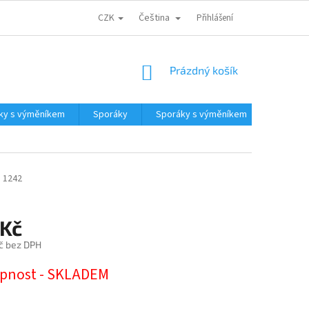
CZK
Čeština
CENA DOPRAVY
PARTNEŘI
ODSTOUPENÍ OD KUPNÍ SMLOUVY
Přihlášení
NÁKUPNÍ
Prázdný košík
KOŠÍK
ky s výměníkem
Sporáky
Sporáky s výměníkem
Kotle a
á
1242
 Kč
č bez DPH
pnost - SKLADEM