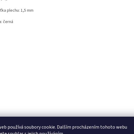
šťka plechu: 1,5 mm
a: černá
web používá soubory cookie. Dalším procházením tohoto webu
jete souhlas s jejich používáním.