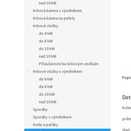
a
nad 10 kW
n
Krbová kamna s výměníkem
e
Krbová kamna na pelety
l
Krbové vložky
do 6 kW
do 8 kW
do 10 kW
nad 10 kW
Příslušenství ke krbovým vložkám
Krbové vložky s výměníkem
Popi
do 6 kW
do 8 kW
do 10 kW
Det
nad 10 kW
Kole
Sporáky
Sporáky s výměníkem
prům
Kotle a pařáky
úhel: