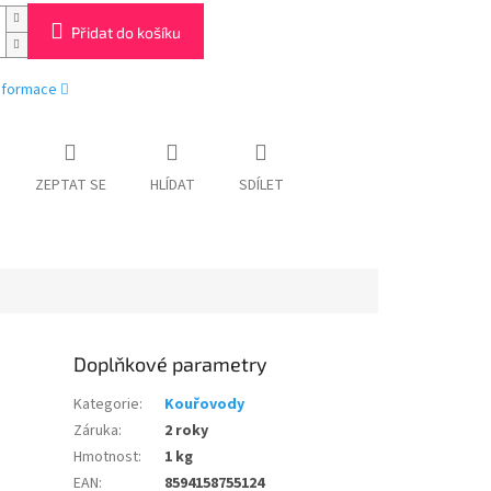
Přidat do košíku
informace
ZEPTAT SE
HLÍDAT
SDÍLET
Doplňkové parametry
Kategorie
:
Kouřovody
Záruka
:
2 roky
Hmotnost
:
1 kg
EAN
:
8594158755124