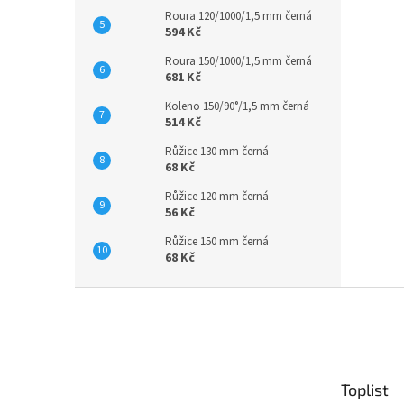
Roura 120/1000/1,5 mm černá
594 Kč
Roura 150/1000/1,5 mm černá
681 Kč
Koleno 150/90°/1,5 mm černá
514 Kč
Růžice 130 mm černá
68 Kč
Růžice 120 mm černá
56 Kč
Růžice 150 mm černá
68 Kč
Z
á
p
a
t
Toplist
í