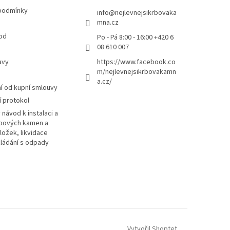
podmínky
info
@
nejlevnejsikrbovaka
mna.cz
od
Po - Pá 8:00 - 16:00 +420 6
08 610 007
avy
https://www.facebook.co
m/nejlevnejsikrbovakamn
a.cz/
 od kupní smlouvy
 protokol
návod k instalaci a
rbových kamen a
ložek, likvidace
kládání s odpady
Vytvořil Shoptet