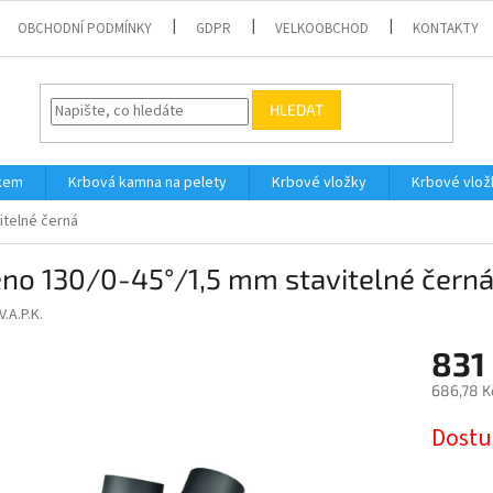
OBCHODNÍ PODMÍNKY
GDPR
VELKOOBCHOD
KONTAKTY
HLEDAT
íkem
Krbová kamna na pelety
Krbové vložky
Krbové vlož
itelné černá
no 130/0-45°/1,5 mm stavitelné čern
V.A.P.K.
831
686,78 K
Měrná
Dostu
cena: