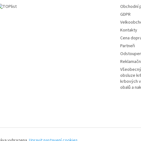
Obchodní 
GDPR
Velkoobch
Kontakty
Cena dopr
Partneři
Odstoupení
Reklamační
Všeobecný 
obsluze k
krbových v
obalů a na
ráva vyhrazena.
Upravit nastavení cookies