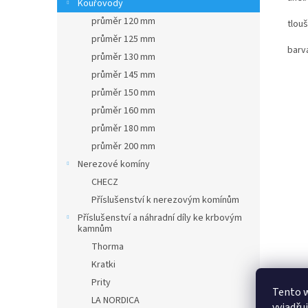
Kouřovody
průměr 120 mm
tlou
průměr 125 mm
barv
průměr 130 mm
průměr 145 mm
průměr 150 mm
průměr 160 mm
průměr 180 mm
průměr 200 mm
Nerezové komíny
CHECZ
Příslušenství k nerezovým komínům
Příslušenství a náhradní díly ke krbovým
kamnům
Thorma
Kratki
Prity
Tento 
LA NORDICA
vyjadřu