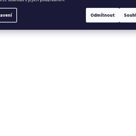
avení
Odmítnout
Souh