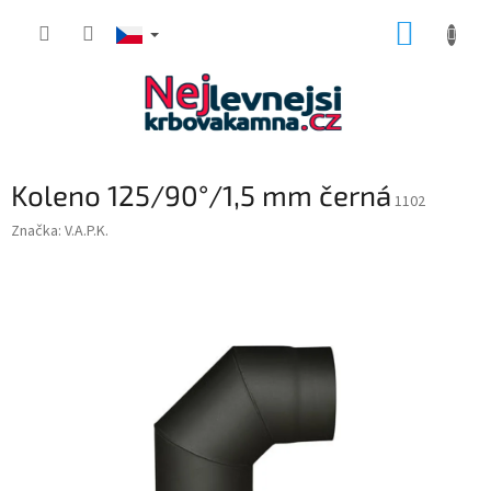
Přejít
NÁKUP
na
obsah
KOŠÍK
Koleno 125/90°/1,5 mm černá
1102
Značka:
V.A.P.K.