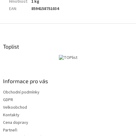
Hmotnost
:
1 kg
EAN
:
8594158751034
Z
á
p
a
Toplist
t
í
Informace pro vás
Obchodní podmínky
GDPR
Velkoobchod
Kontakty
Cena dopravy
Partneři