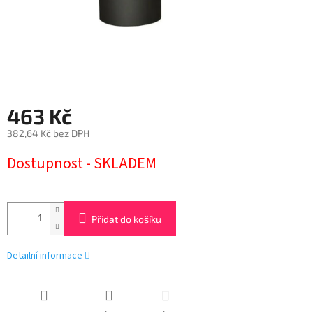
463 Kč
382,64 Kč bez DPH
Měrná
Dostupnost - SKLADEM
cena:
Přidat do košíku
Detailní informace