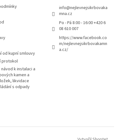
podmínky
info
@
nejlevnejsikrbovaka
mna.cz
od
Po - Pá 8:00 - 16:00 +420 6
08 610 007
avy
https://www.facebook.co
m/nejlevnejsikrbovakamn
a.cz/
 od kupní smlouvy
 protokol
návod k instalaci a
rbových kamen a
ložek, likvidace
kládání s odpady
Vytvořil Shoptet