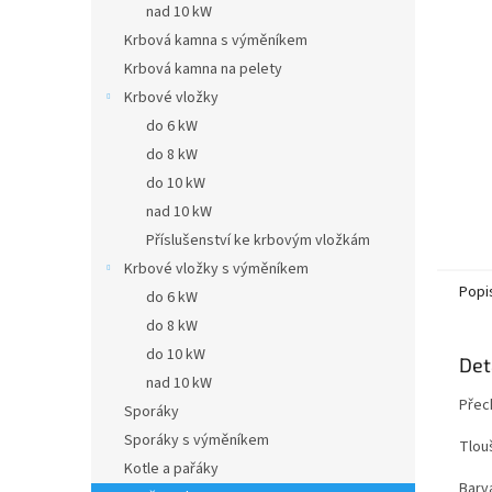
a
nad 10 kW
n
Krbová kamna s výměníkem
e
Krbová kamna na pelety
l
Krbové vložky
do 6 kW
do 8 kW
do 10 kW
nad 10 kW
Příslušenství ke krbovým vložkám
Krbové vložky s výměníkem
Popi
do 6 kW
do 8 kW
do 10 kW
Det
nad 10 kW
Přec
Sporáky
Sporáky s výměníkem
Tlou
Kotle a pařáky
Barva