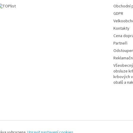
Obchodní 
GDPR
Velkoobch
Kontakty
Cena dopr
Partneři
Odstoupení
Reklamační
Všeobecný 
obsluze k
krbových v
obalů a na
ráva vyhrazena.
Upravit nastavení cookies