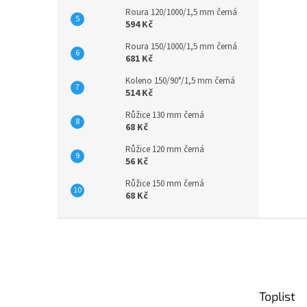
Roura 120/1000/1,5 mm černá
594 Kč
Roura 150/1000/1,5 mm černá
681 Kč
Koleno 150/90°/1,5 mm černá
514 Kč
Růžice 130 mm černá
68 Kč
Růžice 120 mm černá
56 Kč
Růžice 150 mm černá
68 Kč
Z
á
p
a
t
Toplist
í