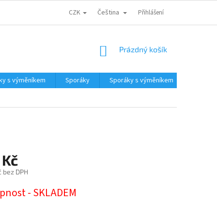
CZK
Čeština
CENA DOPRAVY
PARTNEŘI
ODSTOUPENÍ OD KUPNÍ SMLOUVY
Přihlášení
NÁKUPNÍ
Prázdný košík
KOŠÍK
ky s výměníkem
Sporáky
Sporáky s výměníkem
Kotle a
 Kč
č bez DPH
pnost - SKLADEM