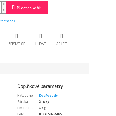
Přidat do košíku
informace
ZEPTAT SE
HLÍDAT
SDÍLET
Doplňkové parametry
Kategorie
:
Kouřovody
Záruka
:
2 roky
Hmotnost
:
1 kg
EAN
:
8594158755827