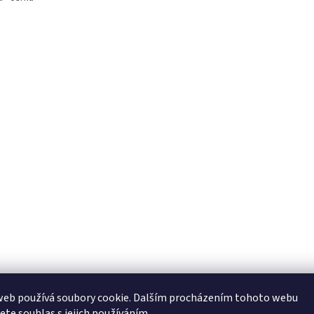
web používá soubory cookie. Dalším procházením tohoto webu
jete souhlas s jejich používáním.