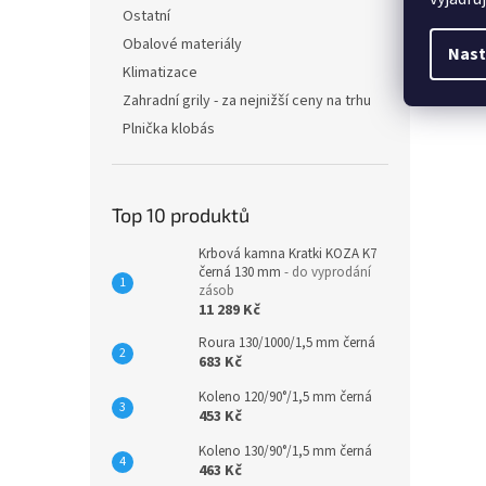
Ostatní
Obalové materiály
Nast
Klimatizace
Zahradní grily - za nejnižší ceny na trhu
Plnička klobás
Top 10 produktů
Krbová kamna Kratki KOZA K7
černá 130 mm
- do vyprodání
zásob
11 289 Kč
Roura 130/1000/1,5 mm černá
683 Kč
Koleno 120/90°/1,5 mm černá
453 Kč
Koleno 130/90°/1,5 mm černá
463 Kč