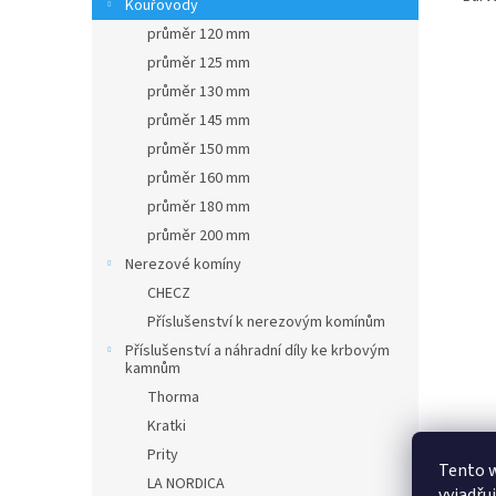
Kouřovody
průměr 120 mm
průměr 125 mm
průměr 130 mm
průměr 145 mm
průměr 150 mm
průměr 160 mm
průměr 180 mm
průměr 200 mm
Nerezové komíny
CHECZ
Příslušenství k nerezovým komínům
Příslušenství a náhradní díly ke krbovým
kamnům
Thorma
Kratki
Prity
Tento 
LA NORDICA
vyjadřu