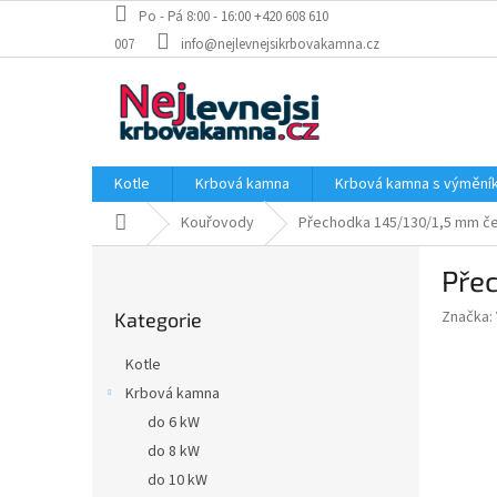
Přejít
Po - Pá 8:00 - 16:00 +420 608 610
na
007
info@nejlevnejsikrbovakamna.cz
obsah
Kotle
Krbová kamna
Krbová kamna s výměn
Domů
Kouřovody
Přechodka 145/130/1,5 mm č
P
Pře
o
Přeskočit
s
Značka:
Kategorie
kategorie
t
r
Kotle
a
Krbová kamna
n
do 6 kW
n
í
do 8 kW
p
do 10 kW