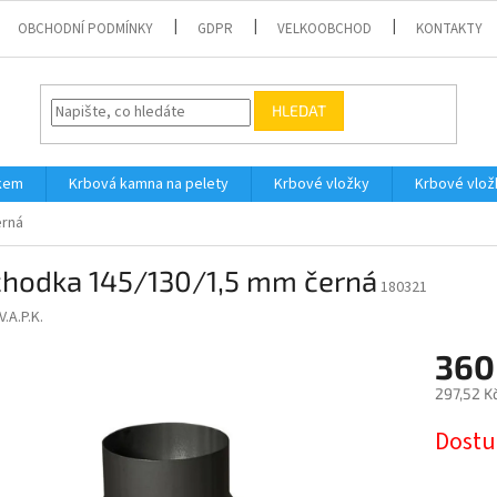
OBCHODNÍ PODMÍNKY
GDPR
VELKOOBCHOD
KONTAKTY
HLEDAT
íkem
Krbová kamna na pelety
Krbové vložky
Krbové vlož
erná
chodka 145/130/1,5 mm černá
180321
V.A.P.K.
360
297,52 K
Měrná
Dostu
cena: