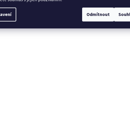
avení
Odmítnout
Souh