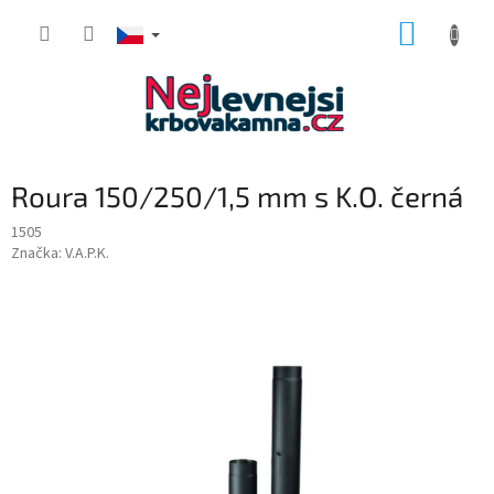
Přejít
NÁKUP
na
obsah
KOŠÍK
Roura 150/250/1,5 mm s K.O. černá
1505
Značka:
V.A.P.K.