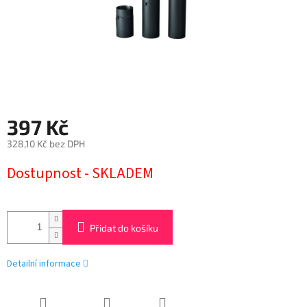
397 Kč
328,10 Kč bez DPH
Měrná
Dostupnost - SKLADEM
cena:
Přidat do košíku
Detailní informace