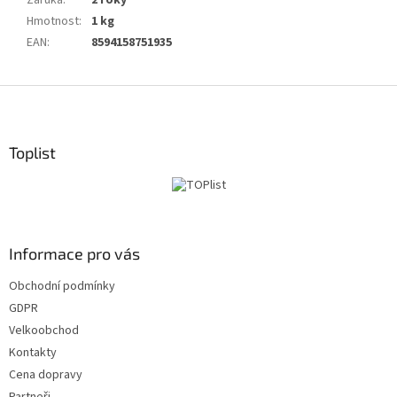
Záruka
:
2 roky
Hmotnost
:
1 kg
EAN
:
8594158751935
Z
á
p
a
Toplist
t
í
Informace pro vás
Obchodní podmínky
GDPR
Velkoobchod
Kontakty
Cena dopravy