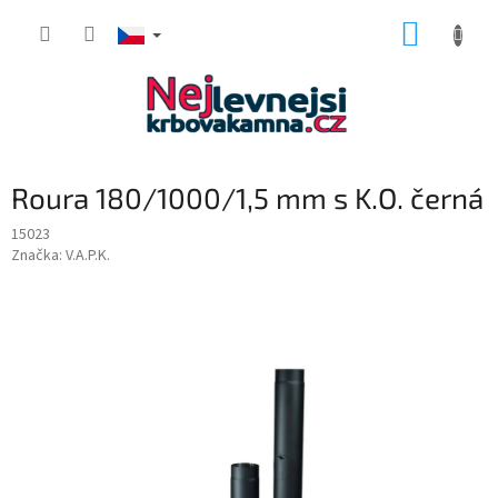
Přejít
NÁKUP
na
obsah
KOŠÍK
Roura 180/1000/1,5 mm s K.O. černá
15023
Značka:
V.A.P.K.