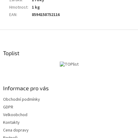
Záruka
:
2 roky
Hmotnost
:
1 kg
EAN
:
8594158752116
Z
á
p
a
Toplist
t
í
Informace pro vás
Obchodní podmínky
GDPR
Velkoobchod
Kontakty
Cena dopravy