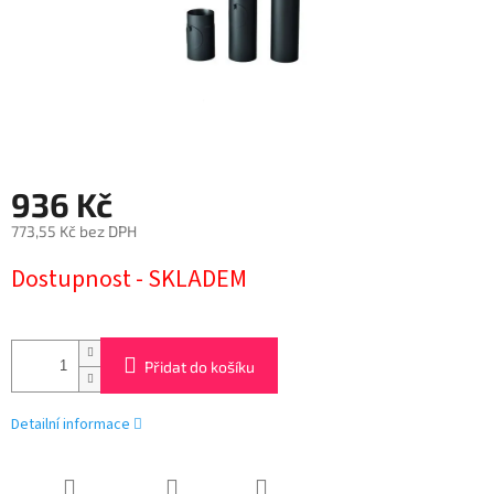
936 Kč
773,55 Kč bez DPH
Měrná
Dostupnost - SKLADEM
cena:
Přidat do košíku
Detailní informace