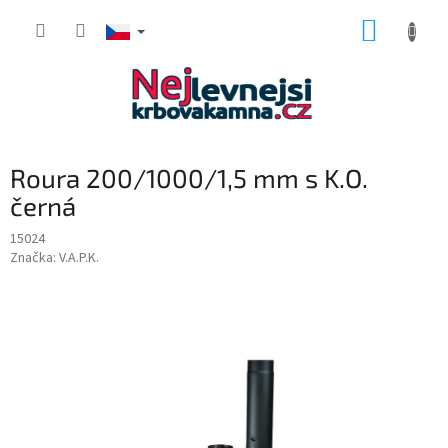
Přejít
NÁKUP
na
obsah
KOŠÍK
Roura 200/1000/1,5 mm s K.O.
černá
15024
Značka:
V.A.P.K.