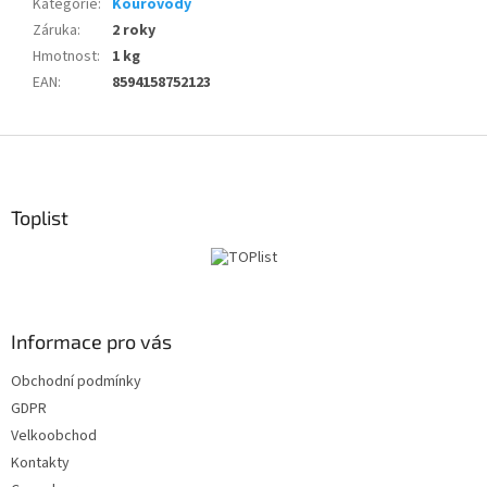
Kategorie
:
Kouřovody
Záruka
:
2 roky
Hmotnost
:
1 kg
EAN
:
8594158752123
Z
á
p
a
Toplist
t
í
Informace pro vás
Obchodní podmínky
GDPR
Velkoobchod
Kontakty