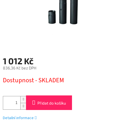
1 012 Kč
836,36 Kč bez DPH
Měrná
Dostupnost - SKLADEM
cena:
Přidat do košíku
Detailní informace